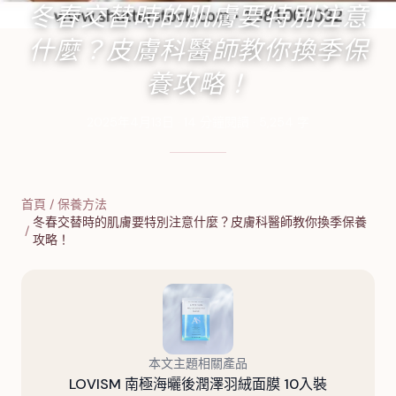
冬春交替時的肌膚要特別注意
什麼？皮膚科醫師教你換季保
養攻略！
2025年4月13日
·
14
分鐘閱讀
·
5,254
字
首頁
/
保養方法
冬春交替時的肌膚要特別注意什麼？皮膚科醫師教你換季保養
/
攻略！
本文主題相關產品
LOVISM 南極海曬後潤澤羽絨面膜 10入裝