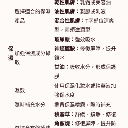
乾性肌膚：
乳霜或美容油
選擇適合的保濕
油性肌膚：
凝膠或乳液
產品
混合性肌膚：
T字部位清爽
型，兩頰滋潤型
玻尿酸：
強效吸水
神經醯胺：
修復屏障，提升
保
加強保濕成分攝
鎖水
濕
取
甘油：
吸收水分，形成保護
膜
使用保濕化妝水或精華液加
濕敷
強保水度
隨時補充水分
攜帶保濕噴霧，隨時補充
積雪草：
舒緩、鎮靜、修復
角鯊烷：
修復屏障，提升防