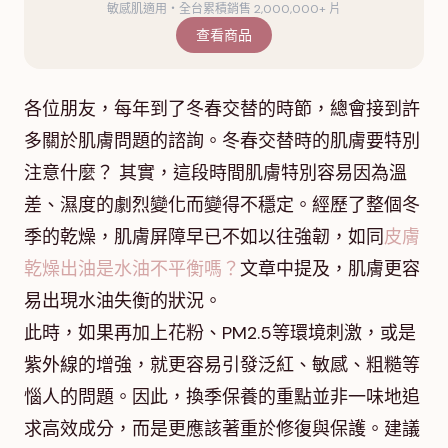
敏感肌適用・全台累積銷售 2,000,000+ 片
查看商品
各位朋友，每年到了冬春交替的時節，總會接到許
多關於肌膚問題的諮詢。冬春交替時的肌膚要特別
注意什麼？ 其實，這段時間肌膚特別容易因為溫
差、濕度的劇烈變化而變得不穩定。經歷了整個冬
季的乾燥，肌膚屏障早已不如以往強韌，如同
皮膚
乾燥出油是水油不平衡嗎？
文章中提及，肌膚更容
易出現水油失衡的狀況。
此時，如果再加上花粉、PM2.5等環境刺激，或是
紫外線的增強，就更容易引發泛紅、敏感、粗糙等
惱人的問題。因此，換季保養的重點並非一味地追
求高效成分，而是更應該著重於修復與保護。建議