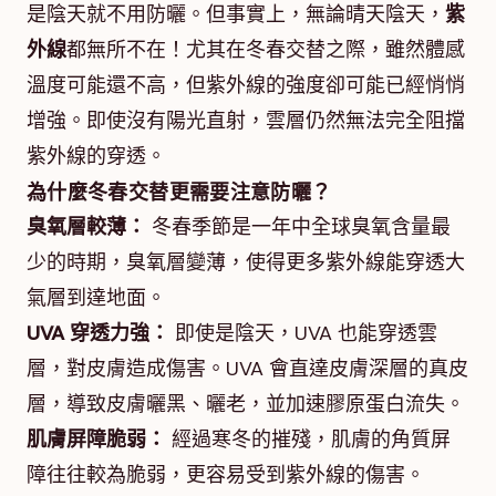
是陰天就不用防曬。但事實上，無論晴天陰天，
紫
外線
都無所不在！尤其在冬春交替之際，雖然體感
溫度可能還不高，但紫外線的強度卻可能已經悄悄
增強。即使沒有陽光直射，雲層仍然無法完全阻擋
紫外線的穿透。
為什麼冬春交替更需要注意防曬？
臭氧層較薄：
冬春季節是一年中全球臭氧含量最
少的時期，臭氧層變薄，使得更多紫外線能穿透大
氣層到達地面。
UVA 穿透力強：
即使是陰天，UVA 也能穿透雲
層，對皮膚造成傷害。UVA 會直達皮膚深層的真皮
層，導致皮膚曬黑、曬老，並加速膠原蛋白流失。
肌膚屏障脆弱：
經過寒冬的摧殘，肌膚的角質屏
障往往較為脆弱，更容易受到紫外線的傷害。