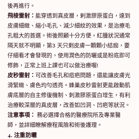
後再進行。
飛梭雷射：
能穿透到真皮層，剌激膠原蛋白，達到
皮膚細緻、縮小毛孔、減少細紋的效果，是治療毛
孔粗大的首選。術後照顧十分方便，紅腫狀況通常
隔天就不明顯，第3 天只剩皮膚一顆顆小結痂，要
仔細看才會發現的，使用潤色的防曬或是粉底即可
修飾，正常上班上課也可以做治療喔!
皮秒雷射：
可改善毛孔和痘疤問題，還能讓皮膚光
滑緊緻、膚色均勻透亮。蜂巢皮秒雷射更能啟動肌
膚底層的自主修復機制、刺激膠原蛋白增生，有利
治療較深層的真皮層，改善如凹洞、凹疤等狀況。
注意事項：
務必選擇合格的醫療院所及專業醫
師，並詳細瞭解療程風險和術後護理。
4. 注重防曬