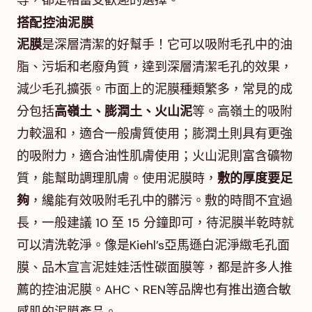
等，都是相當受歡迎的選擇。
搭配控油泥膜
泥膜
是深層清潔的好幫手！它可以吸附毛孔中的油
脂、污垢和老廢角質，達到深層清潔毛孔的效果，
減少毛孔擴張。市面上的泥膜種類繁多，常見的成
分包括
高嶺土、膨潤土、火山泥
等。高嶺土的吸附
力較溫和，適合一般膚質使用；膨潤土則具有更強
的吸附力，適合油性肌膚使用；火山泥則富含礦物
質，能幫助調理肌膚。使用泥膜時，
敷的厚度要足
夠
，纔能有效吸附毛孔中的髒污。敷的時間不宜過
長，一般建議 10 至 15 分鐘即可，待泥膜半乾時就
可以清洗乾淨。像是Kiehl’s亞馬遜白泥淨緻毛孔面
膜、品木宣言泥娃娃活性碳面膜等，都是許多人推
薦的控油泥膜。AHC、REN等品牌也有推出適合敏