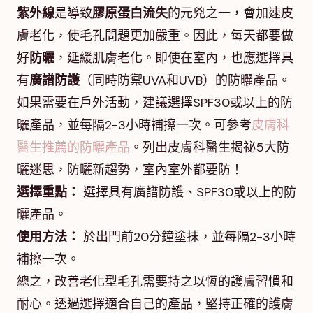
紫外線
是導致
膠原蛋白流失
的元兇之一，會加速皮
膚老化，使毛孔問題更加嚴重。因此，每天都要做
好
防曬
，延緩肌膚老化。即使在室內，也應選擇具
有
廣譜防護
（同時防禦UVA和UVB）的防曬產品。
如果需要在戶外活動，建議選擇SPF30或以上的防
曬產品，並每隔2-3小時補擦一次。可參考
皮膚科
醫生推薦的防曬產品
。列出皮膚科醫生揭祕5大防
曬迷思，防曬新趨勢，室內室外都要防！
選擇重點：
選擇具有廣譜防護、SPF30或以上的防
曬產品。
使用方法：
於出門前20分鐘塗抹，並每隔2-3小時
補擦一次。
總之，改善老化型毛孔需要持之以恆的護膚習慣和
耐心。透過選擇適合自己的產品，堅持正確的護膚