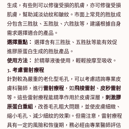
生成，有些則可以修復受損的肌膚，亦可修復受損
肌膚，幫助減淡幼紋和皺紋。市面上常見的胜肽成
分包含三胜肽、五胜肽、六胜肽等，建議根據自身
需求選擇適合的產品。
選擇重點：
選擇含有三胜肽、五胜肽等能有效促
進膠原蛋白生成的胜肽產品。
使用方法：
於精華液後使用，輕輕按摩至吸收。
3. 考慮雷射療程
針對較為嚴重的老化型毛孔，可以考慮諮詢專業皮
膚科醫師，進行
雷射療程
，如
飛梭雷射
、
皮秒雷射
等。這些雷射療程能精準作用於皮膚深層，
刺激膠
原蛋白重組
，改善毛孔粗大問題，並使皮膚細緻、
縮小毛孔、減少細紋的效果!。但需注意，雷射療程
具有一定的風險和恢復期，務必經由專業醫師評估