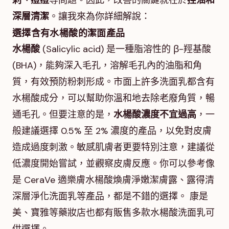
刺、痘痘
等問題。因此，改善的關鍵就在於
控油和
深層清潔
。讓我來為你詳細解說：
選擇含有水楊酸的潔面產品
水楊酸
(Salicylic acid) 是一種脂溶性的 β-羥基酸
(BHA)，能夠深入毛孔，溶解毛孔內的油脂和角
質，有效預防粉刺形成。市面上許多洗面乳都含有
水楊酸成分，可以幫助你溫和地去除老廢角質，暢
通毛孔。但要注意的是，
水楊酸濃度不宜過高
，一
般建議選擇 0.5% 至 2% 濃度的產品，以免對皮膚
造成過度刺激。敏感肌膚者更要特別注意，建議從
低濃度開始嘗試，並觀察皮膚反應。你可以參考像
是 CeraVe 適樂膚水楊酸煥膚淨嫩潔膚露、露得清
深層淨化洗面乳等產品，都是不錯的選擇。 康是
美、寶雅等藥妝店也都有販售多款水楊酸洗面乳可