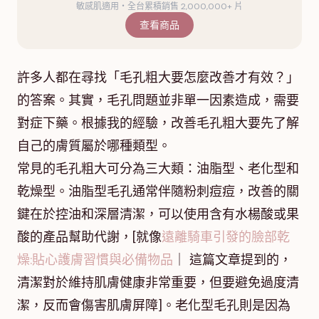
敏感肌適用・全台累積銷售 2,000,000+ 片
查看商品
許多人都在尋找「毛孔粗大要怎麼改善才有效？」
的答案。其實，毛孔問題並非單一因素造成，需要
對症下藥。根據我的經驗，改善毛孔粗大要先了解
自己的膚質屬於哪種類型。
常見的毛孔粗大可分為三大類：油脂型、老化型和
乾燥型。油脂型毛孔通常伴隨粉刺痘痘，改善的關
鍵在於控油和深層清潔，可以使用含有水楊酸或果
酸的產品幫助代謝，[就像
遠離騎車引發的臉部乾
燥:貼心護膚習慣與必備物品
｜ 這篇文章提到的，
清潔對於維持肌膚健康非常重要，但要避免過度清
潔，反而會傷害肌膚屏障]。老化型毛孔則是因為