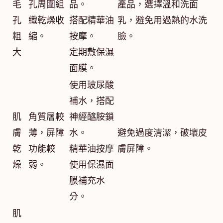
毛
孔周圍組
品。
產品，選擇溫和洗面
孔
織乾燥收
搭配精華油
乳，避免用過熱的水洗
粗
縮。
按摩。
臉。
大
定期敷保濕
面膜。
使用玻尿酸
補水，搭配
肌
角質層較
神經醯胺鎖
膚
薄，屏障
水。
避免過度清潔，破壞皮
乾
功能較
精華油按摩
膚屏障。
燥
弱。
使用保濕面
膜補充水
分。
肌