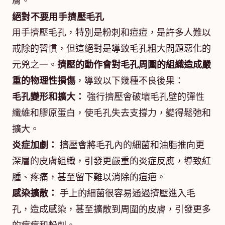
膚。
絕對不要用手擠壓毛孔
用手擠壓毛孔，特別是粉刺和痘痘，是許多人難以
戒除的習慣，但這絕對是導致毛孔粗大問題惡化的
元兇之一。
擠壓的動作會對毛孔周圍的組織造成嚴
重的物理性損傷
，導致以下幾種不良後果：
毛孔變形和擴大：
強行擠壓會破壞毛孔壁的彈性
纖維和膠原蛋白，使毛孔失去支撐力，變得鬆弛和
擴大。
炎症加劇：
擠壓會將毛孔內的細菌和油脂推向更
深層的皮膚組織，引發更嚴重的炎症反應，導致紅
腫、疼痛，甚至留下難以消除的痘疤。
感染擴散：
手上的細菌很容易通過擠壓進入毛
孔，造成感染，甚至擴散到周圍的皮膚，引發更多