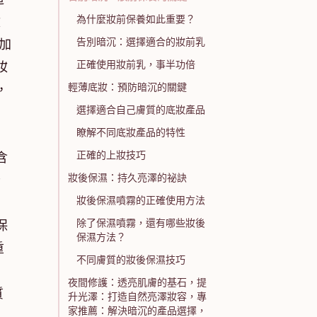
為什麼妝前保養如此重要？
妝
告別暗沉：選擇適合的妝前乳
加
正確使用妝前乳，事半功倍
妝
輕薄底妝：預防暗沉的關鍵
，
選擇適合自己膚質的底妝產品
瞭解不同底妝產品的特性
正確的上妝技巧
含
妝後保濕：持久亮澤的祕訣
卡
妝後保濕噴霧的正確使用方法
除了保濕噴霧，還有哪些妝後
保
保濕方法？
重
不同膚質的妝後保濕技巧
夜間修護：透亮肌膚的基石，提
質
升光澤：打造自然亮澤妝容，專
家推薦：解決暗沉的產品選擇，