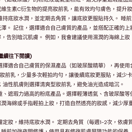
或維生素C衍生物的提亮妝前乳，能有效均勻膚色，提升
維持底妝水潤，並定期去角質，讓底妝更服貼持久。 睡前
澤。 記住，選擇適合自己膚質的產品，並搭配正確的上
，告別暗沉肌膚。 例如，我會建議使用濕潤的海綿上妝
繼續往下閱讀)
選擇適合自己膚質的保濕產品（如玻尿酸精華），再使用
型妝前乳，少量多次輕拍均勻，讓後續底妝更服貼，減少
；油性肌膚則選擇清爽型妝前乳，避免油光造成暗沉。
重、遮瑕力過高的粉底產品。選擇輕薄透氣、含玻尿酸等
濕潤海綿或手指輕拍上妝，打造自然透亮的妝感，減少厚
定妝，維持底妝水潤。 定期去角質（每週1-2次，依膚
。睡前加強夜間修護，使用具有修復肌膚屏障功能的保養