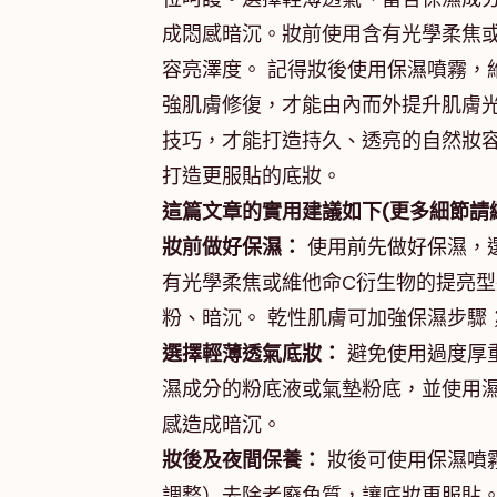
成悶感暗沉。妝前使用含有光學柔焦
容亮澤度。 記得妝後使用保濕噴霧，
強肌膚修復，才能由內而外提升肌膚光
技巧，才能打造持久、透亮的自然妝容
打造更服貼的底妝。
這篇文章的實用建議如下(更多細節請
妝前做好保濕：
使用前先做好保濕，
有光學柔焦或維他命C衍生物的提亮
粉、暗沉。 乾性肌膚可加強保濕步驟
選擇輕薄透氣底妝：
避免使用過度厚
濕成分的粉底液或氣墊粉底，並使用
感造成暗沉。
妝後及夜間保養：
妝後可使用保濕噴霧
調整）去除老廢角質，讓底妝更服貼