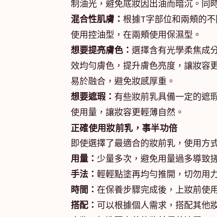
制油光，避免底妝因出油而暗沉。同
混合性肌膚：
根據T字部位和兩頰的不
使用控油型，在兩頰使用保濕型。
想要提亮膚色：
選擇含有光學柔焦成
效均勻膚色，提升膚色亮度，讓妝容更
易於融合，避免妝感厚重。
想要遮瑕：
有些妝前乳具備一定的遮
使用量，讓妝容更輕薄自然。
正確使用妝前乳，事半功倍
即使選擇了最適合的妝前乳，使用方
用量：
少量多次，避免用量過多導致
手法：
輕輕點塗再均勻推開，切勿用
時間：
在保養步驟完成後，上妝前使
搭配：
可以根據個人需求，搭配其他