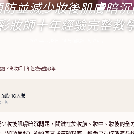
預防並減少妝後肌膚暗沉
彩妝師十年經驗完整教
2025年2月18日
·
14
分鐘閱讀
·
5,524
字
問題？彩妝師十年經驗完整教學
面膜 10入裝
+ 片
減少妝後肌膚暗沉問題，關鍵在於妝前、妝中、妝後的全
分（如玻尿酸）的粉底液或氣墊粉底，避免厚重遮瑕產品