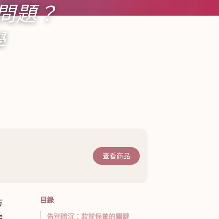
問題？
學
查看商品
目錄
方
告別暗沉：妝前保養的關鍵
造