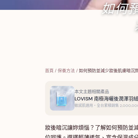
如何
首頁
/
保養方法
/
如何預防並減少妝後肌膚暗沉
本文主題相關產品
LOVISM 南極海曬後潤澤羽絨
敏感肌適用・全台累積銷售 2,000,000
妝後暗沉讓妳煩惱？了解如何預防並
位呵護。選擇輕薄透氣、富含保濕成