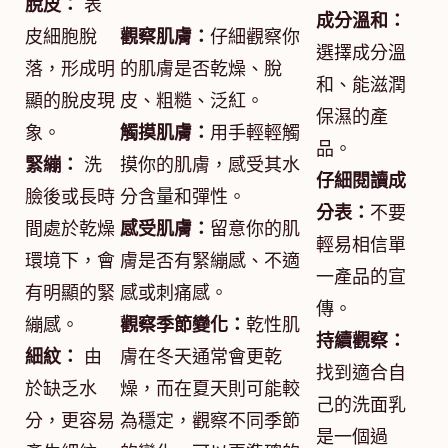
脫皮：
表
成分溫和：
皮細胞脫
觀察肌膚：
仔細觀察你
選擇成分溫
落，形成明
的肌膚是否乾燥、脫
和、能滋潤
顯的脫皮現
皮、粗糙、泛紅。
保濕的產
象。
觸摸肌膚：
用手輕輕觸
品。
緊繃：
洗
摸你的肌膚，感受其水
仔細閱讀成
臉後或長時
分含量和彈性。
分表：
不要
間處於乾燥
感受肌膚：
留意你的肌
輕易相信單
環境下，會
膚是否有緊繃感、不適
一產品的宣
有明顯的緊
感或刺痛感。
傳。
繃感。
觀察季節變化：
乾性肌
持續觀察：
細紋：
由
膚在冬天通常會更乾
找到適合自
於缺乏水
燥，而在夏天則可能較
己的洗面乳
分，更容易
為穩定，觀察不同季節
是一個過