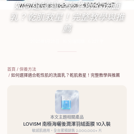
如何選擇適合乾性肌的洗面
乳？乾肌救星！完整教學與推
薦
2025年1月28日
·
16
分鐘閱讀
·
6,227
字
首頁
/
保養方法
/
如何選擇適合乾性肌的洗面乳？乾肌救星！完整教學與推薦
本文主題相關產品
LOVISM 南極海曬後潤澤羽絨面膜 10入裝
敏感肌適用・全台累積銷售 2,000,000+ 片