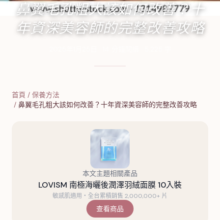
鼻翼毛孔粗大該如何改善？十
年資深美容師的完整改善攻略
2025年1月25日
·
14
分鐘閱讀
·
5,225
字
首頁
/
保養方法
/
鼻翼毛孔粗大該如何改善？十年資深美容師的完整改善攻略
本文主題相關產品
LOVISM 南極海曬後潤澤羽絨面膜 10入裝
敏感肌適用・全台累積銷售 2,000,000+ 片
查看商品