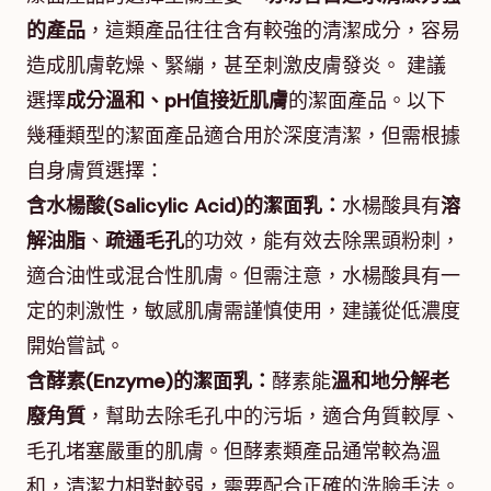
的產品
，這類產品往往含有較強的清潔成分，容易
造成肌膚乾燥、緊繃，甚至刺激皮膚發炎。 建議
選擇
成分溫和、pH值接近肌膚
的潔面產品。以下
幾種類型的潔面產品適合用於深度清潔，但需根據
自身膚質選擇：
含水楊酸(Salicylic Acid)的潔面乳：
水楊酸具有
溶
解油脂
、
疏通毛孔
的功效，能有效去除黑頭粉刺，
適合油性或混合性肌膚。但需注意，水楊酸具有一
定的刺激性，敏感肌膚需謹慎使用，建議從低濃度
開始嘗試。
含酵素(Enzyme)的潔面乳：
酵素能
溫和地分解老
廢角質
，幫助去除毛孔中的污垢，適合角質較厚、
毛孔堵塞嚴重的肌膚。但酵素類產品通常較為溫
和，清潔力相對較弱，需要配合正確的洗臉手法。