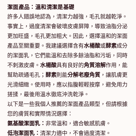
潔面產品：溫和清潔是基礎
許多人錯誤地認為，清潔力越強，毛孔就越乾淨。
事實上，過度清潔會破壞皮膚屏障，導致油脂分泌
更加旺盛，毛孔更加粗大。因此，選擇溫和的潔面
產品至關重要。我建議選擇含有
水楊酸
或
酵素
成分
的潔面乳，它們能溫和去除多餘油脂和污垢，同時
不刺激皮膚。
水楊酸
具有良好的
角質溶解
作用，能
幫助疏通毛孔；
酵素
則能
分解老廢角質
，讓肌膚更
光滑細緻。使用時，應以指腹輕輕按摩，避免用力
搓揉，最後用溫水徹底沖洗乾淨。
以下是一些我個人推薦的潔面產品類型，但請根據
您的膚質和實際情況選擇：
氨基酸潔面乳：
非常溫和，適合敏感肌膚。
低泡潔面乳：
清潔力適中，不會過度清潔。