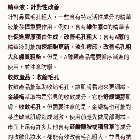
精華液：針對性改善
針對鼻翼毛孔粗大，一些含有特定活性成分的精華
液能發揮重要作用。例如，含有
維生素C
的精華液
能
促進膠原蛋白生成
，
改善毛孔粗大
；含有
A醇
的
精華液則能
加速細胞更新
，
淡化痘印
，
改善毛孔粗
大
和
膚質粗糙
。但是，A醇類產品需要循序漸進的
使用，並注意防曬。
收斂產品：收縮毛孔
收斂產品能幫助收縮毛孔，讓肌膚看起來更細緻。
金縷梅
萃取物是常見的收斂成分，它能
舒緩鎮靜
肌
膚，
收斂毛孔
。但需要注意的是，金縷梅也可能對
某些敏感肌膚造成刺激，使用前應先做局部測試。
市面上還有許多其他含有
菸鹼醯胺
或
積雪草
等成分
的收斂化妝水，都能有效改善毛孔粗大，並具有
抗