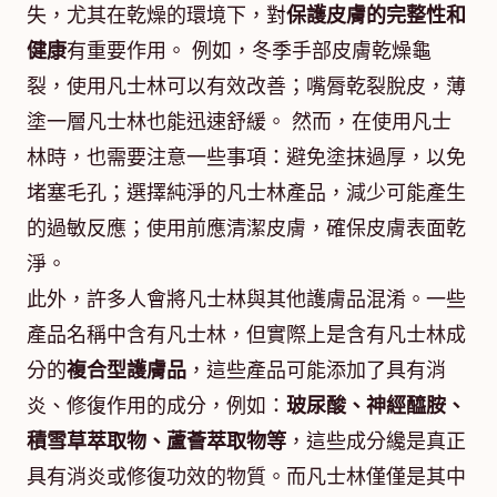
失，尤其在乾燥的環境下，對
保護皮膚的完整性和
健康
有重要作用。 例如，冬季手部皮膚乾燥龜
裂，使用凡士林可以有效改善；嘴脣乾裂脫皮，薄
塗一層凡士林也能迅速舒緩。 然而，在使用凡士
林時，也需要注意一些事項：避免塗抹過厚，以免
堵塞毛孔；選擇純淨的凡士林產品，減少可能產生
的過敏反應；使用前應清潔皮膚，確保皮膚表面乾
淨。
此外，許多人會將凡士林與其他護膚品混淆。一些
產品名稱中含有凡士林，但實際上是含有凡士林成
分的
複合型護膚品
，這些產品可能添加了具有消
炎、修復作用的成分，例如：
玻尿酸、神經醯胺、
積雪草萃取物、蘆薈萃取物等
，這些成分纔是真正
具有消炎或修復功效的物質。而凡士林僅僅是其中