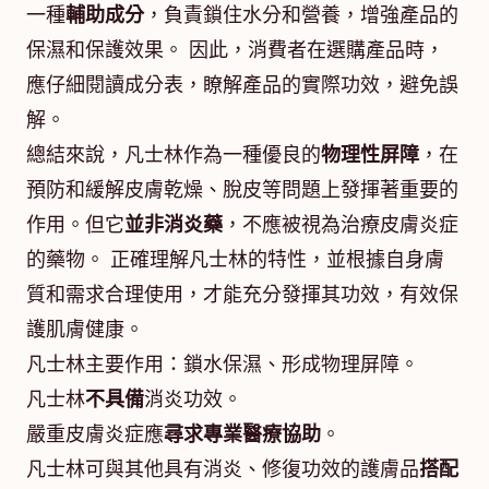
一種
輔助成分
，負責鎖住水分和營養，增強產品的
保濕和保護效果。 因此，消費者在選購產品時，
應仔細閱讀成分表，瞭解產品的實際功效，避免誤
解。
總結來說，凡士林作為一種優良的
物理性屏障
，在
預防和緩解皮膚乾燥、脫皮等問題上發揮著重要的
作用。但它
並非消炎藥
，不應被視為治療皮膚炎症
的藥物。 正確理解凡士林的特性，並根據自身膚
質和需求合理使用，才能充分發揮其功效，有效保
護肌膚健康。
凡士林主要作用：鎖水保濕、形成物理屏障。
凡士林
不具備
消炎功效。
嚴重皮膚炎症應
尋求專業醫療協助
。
凡士林可與其他具有消炎、修復功效的護膚品
搭配