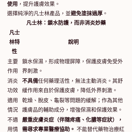
使用
，提升護膚效果。
選擇純淨的凡士林產品，並
避免塗抹過厚
。
凡士林：鎖水防護，而非消炎妙藥
凡士
林特
說明
性
主要
鎖水保濕，形成物理屏障，保護皮膚免受外
作用
界刺激。
消炎
不具備
任何藥理活性，無法主動消炎。其舒
功效
緩作用來自於保護皮膚，降低外界刺激。
適用
乾燥、脫皮、龜裂等問題的緩解；作為其他
情況
護膚品的輔助成分，增強保濕和保護效果。
不適
嚴重皮膚炎症（伴隨疼痛、化膿等症狀），
用情
需尋求專業醫療協助。
不能替代藥物治療紅