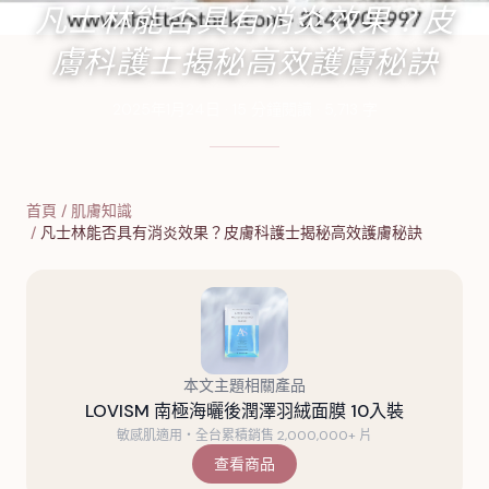
凡士林能否具有消炎效果？皮
膚科護士揭秘高效護膚秘訣
2025年1月24日
·
15
分鐘閱讀
·
5,713
字
首頁
/
肌膚知識
/
凡士林能否具有消炎效果？皮膚科護士揭秘高效護膚秘訣
本文主題相關產品
LOVISM 南極海曬後潤澤羽絨面膜 10入裝
敏感肌適用・全台累積銷售 2,000,000+ 片
查看商品