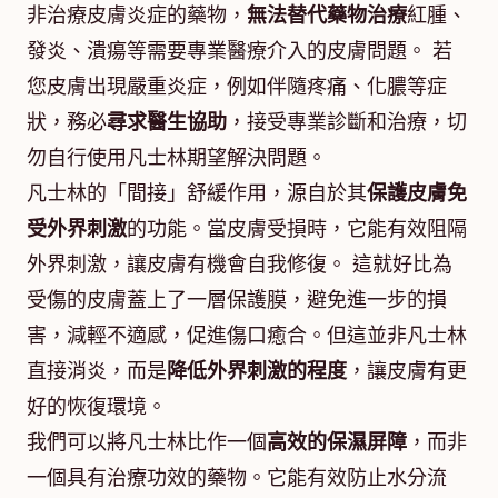
非治療皮膚炎症的藥物，
無法替代藥物治療
紅腫、
發炎、潰瘍等需要專業醫療介入的皮膚問題。 若
您皮膚出現嚴重炎症，例如伴隨疼痛、化膿等症
狀，務必
尋求醫生協助
，接受專業診斷和治療，切
勿自行使用凡士林期望解決問題。
凡士林的「間接」舒緩作用，源自於其
保護皮膚免
受外界刺激
的功能。當皮膚受損時，它能有效阻隔
外界刺激，讓皮膚有機會自我修復。 這就好比為
受傷的皮膚蓋上了一層保護膜，避免進一步的損
害，減輕不適感，促進傷口癒合。但這並非凡士林
直接消炎，而是
降低外界刺激的程度
，讓皮膚有更
好的恢復環境。
我們可以將凡士林比作一個
高效的保濕屏障
，而非
一個具有治療功效的藥物。它能有效防止水分流