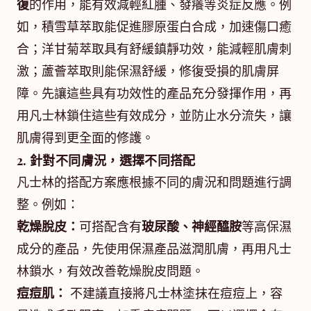
復
的作用，能有效減輕紅腫、發癢等炎症反應。例
如，積雪草萃取能促進膠原蛋白合成，加速傷口癒
合；洋甘菊萃取具有舒緩鎮靜功效，能減輕肌膚刺
激；蘆薈萃取則能保濕舒緩，修復受損的肌膚屏
障。先讓這些具有功效性的產品充分發揮作用，再
用凡士林鎖住這些有效成分，並防止水分流失，讓
肌膚得到更全面的修護。
2. 針對不同膚況，選擇不同搭配
凡士林的搭配方案應根據不同的膚況和問題進行調
整。例如：
乾燥脫皮：
可搭配含有
玻尿酸、神經醯胺
等高保濕
成分的產品，先使用保濕產品滋潤肌膚，再用凡士
林鎖水，有效改善乾燥脫皮問題。
痘痘肌：
不建議直接將凡士林塗抹在痘痘上，容