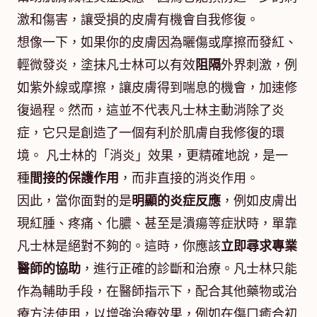
激和傷害，讓受損的皮膚有機會自我修復。
想像一下，如果你的皮膚因為曬傷或摩擦而發紅、
輕微發炎，塗抹凡士林可以有效
阻隔
外界刺激，例
如紫外線或摩擦，讓皮膚得到喘息的機會，加速修
復過程。然而，這並不代表凡士林主動消除了炎
症，它只是創造了一個有利於肌膚自我修復的環
境。 凡士林的「消炎」效果，更精確地說，是一
種
間接的保護作用
，而非直接的消炎作用。
因此，當你面對的是
明顯的炎症反應
，例如皮膚出
現紅腫、疼痛、化膿、甚至是潰瘍等症狀時，單靠
凡士林是絕對不夠的。這時，你應該
立即尋求專業
醫師的協助
，進行正確的診斷和治療。凡士林只能
作為輔助手段，在醫師指示下，配合其他藥物或治
療方法使用，以增強治療效果，例如在傷口癒合初