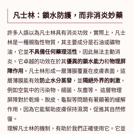
凡士林：鎖水防護，而非消炎妙藥
許多人誤以為凡士林具有消炎功效，實際上，凡士
林是一種親脂性物質，其主要成分是石油或礦物
油，它並
不具備任何藥理活性
，因此無法主動消
炎。它卓越的功效在於其
優異的鎖水能力
和
物理屏
障作用
。凡士林形成一層薄膜覆蓋在皮膚表面，這
層薄膜能有效
防止水分蒸發
，並
隔絕外界的刺激
，
例如空氣中的污染物、細菌、灰塵等。 這層物理
屏障對於乾燥、脫皮、龜裂等問題有著顯著的緩解
作用，因為它能幫助皮膚保持濕潤，促進其自然修
復。
理解凡士林的機制，有助於我們正確使用它。它並