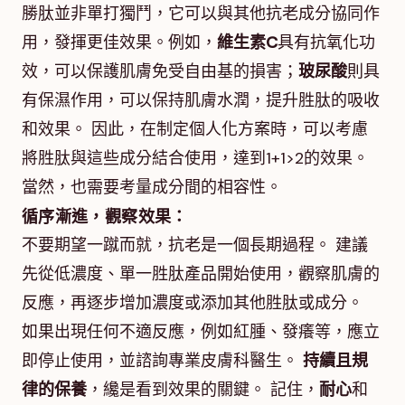
勝肽並非單打獨鬥，它可以與其他抗老成分協同作
用，發揮更佳效果。例如，
維生素C
具有抗氧化功
效，可以保護肌膚免受自由基的損害；
玻尿酸
則具
有保濕作用，可以保持肌膚水潤，提升胜肽的吸收
和效果。 因此，在制定個人化方案時，可以考慮
將胜肽與這些成分結合使用，達到1+1>2的效果。
當然，也需要考量成分間的相容性。
循序漸進，觀察效果：
不要期望一蹴而就，抗老是一個長期過程。 建議
先從低濃度、單一胜肽產品開始使用，觀察肌膚的
反應，再逐步增加濃度或添加其他胜肽或成分。
如果出現任何不適反應，例如紅腫、發癢等，應立
即停止使用，並諮詢專業皮膚科醫生。
持續且規
律的保養
，纔是看到效果的關鍵。 記住，
耐心
和