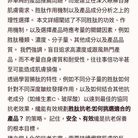
非單純的產品推薦問題，而是建立在深入瞭解自身
肌膚需求、胜肽作用機制以及產品成分分析之上的
理性選擇。 本文詳細闡述了不同胜肽的功效、作
用機制，以及選擇產品時應考量的關鍵因素，例如
胜肽種類、濃度、分子量、其他成分以及產品品
質。 我們強調，盲目追求高濃度或跟風熱門產
品，而不考量自身膚質和耐受性，往往事倍功半甚
至可能造成肌膚損傷。
透過學習勝肽的特性，例如不同分子量的胜肽如何
針對不同深度皺紋發揮作用，以及如何結合其他抗
老成分（如維生素C、玻尿酸）以達到最佳的協同
抗老效果，纔能有效規劃
胜肽抗老:如何挑選適合的
產品？
的策略。 記住，
安全、有效
纔是抗老保養
的根本目標。