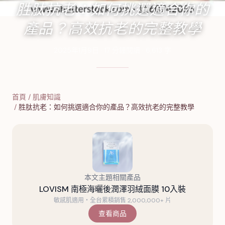
胜肽抗老：如何挑選適合你的
產品？高效抗老的完整教學
2025年1月9日
·
17
分鐘閱讀
·
6,613
字
首頁
/
肌膚知識
/
胜肽抗老：如何挑選適合你的產品？高效抗老的完整教學
本文主題相關產品
LOVISM 南極海曬後潤澤羽絨面膜 10入裝
敏感肌適用・全台累積銷售 2,000,000+ 片
查看商品