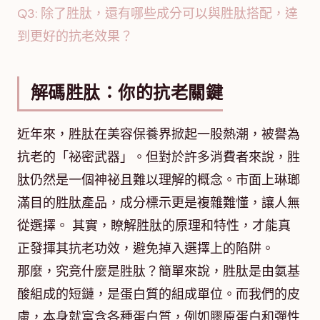
Q3: 除了胜肽，還有哪些成分可以與胜肽搭配，達
到更好的抗老效果？
解碼胜肽：你的抗老關鍵
近年來，胜肽在美容保養界掀起一股熱潮，被譽為
抗老的「祕密武器」。但對於許多消費者來說，胜
肽仍然是一個神祕且難以理解的概念。市面上琳瑯
滿目的胜肽產品，成分標示更是複雜難懂，讓人無
從選擇。 其實，瞭解胜肽的原理和特性，才能真
正發揮其抗老功效，避免掉入選擇上的陷阱。
那麼，究竟什麼是胜肽？簡單來說，胜肽是由氨基
酸組成的短鏈，是蛋白質的組成單位。而我們的皮
膚，本身就富含各種蛋白質，例如膠原蛋白和彈性