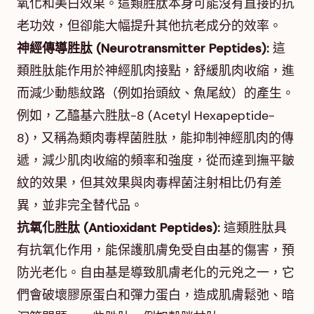
氧化和美白效果。這類胜肽本身可能沒有直接的抗
老功效，但卻能大幅提升其他抗老成分的效率。
神經傳導胜肽 (Neurotransmitter Peptides):
這
類胜肽能作用於神經肌肉接點，舒緩肌肉收縮，進
而減少動態紋路（例如抬頭紋、魚尾紋）的產生。
例如，乙醯基六胜肽-8 (Acetyl Hexapeptide-
8)，又稱為類肉毒桿菌胜肽，能抑制神經肌肉的傳
遞，減少肌肉收縮的頻率和強度，從而達到撫平皺
紋的效果，但其效果與肉毒桿菌注射相比仍有差
異，並非完全替代品。
抗氧化胜肽 (Antioxidant Peptides):
這類胜肽具
有抗氧化作用，能保護肌膚免受自由基的傷害，預
防光老化。自由基是導致肌膚老化的元兇之一，它
們會破壞膠原蛋白和彈力蛋白，造成肌膚鬆弛、暗