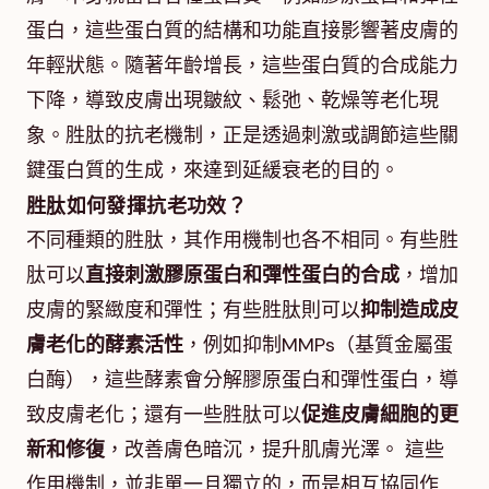
蛋白，這些蛋白質的結構和功能直接影響著皮膚的
年輕狀態。隨著年齡增長，這些蛋白質的合成能力
下降，導致皮膚出現皺紋、鬆弛、乾燥等老化現
象。胜肽的抗老機制，正是透過刺激或調節這些關
鍵蛋白質的生成，來達到延緩衰老的目的。
胜肽如何發揮抗老功效？
不同種類的胜肽，其作用機制也各不相同。有些胜
肽可以
直接刺激膠原蛋白和彈性蛋白的合成
，增加
皮膚的緊緻度和彈性；有些胜肽則可以
抑制造成皮
膚老化的酵素活性
，例如抑制MMPs（基質金屬蛋
白酶），這些酵素會分解膠原蛋白和彈性蛋白，導
致皮膚老化；還有一些胜肽可以
促進皮膚細胞的更
新和修復
，改善膚色暗沉，提升肌膚光澤。 這些
作用機制，並非單一且獨立的，而是相互協同作