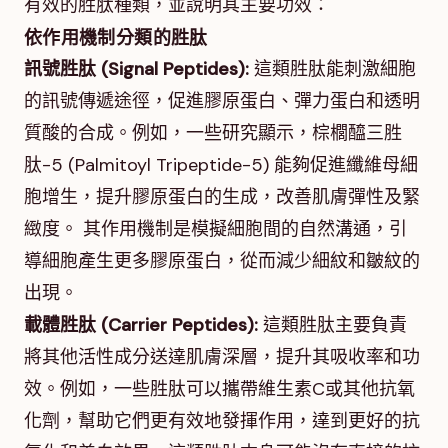
有效的胜肽種類，並說明其主要功效：
依作用機制分類的胜肽
訊號胜肽 (Signal Peptides):
這類胜肽能刺激細胞
的訊號傳遞途徑，促進膠原蛋白、彈力蛋白和透明
質酸的合成。例如，一些研究顯示，棕櫚醯三胜
肽-5 (Palmitoyl Tripeptide-5) 能夠促進纖維母細
胞增生，提升膠原蛋白的生成，改善肌膚彈性及緊
緻度。 其作用機制是模擬細胞間的自然溝通，引
導細胞產生更多膠原蛋白，從而減少細紋和皺紋的
出現。
載體胜肽 (Carrier Peptides):
這類胜肽主要負責
將其他活性成分送達肌膚深層，提升其吸收率和功
效。例如，一些胜肽可以攜帶維生素C或其他抗氧
化劑，幫助它們更有效地發揮作用，達到更好的抗