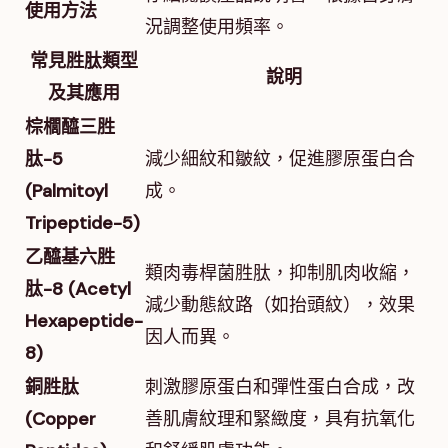
使用方法
況調整使用頻率。
常見胜肽類型
說明
及其應用
棕櫚醯三胜
肽-5
減少細紋和皺紋，促進膠原蛋白合
(Palmitoyl
成。
Tripeptide-5)
乙醯基六胜
類肉毒桿菌胜肽，抑制肌肉收縮，
肽-8 (Acetyl
減少動態紋路（如抬頭紋），效果
Hexapeptide-
因人而異。
8)
銅胜肽
刺激膠原蛋白和彈性蛋白合成，改
(Copper
善肌膚紋理和緊緻度，具有抗氧化