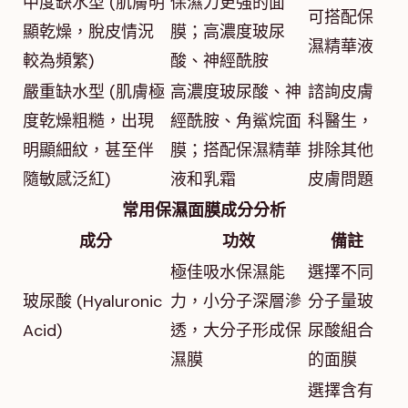
中度缺水型 (肌膚明
保濕力更強的面
可搭配保
顯乾燥，脫皮情況
膜；高濃度玻尿
濕精華液
較為頻繁)
酸、神經酰胺
嚴重缺水型 (肌膚極
高濃度玻尿酸、神
諮詢皮膚
度乾燥粗糙，出現
經酰胺、角鯊烷面
科醫生，
明顯細紋，甚至伴
膜；搭配保濕精華
排除其他
隨敏感泛紅)
液和乳霜
皮膚問題
常用保濕面膜成分分析
成分
功效
備註
極佳吸水保濕能
選擇不同
玻尿酸 (Hyaluronic
力，小分子深層滲
分子量玻
Acid)
透，大分子形成保
尿酸組合
濕膜
的面膜
選擇含有