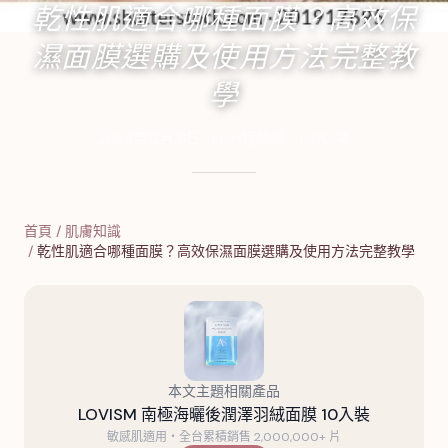
乾性肌適合哪種面膜？高效保
濕面膜選購及使用方法完整教
學
2024年12月31日
·
16
分鐘閱讀
·
6,370
字
首頁
/
肌膚知識
/
乾性肌適合哪種面膜？高效保濕面膜選購及使用方法完整教學
本文主題相關產品
LOVISM 南極海曬後潤澤羽絨面膜 10入裝
敏感肌適用・全台累積銷售 2,000,000+ 片