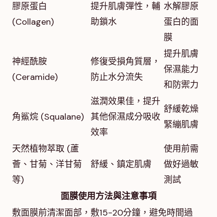
膠原蛋白
提升肌膚彈性，輔
水解膠原
(Collagen)
助鎖水
蛋白的面
膜
提升肌膚
神經酰胺
修復受損角質層，
保濕能力
(Ceramide)
防止水分流失
和防禦力
滋潤效果佳，提升
舒緩乾燥
角鯊烷 (Squalane)
其他保濕成分吸收
緊繃肌膚
效率
天然植物萃取 (蘆
使用前需
薈、甘菊、洋甘菊
舒緩、鎮定肌膚
做好過敏
等)
測試
面膜使用方法與注意事項
敷面膜前清潔面部，敷15-20分鐘，避免時間過