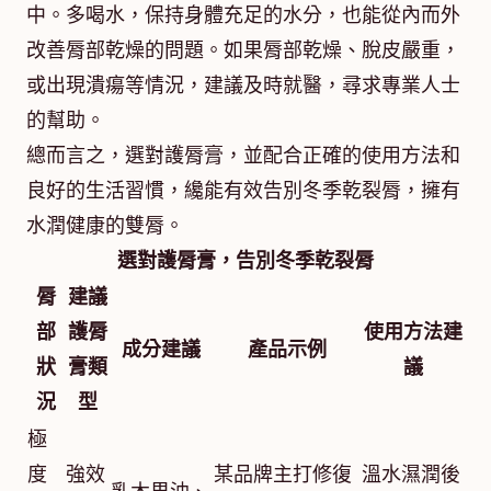
中。多喝水，保持身體充足的水分，也能從內而外
改善脣部乾燥的問題。如果脣部乾燥、脫皮嚴重，
或出現潰瘍等情況，建議及時就醫，尋求專業人士
的幫助。
總而言之，選對護脣膏，並配合正確的使用方法和
良好的生活習慣，纔能有效告別冬季乾裂脣，擁有
水潤健康的雙脣。
選對護脣膏，告別冬季乾裂脣
脣
建議
部
護脣
使用方法建
成分建議
產品示例
狀
膏類
議
況
型
極
度
強效
某品牌主打修復
溫水濕潤後