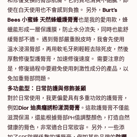
和修復受損的脣部肌膚。它的質地清爽不黏膩，即
使在白天使用也不會感到負擔。 另外，
Burt’s
Bees 小蜜蜂 天然蜂蠟護脣膏
也是我的愛用款，蜂
蠟能形成一層保護膜，防止水分流失，同時也能舒
緩脣部不適。 遇到脣部嚴重脫皮時，我會先使用
溫水浸濕脣部，再用軟毛牙刷輕輕去除死皮，然後
厚敷修復型護脣膏，加速修復速度。 需要注意的
是，修復過程中要避免使用刺激性成分的產品，以
免加重脣部問題。
多功能型：日常防護與修飾兼顧
對於日常使用，我更偏愛具有多重功效的護脣膏，
例如
Dior 迪奧癮誘粉漾潤脣膏
。這款護脣膏不僅能
滋潤保濕，還能根據脣部PH值調整顏色，打造自然
健康的脣色，非常適合日常妝容。 另外，一些添