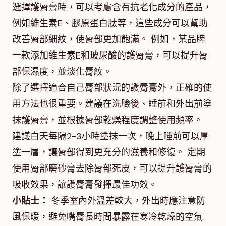
選擇護脣膏時，可以考慮含有抗老化成分的產品，
例如維生素E、膠原蛋白肽等，這些成分可以幫助
改善脣部細紋，使脣部更加飽滿。 例如，某品牌
一款添加維生素E和玻尿酸的護脣膏，可以提升脣
部保濕度，並淡化脣紋。
除了選擇適合自己脣部狀況的護脣膏外，正確的使
用方法也很重要。建議在洗臉後、睡前和外出前塗
抹護脣膏，並根據脣部乾燥程度調整使用頻率。
建議白天每隔2-3小時塗抹一次，晚上睡前可以厚
塗一層，讓脣部得到更充分的滋養和修復。 定期
使用脣部磨砂膏去除脣部死皮，可以提升護脣膏的
吸收效果，讓護脣膏發揮最佳功效。
小貼士：
冬季室內外溫差較大，外出時應注意防
風保暖，避免嘴脣長時間暴露在寒冷乾燥的空氣