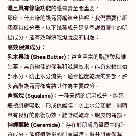
濕
且
具有修復功能
的護脣膏至關重要。
那麼，什麼樣的護脣膏纔算合格呢？我們需要仔細
觀察其成分表。以下幾種成分是冬季護脣膏中的明
星成分，能有效解決乾燥脫皮的問題：
高效保濕成分：
乳木果油 (Shea Butter)：
富含豐富的脂肪酸和維
生素，具有極佳的保濕和滋潤效果，能有效鎖住脣
部水分，防止水分流失，適合極度乾燥的脣部。許
多高階護脣膏都會將其作為主要成分。
角鯊烷 (Squalane)：
一種天然的保濕成分，能迅
速被肌膚吸收，形成保護膜，防止水分蒸發，同時
具有良好的修復功效，能舒緩乾燥、脫皮的脣部。
神經醯胺 (Ceramide)：
存在於肌膚角質層中的脂
質成分，能修復受損的肌膚屏障，提升肌膚保濕