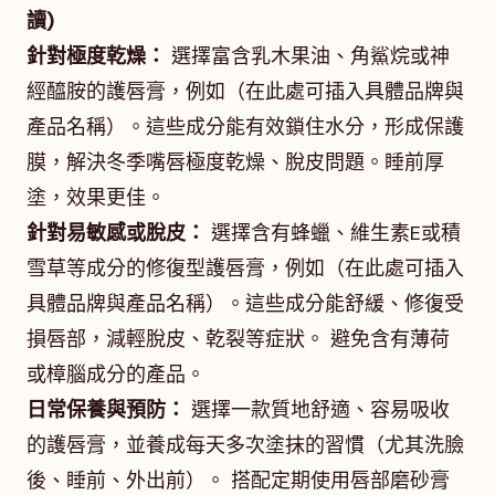
讀)
針對極度乾燥：
選擇富含乳木果油、角鯊烷或神
經醯胺的護唇膏，例如（在此處可插入具體品牌與
產品名稱）。這些成分能有效鎖住水分，形成保護
膜，解決冬季嘴唇極度乾燥、脫皮問題。睡前厚
塗，效果更佳。
針對易敏感或脫皮：
選擇含有蜂蠟、維生素E或積
雪草等成分的修復型護唇膏，例如（在此處可插入
具體品牌與產品名稱）。這些成分能舒緩、修復受
損唇部，減輕脫皮、乾裂等症狀。 避免含有薄荷
或樟腦成分的產品。
日常保養與預防：
選擇一款質地舒適、容易吸收
的護唇膏，並養成每天多次塗抹的習慣（尤其洗臉
後、睡前、外出前）。 搭配定期使用唇部磨砂膏