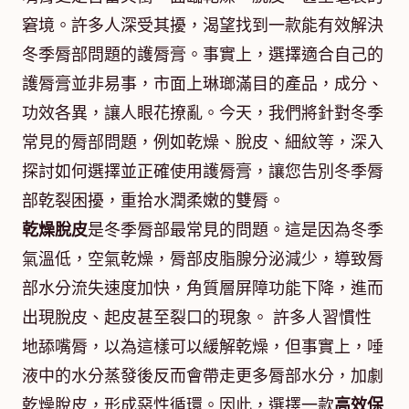
窘境。許多人深受其擾，渴望找到一款能有效解決
冬季脣部問題的護脣膏。事實上，選擇適合自己的
護脣膏並非易事，市面上琳瑯滿目的產品，成分、
功效各異，讓人眼花撩亂。今天，我們將針對冬季
常見的脣部問題，例如乾燥、脫皮、細紋等，深入
探討如何選擇並正確使用護脣膏，讓您告別冬季脣
部乾裂困擾，重拾水潤柔嫩的雙脣。
乾燥脫皮
是冬季脣部最常見的問題。這是因為冬季
氣溫低，空氣乾燥，脣部皮脂腺分泌減少，導致脣
部水分流失速度加快，角質層屏障功能下降，進而
出現脫皮、起皮甚至裂口的現象。 許多人習慣性
地舔嘴脣，以為這樣可以緩解乾燥，但事實上，唾
液中的水分蒸發後反而會帶走更多脣部水分，加劇
乾燥脫皮，形成惡性循環。因此，選擇一款
高效保