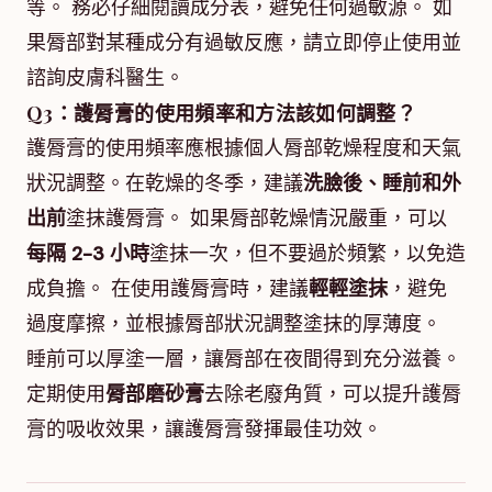
等。 務必仔細閱讀成分表，避免任何過敏源。 如
果脣部對某種成分有過敏反應，請立即停止使用並
諮詢皮膚科醫生。
Q3：護脣膏的使用頻率和方法該如何調整？
護脣膏的使用頻率應根據個人脣部乾燥程度和天氣
狀況調整。在乾燥的冬季，建議
洗臉後、睡前和外
出前
塗抹護脣膏。 如果脣部乾燥情況嚴重，可以
每隔 2-3 小時
塗抹一次，但不要過於頻繁，以免造
成負擔。 在使用護脣膏時，建議
輕輕塗抹
，避免
過度摩擦，並根據脣部狀況調整塗抹的厚薄度。
睡前可以厚塗一層，讓脣部在夜間得到充分滋養。
定期使用
脣部磨砂膏
去除老廢角質，可以提升護脣
膏的吸收效果，讓護脣膏發揮最佳功效。