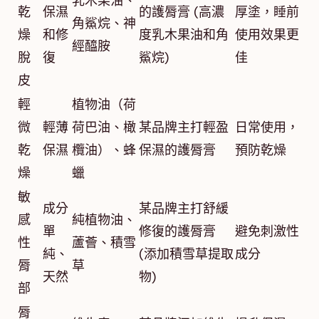
乳木果油、
乾
保濕
的護脣膏 (高濃
厚塗，睡前
角鯊烷、神
燥
和修
度乳木果油和角
使用效果更
經醯胺
脫
復
鯊烷)
佳
皮
輕
植物油（荷
微
輕薄
荷巴油、橄
某品牌主打輕盈
日常使用，
乾
保濕
欖油）、蜂
保濕的護脣膏
預防乾燥
燥
蠟
敏
成分
某品牌主打舒緩
感
純植物油、
單
修復的護脣膏
避免刺激性
性
蘆薈、積雪
純、
(添加積雪草提取
成分
脣
草
天然
物)
部
脣