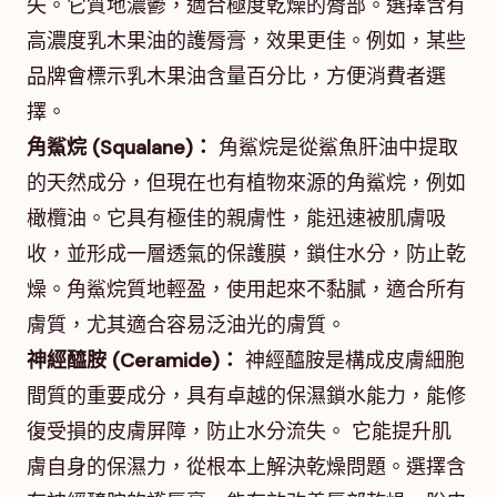
失。它質地濃鬱，適合極度乾燥的脣部。選擇含有
高濃度乳木果油的護脣膏，效果更佳。例如，某些
品牌會標示乳木果油含量百分比，方便消費者選
擇。
角鯊烷 (Squalane)：
角鯊烷是從鯊魚肝油中提取
的天然成分，但現在也有植物來源的角鯊烷，例如
橄欖油。它具有極佳的親膚性，能迅速被肌膚吸
收，並形成一層透氣的保護膜，鎖住水分，防止乾
燥。角鯊烷質地輕盈，使用起來不黏膩，適合所有
膚質，尤其適合容易泛油光的膚質。
神經醯胺 (Ceramide)：
神經醯胺是構成皮膚細胞
間質的重要成分，具有卓越的保濕鎖水能力，能修
復受損的皮膚屏障，防止水分流失。 它能提升肌
膚自身的保濕力，從根本上解決乾燥問題。選擇含