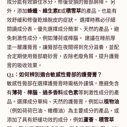
成分能有效鎖住水分，修復受損的脣部屏障。 另
外，添加
蜂蠟
、
維生素E
或
積雪草
的產品，也能有
效舒緩和修復乾燥脫皮的症狀。 選擇時務必仔細
閱讀成分表，優先選擇成分簡潔、天然的產品，避
免刺激性成分，例如薄荷或樟腦。 建議在睡前厚
塗一層護脣膏，讓脣部在夜間得到充分滋養，並配
合定期使用脣部磨砂膏，去除老廢角質，提升護脣
膏的吸收效果。
Q2：如何辨別適合敏感性脣部的護脣膏？
敏感性脣部在選擇護脣膏時需格外謹慎。應避免含
有
薄荷
、
樟腦
、
過多香料
或
色素
等刺激性成分的產
品。選擇成分單純、天然的護脣膏，例如以
植物油
（例如荷荷巴油、橄欖油）為主要成分的產品，或
添加了具有舒緩功效的成分，例如
蘆薈
、
積雪草