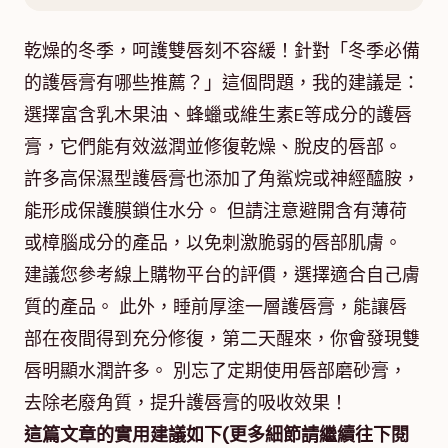
乾燥的冬季，呵護雙唇刻不容緩！針對「冬季必備
的護唇膏有哪些推薦？」這個問題，我的建議是：
選擇富含乳木果油、蜂蠟或維生素E等成分的護唇
膏，它們能有效滋潤並修復乾燥、脫皮的唇部。
許多高保濕型護唇膏也添加了角鯊烷或神經醯胺，
能形成保護膜鎖住水分。 但請注意避開含有薄荷
或樟腦成分的產品，以免刺激脆弱的唇部肌膚。
建議您參考線上購物平台的評價，選擇適合自己膚
質的產品。 此外，睡前厚塗一層護唇膏，能讓唇
部在夜間得到充分修復，第二天醒來，你會發現雙
唇明顯水潤許多。 別忘了定期使用唇部磨砂膏，
去除老廢角質，提升護唇膏的吸收效果！
這篇文章的實用建議如下(更多細節請繼續往下閱