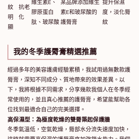
維生素E、
某品牌添加維生
提升保濕
紋
抗老
膠原蛋白
素E和玻尿酸的
度，淡化脣
明
化
肽、玻尿酸
護脣膏
紋
顯
我的冬季護脣膏精選推薦
經過多年的美容護膚經驗累積，我試用過無數款護
脣膏，深知不同成分、質地帶來的效果差異。以
下，我將根據不同需求，分享幾款我個人在冬季經
常使用的，並且真心推薦的護脣膏，希望能幫助各
位找到最適合自己的完美選擇。
高保濕型：為極度乾燥的雙脣築起保護牆
冬季氣溫低，空氣乾燥，脣部水分流失速度加快，