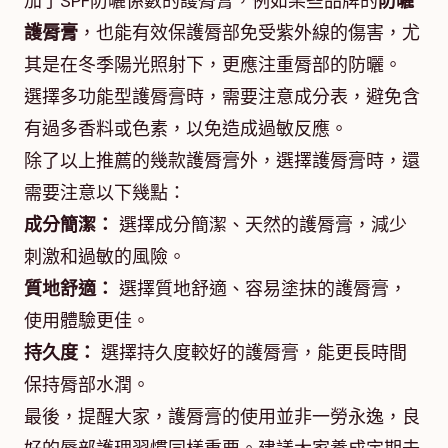
加了SPF防曬係數的護脣膏，例如某些品牌的
防曬
護脣膏
，也能有效保護脣部免受紫外線的傷害，尤
其是在冬季陽光照射下，更應注重脣部的防曬。
選擇多功能型護脣膏時，需要注意成分表，避免含
有過多香料或色素，以免造成過敏反應。
除了以上推薦的幾款護脣膏外，選擇護脣膏時，還
需要注意以下幾點：
成分簡潔：
選擇成分簡潔、天然的護脣膏，減少
刺激和過敏的風險。
質地舒適：
選擇質地舒適、容易塗抹的護脣膏，
使用體驗更佳。
持久度：
選擇持久度較好的護脣膏，能更長時間
保持脣部水潤。
最後，提醒大家，護脣膏的使用並非一勞永逸，良