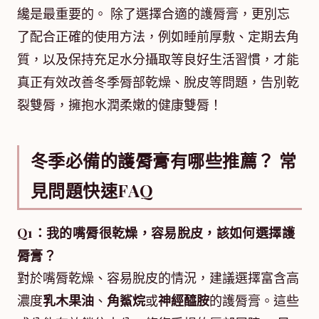
纔是最重要的。 除了選擇合適的護脣膏，更別忘
了配合正確的使用方法，例如睡前厚敷、定期去角
質，以及保持充足水分攝取等良好生活習慣，才能
真正有效改善冬季脣部乾燥、脫皮等問題，告別乾
裂雙脣，擁抱水潤柔嫩的健康雙脣！
冬季必備的護脣膏有哪些推薦？ 常
見問題快速FAQ
Q1：我的嘴脣很乾燥，容易脫皮，該如何選擇護
脣膏？
對於嘴脣乾燥、容易脫皮的情況，建議選擇富含高
濃度
乳木果油
、
角鯊烷
或
神經醯胺
的護脣膏。這些