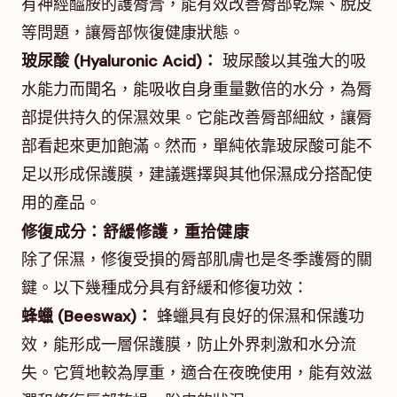
有神經醯胺的護脣膏，能有效改善脣部乾燥、脫皮
等問題，讓脣部恢復健康狀態。
玻尿酸 (Hyaluronic Acid)：
玻尿酸以其強大的吸
水能力而聞名，能吸收自身重量數倍的水分，為脣
部提供持久的保濕效果。它能改善脣部細紋，讓脣
部看起來更加飽滿。然而，單純依靠玻尿酸可能不
足以形成保護膜，建議選擇與其他保濕成分搭配使
用的產品。
修復成分：舒緩修護，重拾健康
除了保濕，修復受損的脣部肌膚也是冬季護脣的關
鍵。以下幾種成分具有舒緩和修復功效：
蜂蠟 (Beeswax)：
蜂蠟具有良好的保濕和保護功
效，能形成一層保護膜，防止外界刺激和水分流
失。它質地較為厚重，適合在夜晚使用，能有效滋