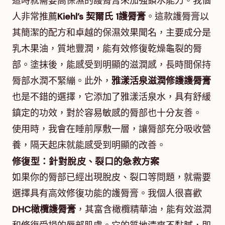
這時就需要高保濕的護脣膏來加強鎖水能力。我個
人非常推薦
Kiehl’s 契爾氏 1護脣膏
。這款護脣膏以
其簡潔的配方和卓越的保濕效果聞名，主要成分是
乳木果油，質地豐潤，能有效修復乾燥龜裂的脣
部。塗抹後，能感受到明顯的滋潤感，長時間保持
脣部水潤不緊繃。此外，
雅漾活泉滋潤修護護脣膏
也是不錯的選擇，它添加了雅漾活泉水，具有舒緩
鎮定的功效，對於容易敏感的脣部也十分友善。
使用時，我會在睡前厚敷一層，讓脣部充分吸收營
養，隔天起床就能感受到明顯的改善。
修復型：針對脫皮、裂口的急救方案
如果你的脣部已經出現脫皮、裂口等問題，就需要
選擇具有高效修復功能的護脣膏。我個人很喜歡
DHC橄欖護脣膏
，其富含橄欖精華油，能有效滋潤