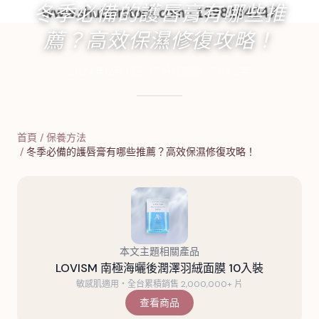
冬季必備的護唇膏有哪些推
薦？高效保濕修復攻略！
2024年12月31日
·
15
分鐘閱讀
·
5,842
字
首頁
/
保養方法
/
冬季必備的護唇膏有哪些推薦？高效保濕修復攻略！
本文主題相關產品
LOVISM 南極海曬後潤澤羽絨面膜 10入裝
敏感肌適用・全台累積銷售 2,000,000+ 片
查看商品