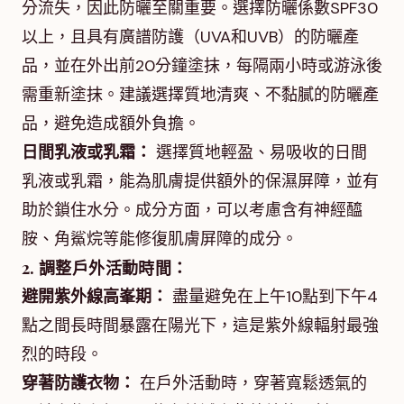
分流失，因此防曬至關重要。選擇防曬係數SPF30
以上，且具有廣譜防護（UVA和UVB）的防曬產
品，並在外出前20分鐘塗抹，每隔兩小時或游泳後
需重新塗抹。建議選擇質地清爽、不黏膩的防曬產
品，避免造成額外負擔。
日間乳液或乳霜：
選擇質地輕盈、易吸收的日間
乳液或乳霜，能為肌膚提供額外的保濕屏障，並有
助於鎖住水分。成分方面，可以考慮含有神經醯
胺、角鯊烷等能修復肌膚屏障的成分。
2. 調整戶外活動時間：
避開紫外線高峯期：
盡量避免在上午10點到下午4
點之間長時間暴露在陽光下，這是紫外線輻射最強
烈的時段。
穿著防護衣物：
在戶外活動時，穿著寬鬆透氣的