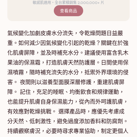
敏感肌適用・全台累積銷售 2,000,000+ 片
查看商品
氣候變化加劇皮膚水分流失，令乾燥問題日益嚴
重。如何減少因氣候變化引起的乾燥？關鍵在於強
化肌膚屏障，並及時補充水分。建議使用富含乳木
果油的保濕霜，打造肌膚天然防護層。日間使用保
濕噴霧，隨時補充流失的水分，抵禦外界環境的侵
害。 夜間則以滋養型面膜深層修護，重建肌膚屏
障。 記住，充足的睡眠、均衡飲食和規律運動，
也能提升肌膚自身保濕能力，從內而外呵護肌膚，
有效應對乾燥挑戰。 選擇產品時，應優先考慮成
分天然、低刺激性，避免過度添加香料和防腐劑。
持續觀察膚況，必要時尋求專業協助，制定更個人