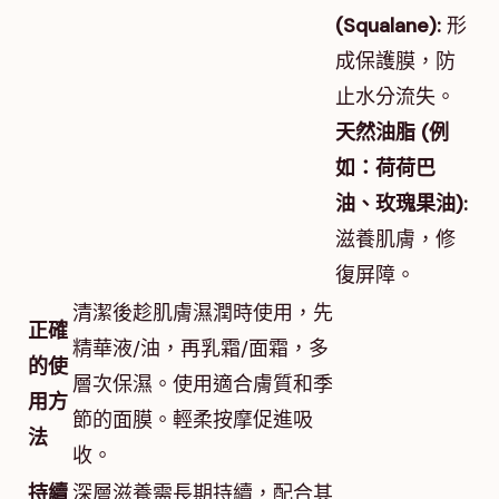
(Squalane):
形
成保護膜，防
止水分流失。
天然油脂 (例
如：荷荷巴
油、玫瑰果油):
滋養肌膚，修
復屏障。
清潔後趁肌膚濕潤時使用，先
正確
精華液/油，再乳霜/面霜，多
的使
層次保濕。使用適合膚質和季
用方
節的面膜。輕柔按摩促進吸
法
收。
持續
深層滋養需長期持續，配合其