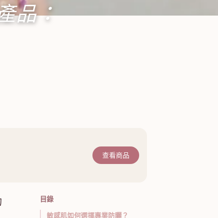
產品：
查看商品
目錄
的
敏感肌如何選擇專業防曬？
；