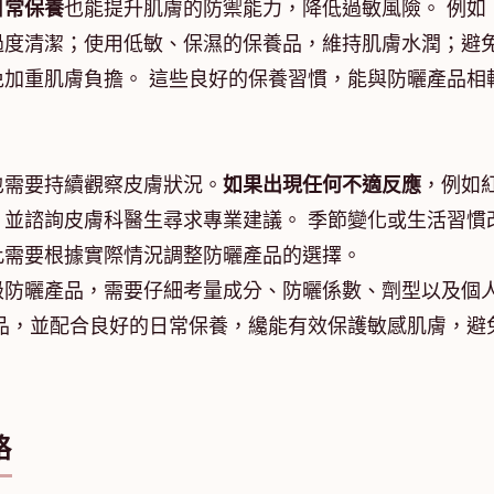
日常保養
也能提升肌膚的防禦能力，降低過敏風險。 例如
過度清潔；使用低敏、保濕的保養品，維持肌膚水潤；避
加重肌膚負擔。 這些良好的保養習慣，能與防曬產品相
也需要持續觀察皮膚狀況。
如果出現任何不適反應
，例如
並諮詢皮膚科醫生尋求專業建議。 季節變化或生活習慣
此需要根據實際情況調整防曬產品的選擇。
級防曬產品，需要仔細考量成分、防曬係數、劑型以及個
品，並配合良好的日常保養，纔能有效保護敏感肌膚，避
略