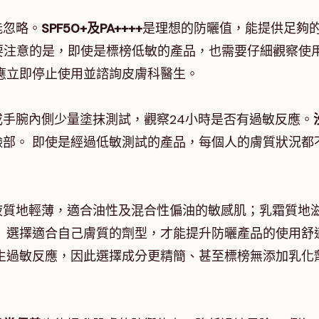
能忽略。
SPF50+及PA++++
是理想的防曬值，能提供足夠
但需要注意的是，即使是標榜低敏的產品，也需要仔細觀察使
應立即停止使用並諮詢皮膚科醫生。
手腕內側少量塗抹測試，觀察24小時是否有過敏反應。
臉部。 即使是經過低敏測試的產品，每個人的膚質狀況都
液質地輕薄，適合油性及混合性偏油的敏感肌；乳霜質地
 選擇適合自己膚質的劑型，才能提升防曬產品的使用舒
生過敏反應，因此選擇成分更精簡、甚至標榜無添加乳化