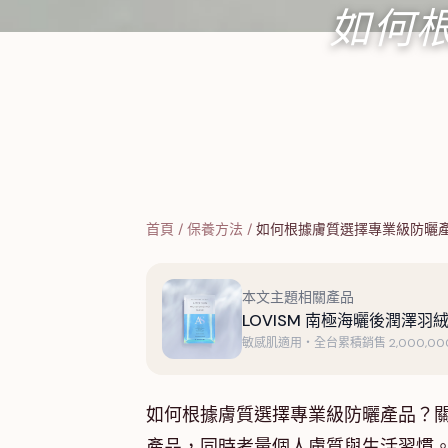
如何
首頁
/
保養方法
/
如何根據膚質選擇專業級防曬
本文主題相關產品
LOVISM 南極海曬後潤澤羽絨
敏感肌適用・全台累積銷售 2,000,000
如何根據膚質選擇專業級防曬產品？關鍵在
產品，同時考量個人膚質與生活習慣