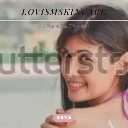
LOVISMSKINCARE
首頁
護膚知識
成分解析
關於
保養方法