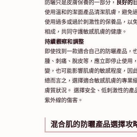
防曬只是皮膚保養的一部分，
良好的
使用溫和的潔面產品清潔肌膚，避免
使用過多或過於刺激性的保養品，以免
相成，共同守護敏感肌膚的健康。
持續觀察和調整
即使找到一款適合自己的防曬產品，
腫、刺痛、脫皮等，應立即停止使用，
變，也可能影響肌膚的敏感程度，因
總而言之，選擇適合敏感肌膚的專業
膚質狀況。 選擇安全、低刺激性的產
紫外線的傷害。
混合肌的防曬產品選擇攻