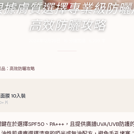
根據膚質選擇專業級防曬
高效防曬攻略
2024年12月26日
·
16
分鐘閱讀
·
6,299
字
產品：高效防曬攻略
面膜 10入裝
+ 片
於選擇SPF50、PA+++，且提供廣譜UVA/UVB防護
。油性肌膚應選擇清爽的啞光或無油配方，避免毛孔堵塞