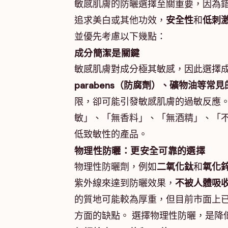
敏感肌膚的防曬選擇至關重要，因為
追求美白或其他功效，
安全性
和
低刺
並優先考慮以下幾點：
成分簡潔是關鍵
敏感肌膚對成分極其敏感，因此選擇
parabens（防腐劑）、礦物油等常
限，卻可能引發敏感肌膚的過敏反應。
敏」、「無香料」、「無酒精」、「
低致敏性的產品。
物理性防曬：更安全可靠的選擇
物理性防曬劑，例如
二氧化鈦
和
氧化
紫外線來達到防曬效果，
不被人體吸
的質地可能較為厚重，但目前市面上
方面的缺點。 選擇物理性防曬，是降