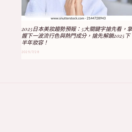
WHAT'S THE "NEWS"
2025日本美妝趨勢預報：5大關鍵字搶先看，
握下一波流行色與熱門成分，搶先解鎖2025下
半年妝容！
2025/7/28