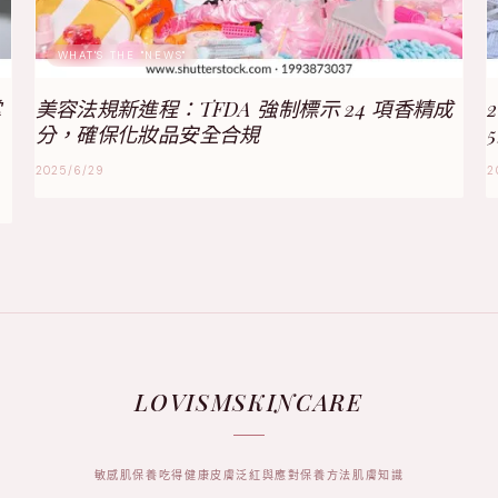
WHAT'S THE "NEWS"
掌
美容法規新進程：TFDA 強制標示 24 項香精成
分，確保化妝品安全合規
2025/6/29
2
LOVISMSKINCARE
敏感肌保養
吃得健康
皮膚泛紅與應對
保養方法
肌膚知識