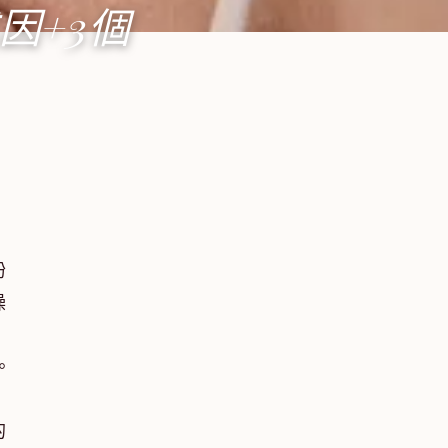
因+3個
紛
燥
。
的