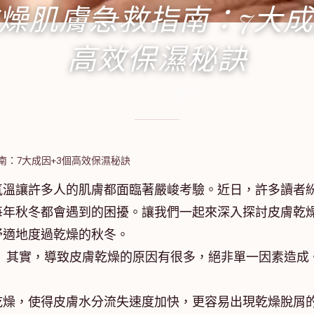
燥肌膚急救指南：7大成
高效保濕秘訣
2024年12月26日
·
3
分鐘閱讀
·
854
字
南：7大成因+3個高效保濕秘訣
氣溫讓許多人的肌膚都面臨著嚴峻考驗。近日，許多讀者
每年秋冬都會遇到的困擾。讓我們一起來深入探討皮膚乾
舒適地度過乾燥的秋冬。
？
其實，導致皮膚乾燥的原因有很多，絕非單一因素造成
乾燥，使得皮膚水分流失速度加快，更容易出現乾燥脫屑