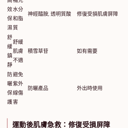
高
補充
效
水分
神經醯胺, 透明質酸
修復受損肌膚屏障
保
和脂
濕
質
舒
舒緩
緩
肌膚
積雪草苷
如有需要
鎮
不適
靜
防
避免
曬
紫外
防曬產品
外出時使用
保
線傷
護
害
運動後肌膚急救：修復受損屏障