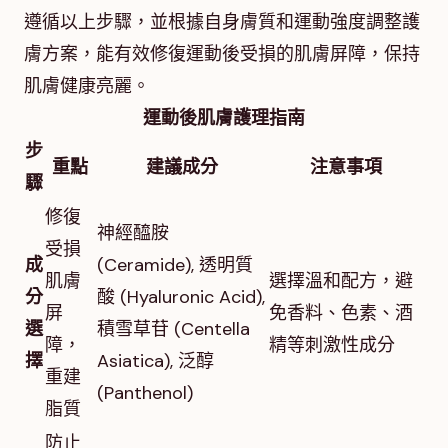
遵循以上步驟，並根據自身膚質和運動強度調整護
膚方案，能有效修復運動後受損的肌膚屏障，保持
肌膚健康亮麗。
運動後肌膚護理指南
步
重點
建議成分
注意事項
驟
修復
神經醯胺
受損
成
(Ceramide), 透明質
肌膚
選擇溫和配方，避
分
酸 (Hyaluronic Acid),
屏
免香料、色素、酒
選
積雪草苷 (Centella
障，
精等刺激性成分
擇
Asiatica), 泛醇
重建
(Panthenol)
脂質
防止