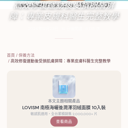
高效修復運動後受損肌膚屏
障：專業皮膚科醫生完整教學
2024年12月23日
·
16
分鐘閱讀
·
6,138
字
首頁
/
保養方法
/
高效修復運動後受損肌膚屏障：專業皮膚科醫生完整教學
本文主題相關產品
LOVISM 南極海曬後潤澤羽絨面膜 10入裝
敏感肌適用・全台累積銷售 2,000,000+ 片
查看商品