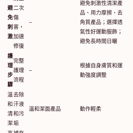
避免刺激性清潔產
避
二次
品、用力摩擦、去
免
傷
–
角質產品；選擇透
刺
害，
氣性好運動服飾；
激
加速
避免長時間日曬
修復
護
完整
理
根據自身膚質和運
護理
–
步
動強度調整
流程
驟
溫
去除
和
汗液
溫和潔面產品
動作輕柔
清
和污
潔
垢