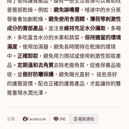
除了使用護脣產品，還有一些生活習慣可以幫助改
善脣部乾燥。例如：
避免舔嘴脣
，唾液中的水分蒸
發後會加劇乾燥。
避免使用含酒精、薄荷等刺激性
成分的脣部產品
，並注意
維持充足水分攝取
，多喝
水，多吃富含水分的水果和蔬菜。
保持適當的環境
濕度
，使用加濕器，避免長時間待在乾燥的環境
中。
正確卸妝
，避免用力擦拭或使用刺激性卸妝產
品。
定期溫和去角質
去除老廢角質，促進保養品吸
收，並
做好防曬保護
，避免陽光直射。 這些良好
的護脣習慣，配合正確的護脣產品，才能讓你的雙
脣重現水潤光澤。
分享：
Facebook
LINE
複製連結