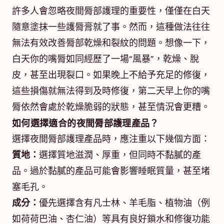
許多人會忽略夜間脣部護理的重要性，僅僅在白天
隨意塗抹一些護脣膏就了事。然而，這種做法往往
無法有效改善脣部乾燥和裂紋的問題。想像一下，
白天你的嘴脣如同經歷了一場“風暴”，乾燥、脫
皮，甚至出現裂口。如果晚上不給予充足的修復，
這些損傷就無法得到及時修復，第二天早上你的嘴
脣依然會處於乾燥脆弱的狀態，甚至情況會更糟。
如何選擇適合的夜間脣部護理產品？
選擇夜間脣部護理產品時，應注重以下幾個方面：
質地：
選擇質地滋潤、厚重，但同時不黏膩的產
品。過於黏膩的產品可能會影響睡眠質量，甚至堵
塞毛孔。
成分：
優先選擇含有凡士林、羊毛脂、植物油（例
如荷荷巴油、杏仁油）等具有良好鎖水和修復功能