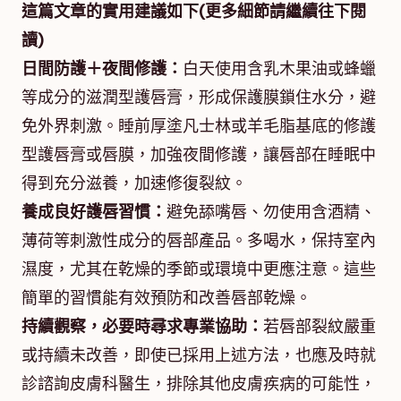
這篇文章的實用建議如下(更多細節請繼續往下閱
讀)
日間防護＋夜間修護：
白天使用含乳木果油或蜂蠟
等成分的滋潤型護唇膏，形成保護膜鎖住水分，避
免外界刺激。睡前厚塗凡士林或羊毛脂基底的修護
型護唇膏或唇膜，加強夜間修護，讓唇部在睡眠中
得到充分滋養，加速修復裂紋。
養成良好護唇習慣：
避免舔嘴唇、勿使用含酒精、
薄荷等刺激性成分的唇部產品。多喝水，保持室內
濕度，尤其在乾燥的季節或環境中更應注意。這些
簡單的習慣能有效預防和改善唇部乾燥。
持續觀察，必要時尋求專業協助：
若唇部裂紋嚴重
或持續未改善，即使已採用上述方法，也應及時就
診諮詢皮膚科醫生，排除其他皮膚疾病的可能性，