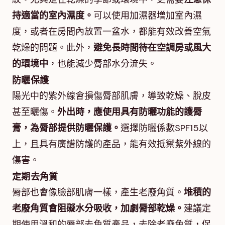
持適當的室內濕度。
可以使用加濕器增加室內濕
度，或者在房間內放置一盆水，都能有效改善空氣
乾燥的問題。此外，
避免長時間待在空調房或風大
的環境中
，也能減少脣部水分流失。
防曬保護
陽光中的紫外線會損傷脣部肌膚，導致乾燥、脫皮
甚至曬傷。
外出時，應使用具有防曬功能的護脣
膏，為脣部提供防曬保護。
選擇防曬係數SPF15以
上，且具有廣譜防護的產品，能有效抵禦紫外線的
傷害。
定期去角質
脣部也會像臉部肌膚一樣，產生老廢角質。
堆積的
老廢角質會阻礙水分吸收，加劇脣部乾燥。
建議定
期使用溫和的脣部去角質產品，去除老廢角質，促