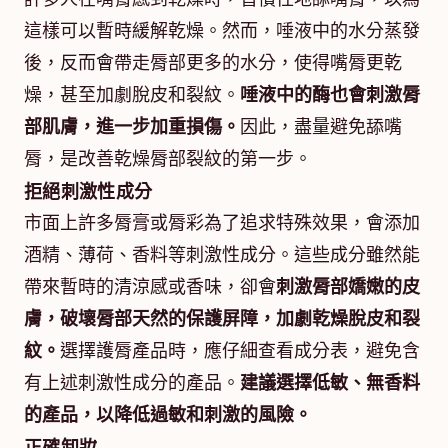
這樣可以暫時緩解乾燥。然而，唾液中的水分蒸發
後，反而會帶走脣部更多的水分，使得嘴脣更乾
燥，甚至加劇脫皮和裂紋。
唾液中的酶也會刺激脣
部肌膚，進一步加重損傷。
因此，盡量避免舔嘴
脣，是改善乾燥脣部裂紋的第一步。
拒絕刺激性成分
市面上許多脣膏或脣彩為了追求特殊效果，會添加
酒精、薄荷、香料等刺激性成分。這些成分雖然能
帶來暫時的清涼感或香味，卻會
刺激脣部嬌嫩的皮
膚，破壞脣部天然的保護屏障，加劇乾燥脫皮和裂
紋。
選擇護脣產品時，應仔細查看成分表，避免含
有上述刺激性成分的產品。
建議選擇低敏、無香料
的產品，以降低過敏和刺激的風險。
正確卸妝