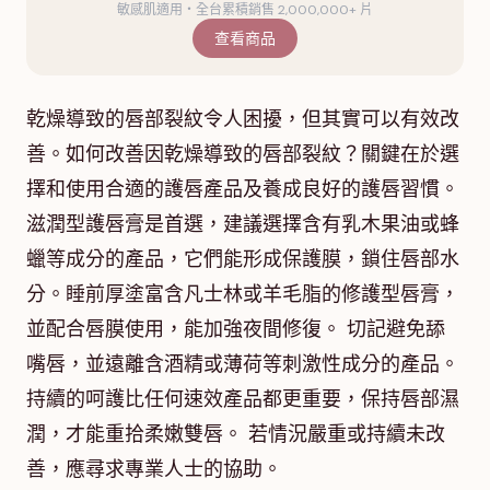
敏感肌適用・全台累積銷售 2,000,000+ 片
查看商品
乾燥導致的唇部裂紋令人困擾，但其實可以有效改
善。如何改善因乾燥導致的唇部裂紋？關鍵在於選
擇和使用合適的護唇產品及養成良好的護唇習慣。
滋潤型護唇膏是首選，建議選擇含有乳木果油或蜂
蠟等成分的產品，它們能形成保護膜，鎖住唇部水
分。睡前厚塗富含凡士林或羊毛脂的修護型唇膏，
並配合唇膜使用，能加強夜間修復。 切記避免舔
嘴唇，並遠離含酒精或薄荷等刺激性成分的產品。
持續的呵護比任何速效產品都更重要，保持唇部濕
潤，才能重拾柔嫩雙唇。 若情況嚴重或持續未改
善，應尋求專業人士的協助。