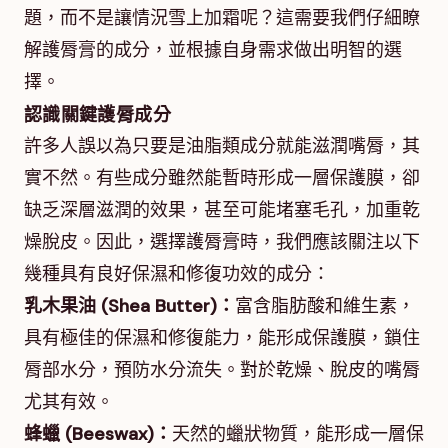
題，而不是讓情況雪上加霜呢？這需要我們仔細瞭
解護脣膏的成分，並根據自身需求做出明智的選
擇。
認識關鍵護脣成分
許多人誤以為只要是油脂類成分就能滋潤嘴脣，其
實不然。有些成分雖然能暫時形成一層保護膜，卻
缺乏深層滋潤的效果，甚至可能堵塞毛孔，加重乾
燥脫皮。因此，選擇護脣膏時，我們應該關注以下
幾種具有良好保濕和修復功效的成分：
乳木果油 (Shea Butter)：
富含脂肪酸和維生素，
具有極佳的保濕和修復能力，能形成保護膜，鎖住
脣部水分，預防水分流失。對於乾燥、脫皮的嘴脣
尤其有效。
蜂蠟 (Beeswax)：
天然的蠟狀物質，能形成一層保