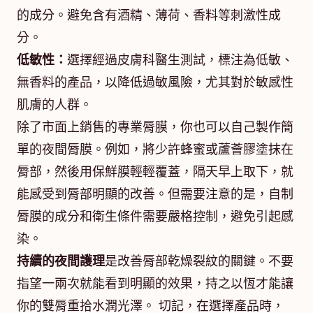
的成分。避免含有酒精、薄荷、香料等刺激性成
分。
低敏性：
選擇經過皮膚科醫生測試，標注為低敏、
無香料的產品，以降低過敏風險，尤其對於敏感性
肌膚的人群。
除了市面上銷售的專業脣膜，你也可以自己製作簡
單的夜間脣膜。例如，將少許蜂蜜或蘆薈膠塗抹在
脣部，然後用保鮮膜輕輕覆蓋，隔天早上取下，就
能感受到脣部明顯的改善。但需要注意的是，自制
脣膜的成分和衛生條件需要嚴格控制，避免引起感
染。
持續的夜間護理
是改善脣部乾燥裂紋的關鍵。不要
指望一兩次就能看到明顯的效果，持之以恆才能讓
你的雙脣重拾水潤光澤。 切記，在選擇產品時，