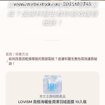
如何改善因乾燥導致的唇部裂
紋？皮膚科醫生教你高效護唇
秘訣！
2024年12月22日
·
16
分鐘閱讀
·
6,152
字
首頁
/
保養方法
如何改善因乾燥導致的唇部裂紋？皮膚科醫生教你高效護唇秘
/
訣！
本文主題相關產品
LOVISM 南極海曬後潤澤羽絨面膜 10入裝