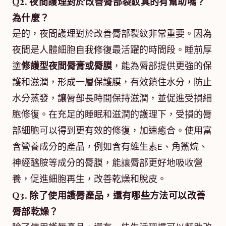
Q2. 夜間護理對於改善脣部裂紋真的有幫助嗎？
為什麼？
是的，夜間護理對於改善脣部裂紋非常重要。因為
夜間是人體細胞自我修復最活躍的時間段。睡前厚
塗
修護型夜間脣膏或脣膜
，能為脣部提供更強的保
護和滋潤，形成一層保護膜，有效鎖住水分，防止
水分蒸發，讓脣部長時間保持滋潤，並促進受損細
胞修復。在充足的睡眠和滋潤的護理下，受損的脣
部細胞可以得到更有效的修復，加速癒合。使用富
含營養成分的產品，例如含有維生素E、角鯊烷、
神經醯胺等成分的脣膜，能讓脣部更好地吸收營
養，促進細胞再生，改善乾燥和脫皮。
Q3. 除了使用護脣產品，還有哪些方法可以改善
脣部乾燥？