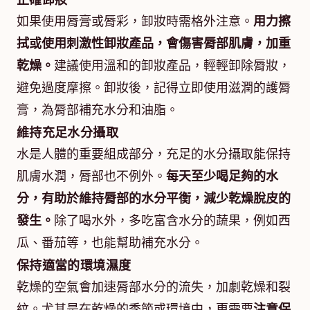
如果使用脣膏或脣彩，卸妝時需格外注意。
用力擦
拭或使用刺激性卸妝產品，會傷害脣部肌膚，加重
乾燥。
建議使用溫和的卸妝產品，輕輕卸除脣妝，
避免過度摩擦。卸妝後，記得立即使用滋潤的護脣
膏，為脣部補充水分和油脂。
維持充足水分攝取
水是人體的重要組成部分，充足的水分攝取能保持
肌膚水潤，脣部也不例外。
每天至少喝足夠的水
分，有助於維持脣部的水分平衡，減少乾燥脫皮的
發生。
除了喝水外，多吃富含水分的蔬果，例如西
瓜、番茄等，也能幫助補充水分。
保持適當的環境濕度
乾燥的空氣會加速脣部水分的流失，加劇乾燥和裂
紋。尤其是在乾燥的季節或環境中，更需要
注意保