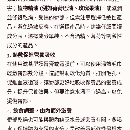
害；
植物精油 (例如荷荷巴油、玫瑰果油)
，能滋潤
並修復乾燥、受損的脣部，但需注意選擇低敏性產
品，避免過敏反應。在選擇產品時，建議仔細閱讀
成分表，選擇成分單純、不含酒精、薄荷等刺激性
成分的產品。
3. 熱敷促進營養吸收
在使用滋養型護脣膏或脣膜前，可以使用溫熱毛巾
輕敷脣部數分鐘，這能幫助軟化角質，打開毛孔，
促進血液循環，讓脣部更好地吸收保養品的營養成
分，提升保養效果。但要注意水溫不宜過高，以免
燙傷脣部。
4. 飲食調整，由內而外滋養
脣部乾燥也可能與體內缺乏水分或營養有關。多喝
水，保持體內充足的水分，是改善脣部乾燥最根本