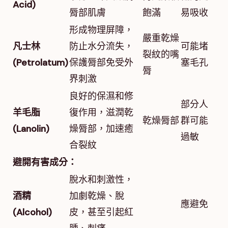
Acid)
脣部肌膚
飽滿
易吸收
形成物理屏障，
嚴重乾燥
凡士林
防止水分流失，
可能堵
裂紋的嘴
(Petrolatum)
保護脣部免受外
塞毛孔
脣
界刺激
良好的保濕和修
部分人
羊毛脂
復作用，滋潤乾
乾燥脣部
群可能
(Lanolin)
燥脣部，加速癒
過敏
合裂紋
避開有害成分：
脫水和刺激性，
酒精
加劇乾燥、脫
應避免
(Alcohol)
皮，甚至引起紅