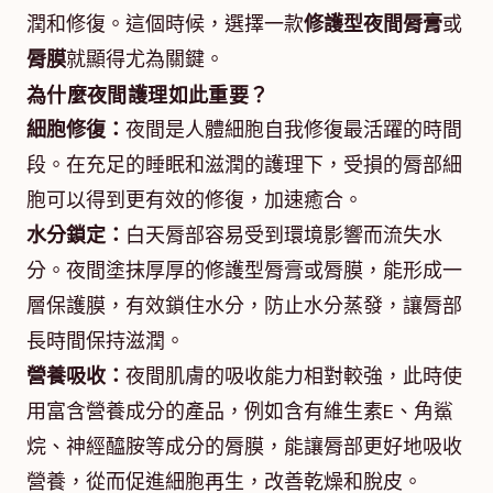
潤和修復。這個時候，選擇一款
修護型夜間脣膏
或
脣膜
就顯得尤為關鍵。
為什麼夜間護理如此重要？
細胞修復：
夜間是人體細胞自我修復最活躍的時間
段。在充足的睡眠和滋潤的護理下，受損的脣部細
胞可以得到更有效的修復，加速癒合。
水分鎖定：
白天脣部容易受到環境影響而流失水
分。夜間塗抹厚厚的修護型脣膏或脣膜，能形成一
層保護膜，有效鎖住水分，防止水分蒸發，讓脣部
長時間保持滋潤。
營養吸收：
夜間肌膚的吸收能力相對較強，此時使
用富含營養成分的產品，例如含有維生素E、角鯊
烷、神經醯胺等成分的脣膜，能讓脣部更好地吸收
營養，從而促進細胞再生，改善乾燥和脫皮。