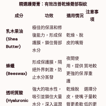
精選護脣膏：有效改善乾燥脣部裂紋
注意事
成分
功效
適用情況
項
極佳的保濕和修
乳木果油
復能力，形成保
乾燥、脫
(Shea
護膜，鎖住脣部
皮的嘴脣
Butter)
水分
夜間使
形成保護膜，隔
蜂蠟
用，提供
質地較
絕外界刺激，防
(Beeswax)
更強的保
厚重
止水分蒸發
護
強大的吸水性，
乾燥脫
選擇分
透明質酸
吸引並鎖住大量
皮，使嘴
子量較
(Hyaluronic
水分，深入滋潤
脣更柔軟
低的更