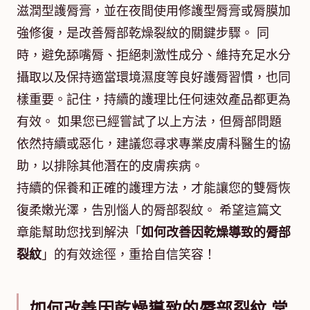
滋潤型護脣膏，並在夜間使用修護型脣膏或脣膜加
強修復，是改善脣部乾燥裂紋的關鍵步驟。 同
時，避免舔嘴脣、拒絕刺激性成分、維持充足水分
攝取以及保持適當環境濕度等良好護脣習慣，也同
樣重要。記住，持續的護理比任何速效產品都更為
有效。 如果您已經嘗試了以上方法，但脣部問題
依然持續或惡化，建議您尋求專業皮膚科醫生的協
助，以排除其他潛在的皮膚疾病。
持續的保養和正確的護理方法，才能讓您的雙脣恢
復柔嫩光澤，告別惱人的脣部裂紋。 希望這篇文
章能幫助您找到解決「
如何改善因乾燥導致的脣部
裂紋
」的有效途徑，重拾自信笑容！
如何改善因乾燥導致的脣部裂紋 常