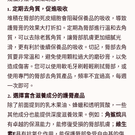
1. 定期去角質，促進吸收
堆積在脣部的死皮細胞會阻礙保養品的吸收，導致
護脣膏的效果大打折扣。定期為脣部進行溫和去角
質，可以去除老舊角質，讓脣部肌膚更加細膩光
滑，更有利於後續保養品的吸收。切記，脣部去角
質要非常溫和，避免使用顆粒過大的磨砂膏，以免
造成傷害。您可以使用軟毛牙刷輕輕刷拭脣部，或
使用專門的脣部去角質產品，頻率不宜過高，每週
一次即可。
2. 選擇富含滋養成分的護脣產品
除了前面提到的乳木果油、蜂蠟和透明質酸，一些
其他成分也能提供深度滋養效果。例如：
角鯊烷
具
有卓越的保濕能力，能修復受損的脣部肌膚；
維生
素E
具有抗氧化作用，能保護脣部免受自由基的傷