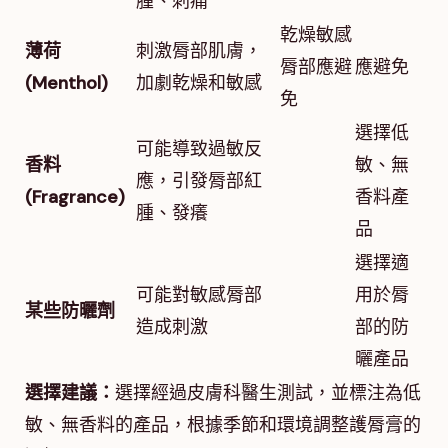
腫、刺痛
乾燥敏感
薄荷
刺激脣部肌膚，
脣部應避
應避免
(Menthol)
加劇乾燥和敏感
免
選擇低
可能導致過敏反
香料
敏、無
應，引發脣部紅
(Fragrance)
香料產
腫、發癢
品
選擇適
可能對敏感脣部
用於脣
某些防曬劑
造成刺激
部的防
曬產品
選擇建議：
選擇經過皮膚科醫生測試，並標注為低
敏、無香料的產品，根據季節和環境調整護脣膏的