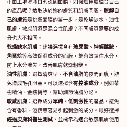
市面上琳瑯滿目的夜間面膜，如何選擇最適合自己
的產品呢？這取決於妳的膚質和肌膚問題。
瞭解自
己的膚質
是挑選面膜的第一步。是乾燥缺水、油性
肌膚、敏感肌還是混合性肌膚？不同膚質需要的成
分也大不相同。
乾燥缺水肌膚：
建議選擇含有
玻尿酸、神經醯胺、
角鯊烷
等高效保濕成分的面膜，能有效鎖住水分，
防止水分流失，改善肌膚乾燥粗糙。
油性肌膚：
選擇清爽型、
不含油脂
的夜間面膜，避
免造成毛孔阻塞。可以選擇含有
控油成分
，例如茶
樹精油、金縷梅等，幫助調節油脂分泌。
敏感肌膚：
選擇成分
單純、低刺激性
的產品，避免
含有香料、酒精等容易引起刺激的成分。最好選擇
經過皮膚科醫生測試
，並標示為適合敏感肌膚使用