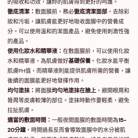
的吸收和功效，讓妳的肌膚得到更好的呵護。
徹底清潔：
敷面膜前，務必
徹底清潔面部
，去除彩
妝和污垢，讓肌膚能更好地吸收面膜中的營養成
分。可以使用溫和的潔面產品，避免使用刺激性強
的產品。
使用化妝水和精華液：
在敷面膜前，可以使用化妝
水和精華液，為肌膚做好
基礎保養
。化妝水能平衡
肌膚PH值，而精華液則能提供肌膚所需的營養，讓
後續的面膜能更好地發揮作用。
均勻塗抹：
將面膜
均勻地塗抹在臉上
，避開眼周和
脣周等皮膚較薄的部位。塗抹時動作要輕柔，避免
拉扯肌膚。
適當的敷面時間：
一般夜間面膜的敷面時間為
15-
20分鐘
，時間過長反而會導致面膜中的水分被肌