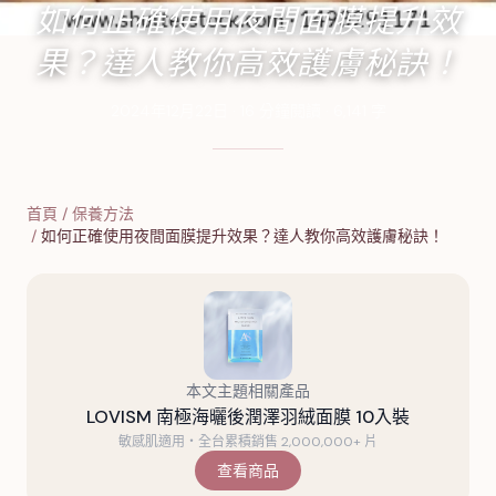
如何正確使用夜間面膜提升效
果？達人教你高效護膚秘訣！
2024年12月22日
·
16
分鐘閱讀
·
6,141
字
首頁
/
保養方法
/
如何正確使用夜間面膜提升效果？達人教你高效護膚秘訣！
本文主題相關產品
LOVISM 南極海曬後潤澤羽絨面膜 10入裝
敏感肌適用・全台累積銷售 2,000,000+ 片
查看商品