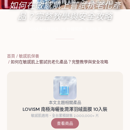
如何在敏感肌上嘗試抗老化產
品？完整教學與安全攻略
2024年12月19日
·
16
分鐘閱讀
·
6,239
字
首頁
/
敏感肌保養
/
如何在敏感肌上嘗試抗老化產品？完整教學與安全攻略
本文主題相關產品
LOVISM 南極海曬後潤澤羽絨面膜 10入裝
敏感肌適用・全台累積銷售 2,000,000+ 片
查看商品