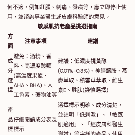
何不適，例如紅腫、刺痛、發癢等，應立即停止使
用，並諮詢專業醫生或皮膚科醫師的意見。
敏感肌抗老產品挑選指南
方
注意事項
建議
面
避免：酒精、香
成
建議：低濃度視黃醇
料、高濃度酸類
分
(0.01%-0.3%)、神經醯胺、燕
(高濃度果酸、
選
麥萃取、積雪草萃取、維生
AHA、BHA)、人
擇
素E、胜肽(謹慎選擇)
工色素、礦物油等
選擇標示明確、成分清楚，
產
並註明「低刺激」、「敏感
品
仔細閱讀成分表及
肌適用」、「經皮膚科醫生
標
標示
測試」等字樣的產品。使用