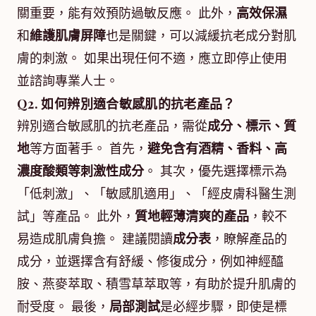
關重要，能有效預防過敏反應。 此外，
高效保濕
和
維護肌膚屏障
也是關鍵，可以減緩抗老成分對肌
膚的刺激。 如果出現任何不適，應立即停止使用
並諮詢專業人士。
Q2. 如何辨別適合敏感肌的抗老產品？
辨別適合敏感肌的抗老產品，需從
成分、標示、質
地
等方面著手。 首先，
避免含有酒精、香料、高
濃度酸類等刺激性成分
。 其次，優先選擇標示為
「低刺激」、「敏感肌適用」、「經皮膚科醫生測
試」等產品。 此外，
質地輕薄清爽的產品
，較不
易造成肌膚負擔。 建議閱讀
成分表
，瞭解產品的
成分，並選擇含有舒緩、修復成分，例如神經醯
胺、燕麥萃取、積雪草萃取等，有助於提升肌膚的
耐受度。 最後，
局部測試
是必經步驟，即使是標