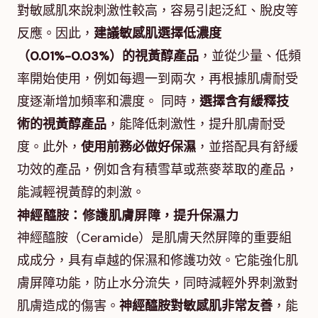
對敏感肌來說刺激性較高，容易引起泛紅、脫皮等
反應。因此，
建議敏感肌選擇低濃度
（0.01%-0.03%）的視黃醇產品
，並從少量、低頻
率開始使用，例如每週一到兩次，再根據肌膚耐受
度逐漸增加頻率和濃度。 同時，
選擇含有緩釋技
術的視黃醇產品
，能降低刺激性，提升肌膚耐受
度。此外，
使用前務必做好保濕
，並搭配具有舒緩
功效的產品，例如含有積雪草或燕麥萃取的產品，
能減輕視黃醇的刺激。
神經醯胺：修護肌膚屏障，提升保濕力
神經醯胺（Ceramide）是肌膚天然屏障的重要組
成成分，具有卓越的保濕和修護功效。它能強化肌
膚屏障功能，防止水分流失，同時減輕外界刺激對
肌膚造成的傷害。
神經醯胺對敏感肌非常友善
，能