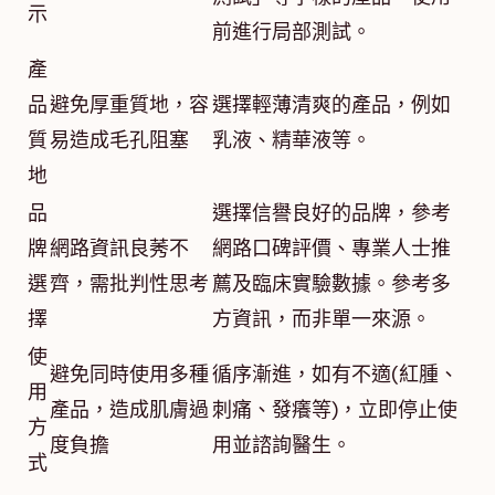
示
前進行局部測試。
產
品
避免厚重質地，容
選擇輕薄清爽的產品，例如
質
易造成毛孔阻塞
乳液、精華液等。
地
品
選擇信譽良好的品牌，參考
牌
網路資訊良莠不
網路口碑評價、專業人士推
選
齊，需批判性思考
薦及臨床實驗數據。參考多
擇
方資訊，而非單一來源。
使
避免同時使用多種
循序漸進，如有不適(紅腫、
用
產品，造成肌膚過
刺痛、發癢等)，立即停止使
方
度負擔
用並諮詢醫生。
式