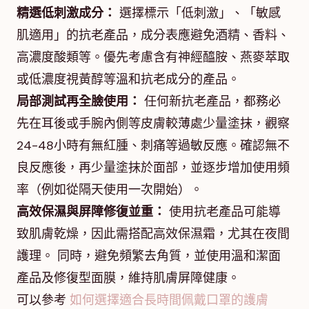
精選低刺激成分：
選擇標示「低刺激」、「敏感
肌適用」的抗老產品，成分表應避免酒精、香料、
高濃度酸類等。優先考慮含有神經醯胺、燕麥萃取
或低濃度視黃醇等溫和抗老成分的產品。
局部測試再全臉使用：
任何新抗老產品，都務必
先在耳後或手腕內側等皮膚較薄處少量塗抹，觀察
24-48小時有無紅腫、刺痛等過敏反應。確認無不
良反應後，再少量塗抹於面部，並逐步增加使用頻
率（例如從隔天使用一次開始）。
高效保濕與屏障修復並重：
使用抗老產品可能導
致肌膚乾燥，因此需搭配高效保濕霜，尤其在夜間
護理。 同時，避免頻繁去角質，並使用溫和潔面
產品及修復型面膜，維持肌膚屏障健康。
可以參考
如何選擇適合長時間佩戴口罩的護膚