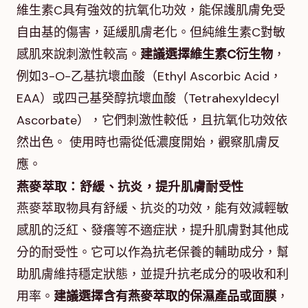
維生素C具有強效的抗氧化功效，能保護肌膚免受
自由基的傷害，延緩肌膚老化。但純維生素C對敏
感肌來說刺激性較高。
建議選擇維生素C衍生物
，
例如3-O-乙基抗壞血酸（Ethyl Ascorbic Acid，
EAA）或四己基癸醇抗壞血酸（Tetrahexyldecyl
Ascorbate），它們刺激性較低，且抗氧化功效依
然出色。 使用時也需從低濃度開始，觀察肌膚反
應。
燕麥萃取：舒緩、抗炎，提升肌膚耐受性
燕麥萃取物具有舒緩、抗炎的功效，能有效減輕敏
感肌的泛紅、發癢等不適症狀，提升肌膚對其他成
分的耐受性。它可以作為抗老保養的輔助成分，幫
助肌膚維持穩定狀態，並提升抗老成分的吸收和利
用率。
建議選擇含有燕麥萃取的保濕產品或面膜
，