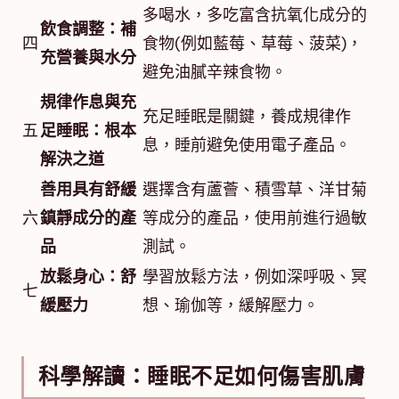
多喝水，多吃富含抗氧化成分的
飲食調整：補
四
食物(例如藍莓、草莓、菠菜)，
充營養與水分
避免油膩辛辣食物。
規律作息與充
充足睡眠是關鍵，養成規律作
五
足睡眠：根本
息，睡前避免使用電子產品。
解決之道
善用具有舒緩
選擇含有蘆薈、積雪草、洋甘菊
六
鎮靜成分的產
等成分的產品，使用前進行過敏
品
測試。
放鬆身心：舒
學習放鬆方法，例如深呼吸、冥
七
緩壓力
想、瑜伽等，緩解壓力。
科學解讀：睡眠不足如何傷害肌膚