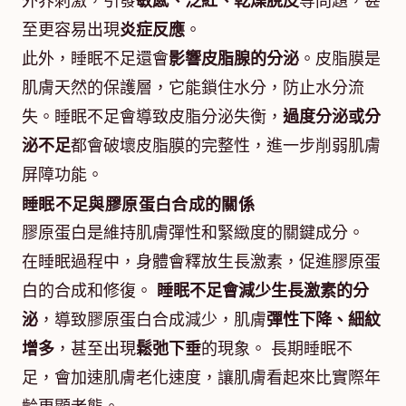
外界刺激，引發
敏感、泛紅、乾燥脫皮
等問題，甚
至更容易出現
炎症反應
。
此外，睡眠不足還會
影響皮脂腺的分泌
。皮脂膜是
肌膚天然的保護層，它能鎖住水分，防止水分流
失。睡眠不足會導致皮脂分泌失衡，
過度分泌或分
泌不足
都會破壞皮脂膜的完整性，進一步削弱肌膚
屏障功能。
睡眠不足與膠原蛋白合成的關係
膠原蛋白是維持肌膚彈性和緊緻度的關鍵成分。
在睡眠過程中，身體會釋放生長激素，促進膠原蛋
白的合成和修復。
睡眠不足會減少生長激素的分
泌
，導致膠原蛋白合成減少，肌膚
彈性下降、細紋
增多
，甚至出現
鬆弛下垂
的現象。 長期睡眠不
足，會加速肌膚老化速度，讓肌膚看起來比實際年