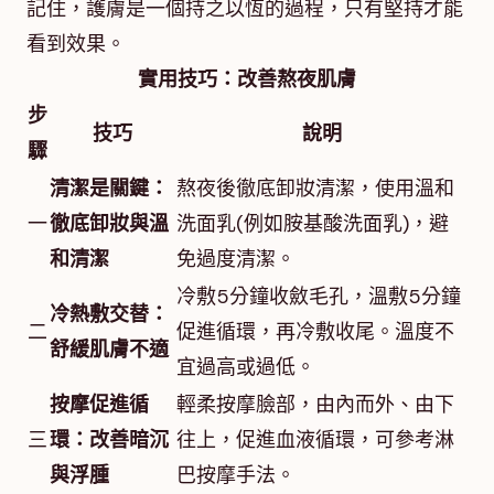
記住，護膚是一個持之以恆的過程，只有堅持才能
看到效果。
實用技巧：改善熬夜肌膚
步
技巧
說明
驟
清潔是關鍵：
熬夜後徹底卸妝清潔，使用溫和
一
徹底卸妝與溫
洗面乳(例如胺基酸洗面乳)，避
和清潔
免過度清潔。
冷敷5分鐘收斂毛孔，溫敷5分鐘
冷熱敷交替：
二
促進循環，再冷敷收尾。溫度不
舒緩肌膚不適
宜過高或過低。
按摩促進循
輕柔按摩臉部，由內而外、由下
三
環：改善暗沉
往上，促進血液循環，可參考淋
與浮腫
巴按摩手法。