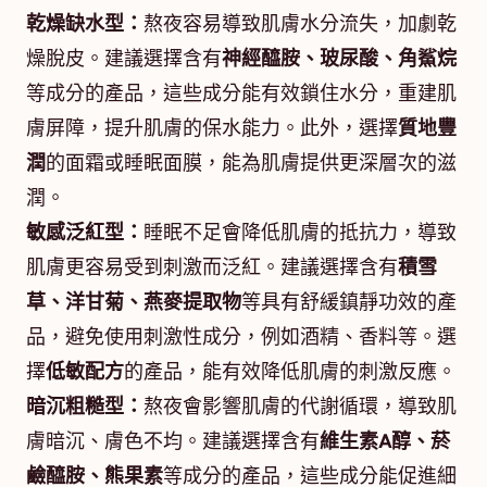
乾燥缺水型：
熬夜容易導致肌膚水分流失，加劇乾
燥脫皮。建議選擇含有
神經醯胺、玻尿酸、角鯊烷
等成分的產品，這些成分能有效鎖住水分，重建肌
膚屏障，提升肌膚的保水能力。此外，選擇
質地豐
潤
的面霜或睡眠面膜，能為肌膚提供更深層次的滋
潤。
敏感泛紅型：
睡眠不足會降低肌膚的抵抗力，導致
肌膚更容易受到刺激而泛紅。建議選擇含有
積雪
草、洋甘菊、燕麥提取物
等具有舒緩鎮靜功效的產
品，避免使用刺激性成分，例如酒精、香料等。選
擇
低敏配方
的產品，能有效降低肌膚的刺激反應。
暗沉粗糙型：
熬夜會影響肌膚的代謝循環，導致肌
膚暗沉、膚色不均。建議選擇含有
維生素A醇、菸
鹼醯胺、熊果素
等成分的產品，這些成分能促進細