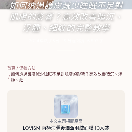
如何透過護膚減少睡眠不足對
肌膚的影響？高效改善暗沉、
浮腫、細紋的完整教學
2024年12月18日
·
18
分鐘閱讀
·
6,897
字
首頁
/
保養方法
如何透過護膚減少睡眠不足對肌膚的影響？高效改善暗沉、浮
/
腫、細…
本文主題相關產品
LOVISM 南極海曬後潤澤羽絨面膜 10入裝