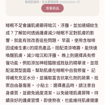
敏感肌適用・全台累積銷售 2,000,000+ 片
查看商品
睡眠不足會讓肌膚顯得暗沉、浮腫，並加速細紋生
成？了解如何透過護膚減少睡眠不足對肌膚的影
響，就能有效改善這些問題。 早晨，使用含咖啡
因或維生素C的提亮產品，搭配清涼噴霧，能快速
喚醒肌膚，減少暗沉和浮腫。 晚上則選擇具有修
復功能，例如添加神經醯胺或胜肽的精華液，並搭
配滋潤型面霜，幫助肌膚在睡眠中自我修復。 記
得補充充足水分，並攝取富含抗氧化劑的蔬果，抵
禦自由基傷害。 小貼士：選擇產品時，請注意自
身膚質，並避免過度清潔，以免破壞肌膚屏障。持
續良好的護膚習慣，即使熬夜，也能維持肌膚健康