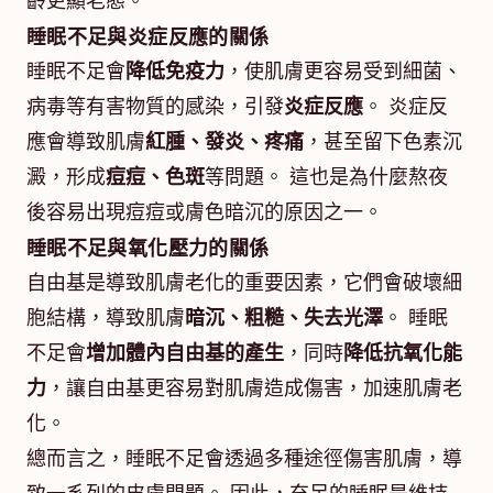
齡更顯老態。
睡眠不足與炎症反應的關係
睡眠不足會
降低免疫力
，使肌膚更容易受到細菌、
病毒等有害物質的感染，引發
炎症反應
。 炎症反
應會導致肌膚
紅腫、發炎、疼痛
，甚至留下色素沉
澱，形成
痘痘、色斑
等問題。 這也是為什麼熬夜
後容易出現痘痘或膚色暗沉的原因之一。
睡眠不足與氧化壓力的關係
自由基是導致肌膚老化的重要因素，它們會破壞細
胞結構，導致肌膚
暗沉、粗糙、失去光澤
。 睡眠
不足會
增加體內自由基的產生
，同時
降低抗氧化能
力
，讓自由基更容易對肌膚造成傷害，加速肌膚老
化。
總而言之，睡眠不足會透過多種途徑傷害肌膚，導