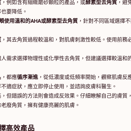
質
，例如含有細緻磨砂顆粒的產品，或
酵素型去角質
，避
率也要降低。
兩頰使用溫和的AHA或酵素型去角質
，針對不同區域選擇不
質
，其去角質過程較溫和，對肌膚刺激性較低。使用前務
個人需求選擇物理性或化學性去角質，但建議選擇較溫和
品，都應
循序漸進
，從低濃度或低頻率開始，觀察肌膚反
等不適症狀，應立即停止使用，並諮詢皮膚科醫生。
亮，但錯誤的方法則會造成反效果。仔細瞭解自己的膚質
除老廢角質，擁有健康亮麗的肌膚。
選擇高效產品