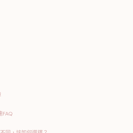
障
FAQ
麼不同，該如何選擇？