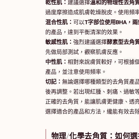
乾性肌：
建議選擇
溫和的物理性去角
過度摩擦造成肌膚乾燥脫皮。使用頻
混合性肌：
可以
T字部位使用BHA，
的產品，達到平衡清潔的效果。
敏感性肌：
強烈建議選擇
酵素型去角
先做局部測試，觀察肌膚反應。
中性肌：
相對來說膚質較好，可根據
產品，並注意使用頻率。
切記：
無論選擇哪種類型的去角質產
後再調整。若出現紅腫、刺痛、過敏
正確的去角質，能讓肌膚更健康、透
選擇適合的產品和方法，纔能有效去
物理/化學去角質：如何