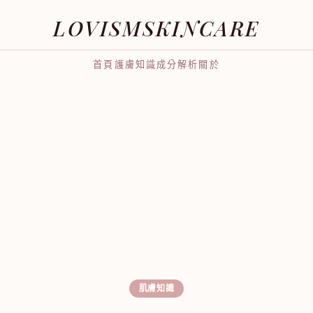
LOVISMSKINCARE
首頁
護膚知識
成分解析
關於
肌膚知識