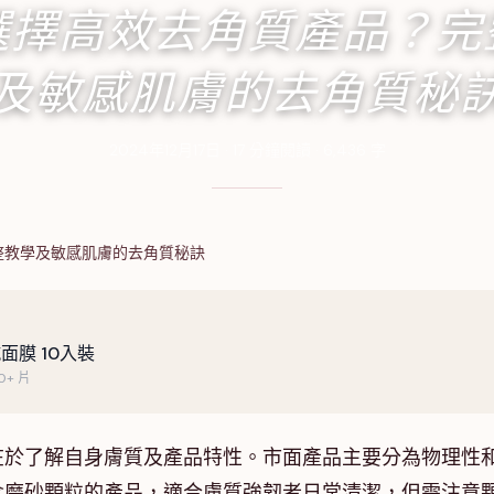
選擇高效去角質產品？完
及敏感肌膚的去角質秘
2024年12月17日
·
17
分鐘閱讀
·
6,436
字
整教學及敏感肌膚的去角質秘訣
面膜 10入裝
+ 片
在於了解自身膚質及產品特性。市面產品主要分為物理性
含磨砂顆粒的產品，適合膚質強韌者日常清潔，但需注意