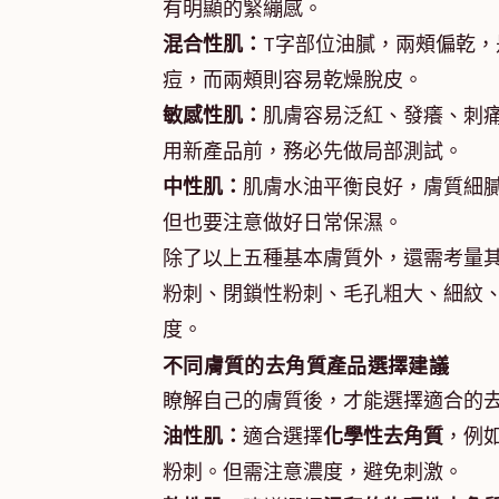
有明顯的緊繃感。
混合性肌：
T字部位油膩，兩頰偏乾，
痘，而兩頰則容易乾燥脫皮。
敏感性肌：
肌膚容易泛紅、發癢、刺
用新產品前，務必先做局部測試。
中性肌：
肌膚水油平衡良好，膚質細
但也要注意做好日常保濕。
除了以上五種基本膚質外，還需考量
粉刺、閉鎖性粉刺、毛孔粗大、細紋、
度。
不同膚質的去角質產品選擇建議
瞭解自己的膚質後，才能選擇適合的
油性肌：
適合選擇
化學性去角質
，例如
粉刺。但需注意濃度，避免刺激。