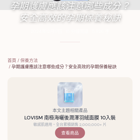
孕期護膚應該注意哪些成分？
安全高效的孕期保養秘訣
2024年12月17日
·
15
分鐘閱讀
·
5,926
字
首頁
/
保養方法
/
孕期護膚應該注意哪些成分？安全高效的孕期保養秘訣
本文主題相關產品
LOVISM 南極海曬後潤澤羽絨面膜 10入裝
敏感肌適用・全台累積銷售 2,000,000+ 片
查看商品