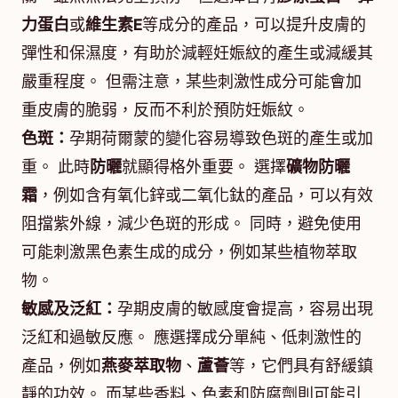
力蛋白
或
維生素E
等成分的產品，可以提升皮膚的
彈性和保濕度，有助於減輕妊娠紋的產生或減緩其
嚴重程度。 但需注意，某些刺激性成分可能會加
重皮膚的脆弱，反而不利於預防妊娠紋。
色斑：
孕期荷爾蒙的變化容易導致色斑的產生或加
重。 此時
防曬
就顯得格外重要。 選擇
礦物防曬
霜
，例如含有氧化鋅或二氧化鈦的產品，可以有效
阻擋紫外線，減少色斑的形成。 同時，避免使用
可能刺激黑色素生成的成分，例如某些植物萃取
物。
敏感及泛紅：
孕期皮膚的敏感度會提高，容易出現
泛紅和過敏反應。 應選擇成分單純、低刺激性的
產品，例如
燕麥萃取物
、
蘆薈
等，它們具有舒緩鎮
靜的功效。 而某些香料、色素和防腐劑則可能引