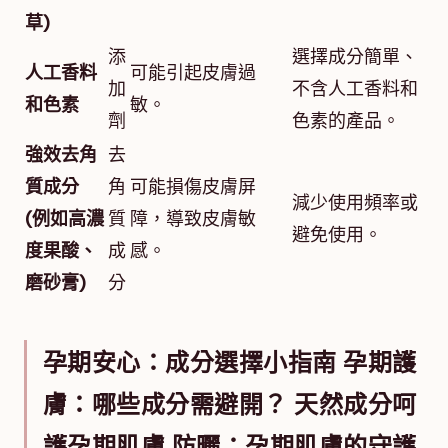
草)
添
選擇成分簡單、
人工香料
可能引起皮膚過
加
不含人工香料和
和色素
敏。
劑
色素的產品。
強效去角
去
質成分
角
可能損傷皮膚屏
減少使用頻率或
(例如高濃
質
障，導致皮膚敏
避免使用。
度果酸、
成
感。
磨砂膏)
分
孕期安心：成分選擇小指南 孕期護
膚：哪些成分需避開？ 天然成分呵
護孕期肌膚 防曬：孕期肌膚的守護