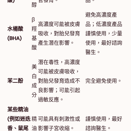
酸)
官發育。
品。
醇
避免高濃度產
β
高濃度可能被皮膚
品；低濃度產品
水楊酸
羥
吸收，對胎兒發育
謹慎使用，少量
(BHA)
基
產生潛在影響。
使用，最好諮詢
酸
醫生。
潛在毒性，高濃度
美
可能被皮膚吸收，
白
苯二酚
對胎兒發育造成不
完全避免使用。
成
良影響；可能引起
分
過敏反應。
某些精油
(例如迷迭
精
可能具有刺激性或
謹慎使用，最好
香、鼠尾
油
影響子宮收縮。
諮詢醫生。