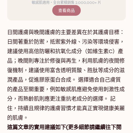
敏感肌適用・全台累積銷售 2,000,000+ 片
查看商品
日間護膚與晚間護膚的主要差異在於其護膚目標：
日間著重於防禦，抵禦紫外線、污染等環境侵害，
建議使用高倍防曬和抗氧化成分（如維生素C）產
品；晚間則專注於修復與再生，利用肌膚的夜間修
復機制，建議使用富含透明質酸、胜肽等成分的滋
潤產品，促進膠原蛋白合成。 選擇適合自己膚質
的產品至關重要，例如敏感肌應避免使用刺激性成
分，而熟齡肌則應更注重抗老成分的選擇。 記
住，持續且規律的護膚習慣才能真正實現健康美麗
的肌膚。
這篇文章的實用建議如下(更多細節請繼續往下閱