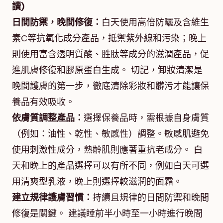
讀)
日間防禦，晚間修復：
白天使用高倍防曬及含維生
素C等抗氧化成分產品，抵禦紫外線和污染；晚上
則使用富含透明質酸、胜肽等成分的滋潤產品，促
進肌膚修復和膠原蛋白生成。 切記，卸妝清潔是
晚間護膚的第一步，徹底清除彩妝和髒污才能讓保
養品有效吸收。
依膚質調整產品：
選擇保養品時，需根據自身膚質
（例如：油性、乾性、敏感性）調整。敏感肌避免
使用刺激性成分，熟齡肌則應著重抗老成分。 白
天和晚上的產品選擇可以有所不同，例如白天可選
用清爽型乳液，晚上則選擇較滋潤的面霜。
建立規律護膚習慣：
持續且規律的日間防禦和晚間
修復是關鍵。 建議睡前半小時至一小時進行晚間