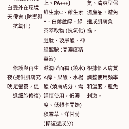
上、PA+++)
氣、清爽型保
白
受外在環境
維生素C、維生素
濕產品，避免
天
侵害 (防禦與
E、白藜蘆醇、綠
造成肌膚負
抗氧化)
茶萃取物 (抗氧化)
擔。
胜肽、玻尿酸、神
經醯胺 (高濃度精
華液)
修護與再生
滋潤型面霜 (鎖水)
根據個人膚質
夜
(提供肌膚充
A醇、果酸、水楊
調整使用頻率
晚
足營養，促
酸 (煥膚成分，需
和濃度，避免
進細胞修復)
謹慎使用，低濃
刺激。
度、低頻率開始)
積雪草、洋甘菊
(修復型成分)