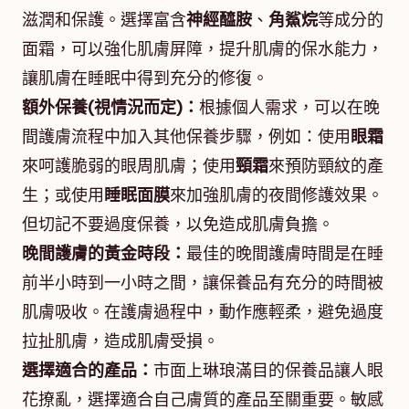
滋潤和保護。選擇富含
神經醯胺
、
角鯊烷
等成分的
面霜，可以強化肌膚屏障，提升肌膚的保水能力，
讓肌膚在睡眠中得到充分的修復。
額外保養(視情況而定)：
根據個人需求，可以在晚
間護膚流程中加入其他保養步驟，例如：使用
眼霜
來呵護脆弱的眼周肌膚；使用
頸霜
來預防頸紋的產
生；或使用
睡眠面膜
來加強肌膚的夜間修護效果。
但切記不要過度保養，以免造成肌膚負擔。
晚間護膚的黃金時段：
最佳的晚間護膚時間是在睡
前半小時到一小時之間，讓保養品有充分的時間被
肌膚吸收。在護膚過程中，動作應輕柔，避免過度
拉扯肌膚，造成肌膚受損。
選擇適合的產品：
市面上琳琅滿目的保養品讓人眼
花撩亂，選擇適合自己膚質的產品至關重要。敏感