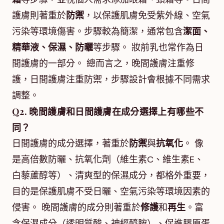
護膚則著重於
防禦
，以保護肌膚免受紫外線、空氣
污染等環境傷害。步驟較為簡潔，通常包含
潔面、
精華液、保濕、防曬
等步驟。 妝前乳也常作為日
間護膚的一部分。 總而言之，晚間護膚注重修
護，日間護膚注重防禦，步驟設計會根據不同需求
調整。
Q2. 晚間護膚和日間護膚在成分選擇上有哪些不
同？
日間護膚的成分選擇，著重於
防禦
與
抗氧化
。 像
是高倍數防曬、抗氧化劑（維生素C、維生素E、
白藜蘆醇等）、清爽型的保濕成分，都格外重要，
目的是保護肌膚不受日曬、空氣污染等環境因素的
侵害。 晚間護膚的成分則著重於
修護
和
再生
。富
含保濕成分（透明質酸、神經醯胺）、促進膠原蛋