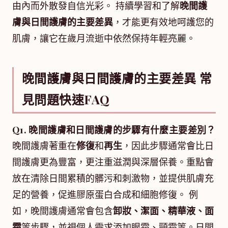
由內而外散發自信光彩。 持續學習和了解
晚間護
膚與日間護膚的主要差異
，才能更有效地呵護您的
肌膚，讓它在歲月流逝中依然保持年輕亮麗。
晚間護膚與日間護膚的主要差異 常
見問題快速FAQ
Q1. 晚間護膚和日間護膚的步驟有什麼主要差別？
晚間護膚著重在
修復
和
再生
，因此步驟通常會比日
間護膚更為豐富，更注重滋潤與深層保養。重點會
放在清除日間累積的髒污和刺激物，並提供肌膚充
足的營養，促進膠原蛋白合成和細胞修復。 例
如，晚間護膚通常會包含
卸妝、潔面、精華液、面
霜
等步驟，並視個人需求添加眼霜、頸霜等。日間