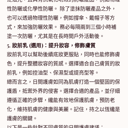
性防曬或化學性防曬。 除了塗抹防曬產品之外，
也可以透過物理性防曬，例如撐傘、戴帽子等方
式，來加強防曬效果。 務必每隔兩到三個小時補
塗一次防曬，尤其是在長時間戶外活動後。
5. 妝前乳 (選用)：提升妝容，修飾膚質
妝前乳可以幫助後續底妝更服貼，同時也能修飾膚
色，提升整體妝容的質感。選擇適合自己膚質的妝
前乳，例如控油型、保濕型或提亮型等。
總而言之，日間護膚如同為肌膚打造一個堅固的保
護盾，抵禦外界的侵害。選擇合適的產品，並仔細
遵循正確的步驟，纔能有效地保護肌膚，預防老
化，維持肌膚的健康與美麗。記住，持之以恆纔是
護膚的關鍵。
以下是一些針對不同膚質的日間護膚建議：