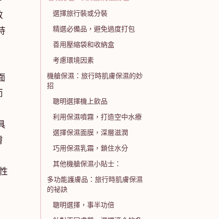
選擇旅行裝或分裝
效
精選必備品，避免過度打包
持
善用壓縮袋和收納盒
考慮環境因素
機艙保濕：旅行時肌膚保濕的妙
面
招
而
聰明選擇機上飲品
利用保濕噴霧，打造空中水療
具
選擇保濕面膜，深層滋潤
膚
巧用保濕乳霜，鎖住水分
其他機艙保濕小貼士：
性
多功能護膚品：旅行時肌膚保濕
。
的祕訣
聰明選擇，事半功倍