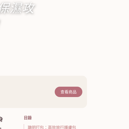
保濕攻
！
查看商品
目錄
身
聰明打包：高效旅行護膚包
，