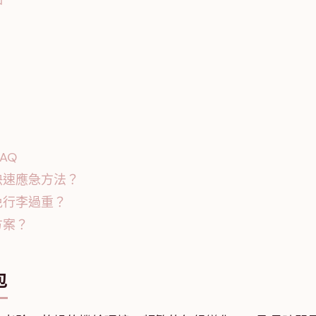
AQ
快速應急方法？
免行李過重？
方案？
包