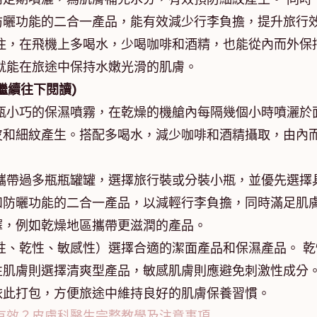
防曬功能的二合一產品，能有效減少行李負擔，提升旅行
住，在飛機上多喝水，少喝咖啡和酒精，也能從內而外保
就能在旅途中保持水嫩光滑的肌膚。
繼續往下閱讀)
瓶小巧的保濕噴霧，在乾燥的機艙內每隔幾個小時噴灑於
皮和細紋產生。搭配多喝水，減少咖啡和酒精攝取，由內
攜帶過多瓶瓶罐罐，選擇旅行裝或分裝小瓶，並優先選擇
和防曬功能的二合一產品，以減輕行李負擔，同時滿足肌
擇，例如乾燥地區攜帶更滋潤的產品。
性、乾性、敏感性）選擇合適的潔面產品和保濕產品。 乾
性肌膚則選擇清爽型產品，敏感肌膚則應避免刺激性成分
依此打包，方便旅途中維持良好的肌膚保養習慣。
有效？皮膚科醫生完整教學及注意事項