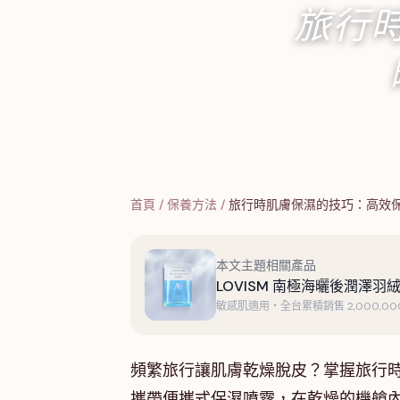
旅行
首頁
/
保養方法
/
旅行時肌膚保濕的技巧：高效
本文主題相關產品
LOVISM 南極海曬後潤澤羽絨
敏感肌適用・全台累積銷售 2,000,000
頻繁旅行讓肌膚乾燥脫皮？掌握旅行時
攜帶便攜式保濕噴霧，在乾燥的機艙內