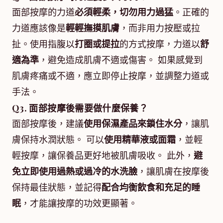
面部按摩的力道
必須輕柔，切勿用力過猛
。正確的
力道應該像是
輕輕撫摸肌膚
，而非用力按壓或拉
扯。使用指腹以
打圈或提拉
的方式按摩，力道以
舒
適為準
，避免造成肌膚不適或傷害。 如果感覺到
肌膚疼痛或不適，應立即停止按摩，並調整力道或
手法。
Q3. 面部按摩後需要做什麼保養？
面部按摩後，建議
使用保濕產品來鎖住水分
，讓肌
膚保持水潤狀態。 可以
使用精華液或面霜
，並輕
輕按摩，讓保養品更好地被肌膚吸收。 此外，
避
免立即使用過熱或過冷的水洗臉
，讓肌膚在按摩後
保持最佳狀態，並記得
配合均衡飲食和充足的睡
眠
，才能讓按摩的功效更顯著。