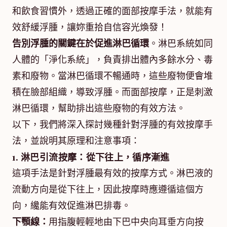
和飲食習慣外，透過正確的面部按摩手法，就能有
效舒緩浮腫，讓妳重拾自信容光煥發！
告別浮腫的關鍵在於促進淋巴循環
。淋巴系統如同
人體的「淨化系統」，負責排出體內多餘水分、毒
素和廢物。當淋巴循環不暢通時，這些廢物便會堆
積在臉部組織，導致浮腫。而面部按摩，正是刺激
淋巴循環，幫助排出這些廢物的有效方法。
以下，我們將深入探討幾種針對浮腫的有效按摩手
法，並說明其原理和注意事項：
1. 淋巴引流按摩：從下往上，循序漸進
這項手法是針對浮腫最有效的按摩方式。淋巴液的
流動方向是從下往上，因此按摩時應遵循這個方
向，纔能有效促進淋巴排毒。
下顎線：
用指腹輕輕地由下巴中央向耳垂方向按