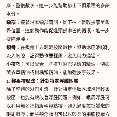
摩，重複數次。這一步能幫助排出下顎累積的多餘
水分。
頸部：
接著沿著頸部兩側，從下往上輕輕按摩至鎖
骨位置。這個動作能促進頸部淋巴的循環，進一步
排除浮腫。
鎖骨：
在鎖骨上方輕輕按壓數秒，幫助淋巴液順利
流入胸腔。記得動作要輕柔，避免用力過猛。
小技巧：
可以配合一些提升淋巴循環的精油，例如
薰衣草精油或柑橘類精油，能加強按摩效果。
2. 輕柔按壓法：針對特定浮腫區域
除了整體的淋巴引流，針對特定浮腫區域進行輕柔
按壓，也能有效改善浮腫問題。例如，眼周浮腫可
以利用無名指指腹輕輕點按，避免過度拉扯嬌嫩的
眼周肌膚；而臉頰浮腫則可以以輕柔的指腹按壓方