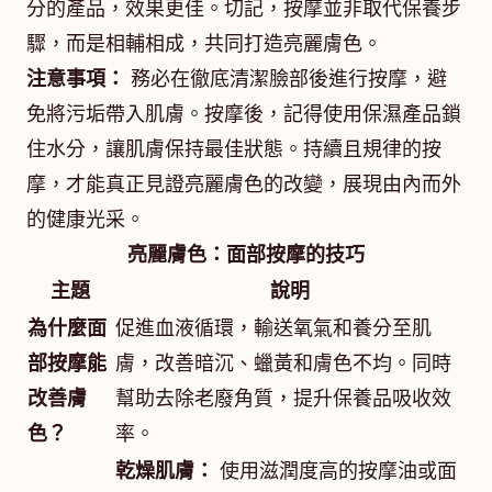
分的產品，效果更佳。切記，按摩並非取代保養步
驟，而是相輔相成，共同打造亮麗膚色。
注意事項：
務必在徹底清潔臉部後進行按摩，避
免將污垢帶入肌膚。按摩後，記得使用保濕產品鎖
住水分，讓肌膚保持最佳狀態。持續且規律的按
摩，才能真正見證亮麗膚色的改變，展現由內而外
的健康光采。
亮麗膚色：面部按摩的技巧
主題
說明
為什麼面
促進血液循環，輸送氧氣和養分至肌
部按摩能
膚，改善暗沉、蠟黃和膚色不均。同時
改善膚
幫助去除老廢角質，提升保養品吸收效
色？
率。
乾燥肌膚：
使用滋潤度高的按摩油或面