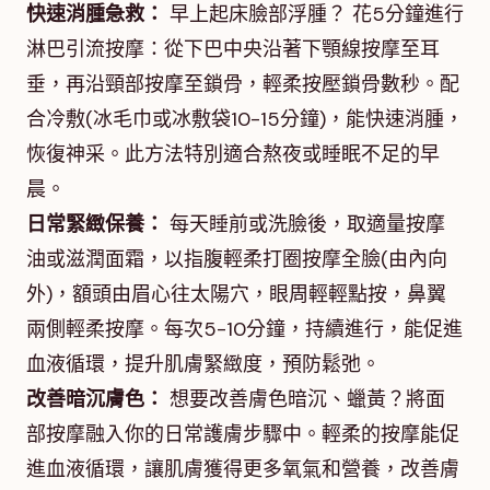
快速消腫急救：
早上起床臉部浮腫？ 花5分鐘進行
淋巴引流按摩：從下巴中央沿著下顎線按摩至耳
垂，再沿頸部按摩至鎖骨，輕柔按壓鎖骨數秒。配
合冷敷(冰毛巾或冰敷袋10-15分鐘)，能快速消腫，
恢復神采。此方法特別適合熬夜或睡眠不足的早
晨。
日常緊緻保養：
每天睡前或洗臉後，取適量按摩
油或滋潤面霜，以指腹輕柔打圈按摩全臉(由內向
外)，額頭由眉心往太陽穴，眼周輕輕點按，鼻翼
兩側輕柔按摩。每次5-10分鐘，持續進行，能促進
血液循環，提升肌膚緊緻度，預防鬆弛。
改善暗沉膚色：
想要改善膚色暗沉、蠟黃？將面
部按摩融入你的日常護膚步驟中。輕柔的按摩能促
進血液循環，讓肌膚獲得更多氧氣和營養，改善膚