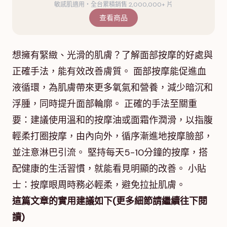
敏感肌適用・全台累積銷售 2,000,000+ 片
查看商品
想擁有緊緻、光滑的肌膚？了解面部按摩的好處與
正確手法，能有效改善膚質。 面部按摩能促進血
液循環，為肌膚帶來更多氧氣和營養，減少暗沉和
浮腫，同時提升面部輪廓。 正確的手法至關重
要：建議使用溫和的按摩油或面霜作潤滑，以指腹
輕柔打圈按摩，由內向外，循序漸進地按摩臉部，
並注意淋巴引流。 堅持每天5-10分鐘的按摩，搭
配健康的生活習慣，就能看見明顯的改善。 小貼
士：按摩眼周時務必輕柔，避免拉扯肌膚。
這篇文章的實用建議如下(更多細節請繼續往下閱
讀)