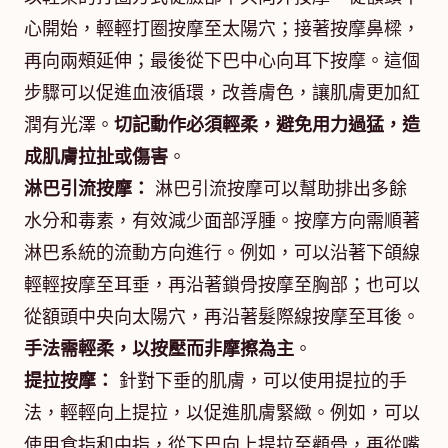
心開始，輕輕打圈按摩至太陽穴；接著按摩鼻樑，
再向兩頰延伸；最後從下巴中心向耳下按摩。這個
步驟可以促進血液循環，改善膚色，讓肌膚更加紅
潤有光澤。
切記動作必須輕柔，避免用力過猛，造
成肌膚拉扯或傷害
。
淋巴引流按摩：
淋巴引流按摩可以幫助排出多餘
水分和毒素，有效減少面部浮腫。按摩方向需順著
淋巴系統的流動方向進行。例如，可以沿著下頜線
輕輕按摩至耳垂，再沿著鎖骨按摩至胸部；也可以
從額頭中央向太陽穴，再沿著髮際線按摩至耳後。
手法需輕柔，以按壓而非摩擦為主
。
提拉按摩：
針對下垂的肌膚，可以使用提拉的手
法，輕輕向上提拉，以促進肌膚緊緻。例如，可以
使用食指和中指，從下巴向上提拉至顴骨，再從嘴