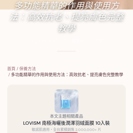
多功能精華的作用與使用方
法：高效抗老、提亮膚色完整
教學
2024年12月11日
·
17
分鐘閱讀
·
6,507
字
首頁
/
保養方法
/
多功能精華的作用與使用方法：高效抗老、提亮膚色完整教學
本文主題相關產品
LOVISM 南極海曬後潤澤羽絨面膜 10入裝
敏感肌適用・全台累積銷售 2,000,000+ 片