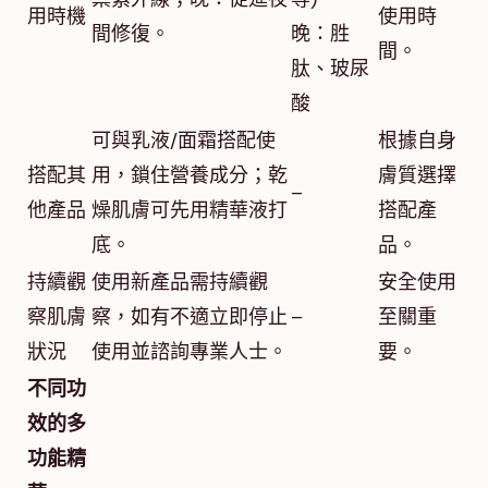
用時機
使用時
間修復。
晚：胜
間。
肽、玻尿
酸
可與乳液/面霜搭配使
根據自身
搭配其
用，鎖住營養成分；乾
膚質選擇
–
他產品
燥肌膚可先用精華液打
搭配產
底。
品。
持續觀
使用新產品需持續觀
安全使用
察肌膚
察，如有不適立即停止
–
至關重
狀況
使用並諮詢專業人士。
要。
不同功
效的多
功能精