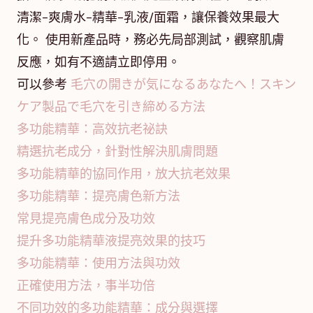
清潔-爽膚水-精華-乳液/面霜，讓保養效果最大
化。 使用新產品時，務必先局部測試，觀察肌膚
反應，如有不適請立即停用。
可以參考
毛穴の開きが気になるあなたへ！スキン
ケア製品で毛穴を引き締める方法
多功能精華：高效抗老祕訣
精選抗老成分，針對性解決肌膚問題
多功能精華的協同作用，放大抗老效果
多功能精華：提亮膚色新方法
常見提亮膚色成分及功效
提升多功能精華液提亮效果的技巧
多功能精華：使用方法與功效
正確使用方法，事半功倍
不同功效的多功能精華：成分與選擇