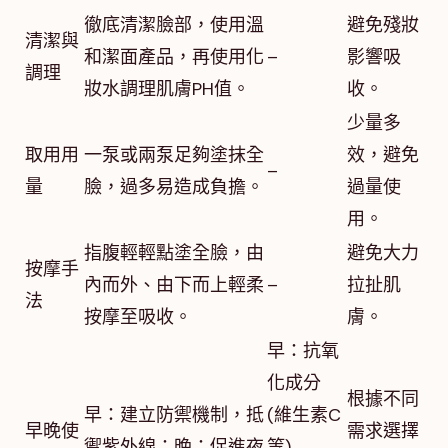
徹底清潔臉部，使用溫
避免殘妝
清潔與
和潔面產品，再使用化
–
影響吸
調理
妝水調理肌膚PH值。
收。
少量多
取用用
一泵或兩泵足夠塗抹全
效，避免
–
量
臉，過多易造成負擔。
過量使
用。
指腹輕輕點塗全臉，由
避免大力
按摩手
內而外、由下而上輕柔
–
拉扯肌
法
按摩至吸收。
膚。
早：抗氧
化成分
根據不同
早：建立防禦機制，抵
(維生素C
早晚使
需求選擇
禦紫外線；晚：促進夜
等)