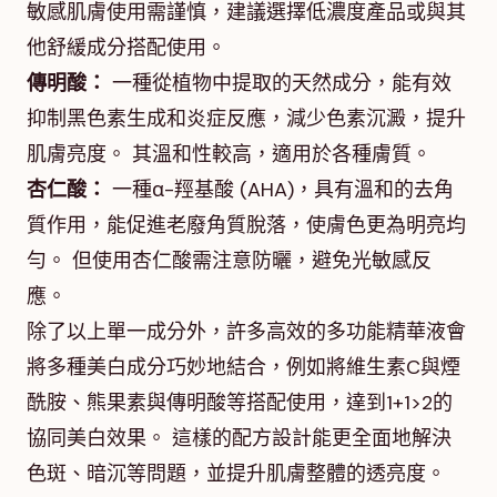
敏感肌膚使用需謹慎，建議選擇低濃度產品或與其
他舒緩成分搭配使用。
傳明酸：
一種從植物中提取的天然成分，能有效
抑制黑色素生成和炎症反應，減少色素沉澱，提升
肌膚亮度。 其溫和性較高，適用於各種膚質。
杏仁酸：
一種α-羥基酸 (AHA)，具有溫和的去角
質作用，能促進老廢角質脫落，使膚色更為明亮均
勻。 但使用杏仁酸需注意防曬，避免光敏感反
應。
除了以上單一成分外，許多高效的多功能精華液會
將多種美白成分巧妙地結合，例如將維生素C與煙
酰胺、熊果素與傳明酸等搭配使用，達到1+1>2的
協同美白效果。 這樣的配方設計能更全面地解決
色斑、暗沉等問題，並提升肌膚整體的透亮度。