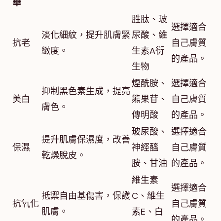
華
胜肽、玻
選擇適合
淡化細紋，提升肌膚緊
尿酸、維
抗老
自己膚質
緻度。
生素A衍
的產品。
生物
煙酰胺、
選擇適合
抑制黑色素生成，提亮
美白
熊果苷、
自己膚質
膚色。
傳明酸
的產品。
玻尿酸、
選擇適合
提升肌膚保濕度，改善
保濕
神經醯
自己膚質
乾燥脫皮。
胺、甘油
的產品。
維生素
選擇適合
抵禦自由基傷害，保護
C、維生
抗氧化
自己膚質
肌膚。
素E、白
的產品。