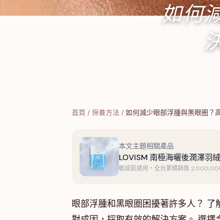
如何
首頁
/
保養方法
/
如何減少眼部浮腫與黑眼圈？
本文主題相關產品
LOVISM 南極海曬後潤澤羽絨
敏感肌適用・全台累積銷售 2,000,000
眼部浮腫和黑眼圈困擾著許多人？ 了
對成因，採取有效的解決方案。 選擇