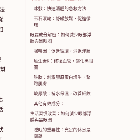
冰敷：快速消腫的急救方法
法
玉石滾輪：舒緩放鬆，促進循
從
環
如
眼霜成分解密：如何減少眼部浮
腫與黑眼圈
咖啡因：促進循環，消退浮腫
使
維生素K：修復血管，淡化黑眼
圈
，幫
胜肽：刺激膠原蛋白增生，緊
消
緻肌膚
玻尿酸：補水保濕，改善細紋
化
其他有效成分：
活
生活習慣改善：如何減少眼部浮
腫與黑眼圈
狀
睡眠的重要性：充足的休息是
關鍵
更