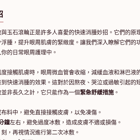
招
敷與玉石滾輪正是許多人喜愛的快速消腫妙招。它們的原
少浮腫，提升眼周肌膚的緊緻度。讓我們深入瞭解它們的
入你的日常眼周護理中。
溫度接觸肌膚時，眼周微血管會收縮，減緩血液和淋巴液
達到快速消腫的效果。這對於因熬夜、哭泣或過敏引起的
敷並非長久之計，它只能作為一個
緊急舒緩措施
。
或布料中，避免直接接觸皮膚，以免凍傷。
5分鐘
左右，避免過度冰敷，造成皮膚不適或損傷。
片刻，再視情況進行第二次冰敷。