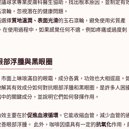
建議尋求專業皮膚科醫生協助，找出根本原因，並制定有
石滾輪，忽視潛在的健康問題。
議選擇
質地溫潤、表面光滑
的玉石滾輪，避免使用劣質產
，在使用過程中，如果感覺任何不適，例如疼痛或過度刺
眼部浮腫與黑眼圈
。市面上琳琅滿目的眼霜，成分各異，功效也大相逕庭。
瞭解其有效成分如何對抗眼部浮腫和黑眼圈，是許多人困
霜中的關鍵成分，並說明它們如何發揮作用。
功效主要在於
促進血液循環
。它能收縮血管，減少血管的
善眼部浮腫。 此外，咖啡因還具有一定的
抗氧化
作用，