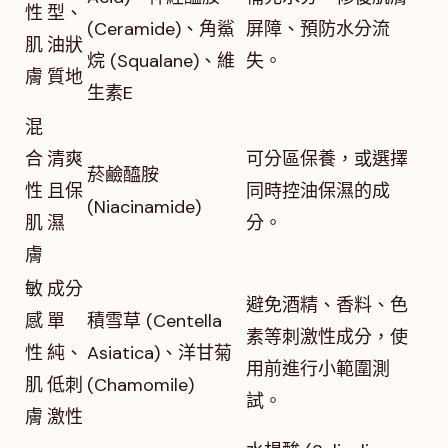
性
型、
(Ceramide)、角鯊
屏障、預防水分流
肌
油狀
烷 (Squalane)、維
失。
膚
質地
生素E
混
合
清爽
可分區保養，或選擇
菸鹼醯胺
性
且保
同時控油保濕的成
(Niacinamide)
肌
濕
分。
膚
敏
成分
避免酒精、香料、色
感
單
積雪草 (Centella
素等刺激性成分，使
性
純、
Asiatica)、洋甘菊
用前進行小範圍測
肌
低刺
(Chamomile)
試。
膚
激性