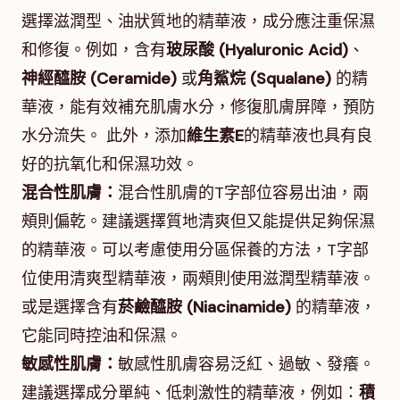
選擇滋潤型、油狀質地的精華液，成分應注重保濕
和修復。例如，含有
玻尿酸 (Hyaluronic Acid)
、
神經醯胺 (Ceramide)
或
角鯊烷 (Squalane)
的精
華液，能有效補充肌膚水分，修復肌膚屏障，預防
水分流失。 此外，添加
維生素E
的精華液也具有良
好的抗氧化和保濕功效。
混合性肌膚：
混合性肌膚的T字部位容易出油，兩
頰則偏乾。建議選擇質地清爽但又能提供足夠保濕
的精華液。可以考慮使用分區保養的方法，T字部
位使用清爽型精華液，兩頰則使用滋潤型精華液。
或是選擇含有
菸鹼醯胺 (Niacinamide)
的精華液，
它能同時控油和保濕。
敏感性肌膚：
敏感性肌膚容易泛紅、過敏、發癢。
建議選擇成分單純、低刺激性的精華液，例如：
積