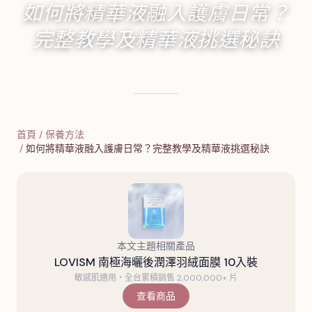
如何將精華液融入護膚日常？
完整教學及精華液挑選秘訣
2024年12月7日
·
16
分鐘閱讀
·
6,165
字
首頁
/
保養方法
/
如何將精華液融入護膚日常？完整教學及精華液挑選秘訣
本文主題相關產品
LOVISM 南極海曬後潤澤羽絨面膜 10入裝
敏感肌適用・全台累積銷售 2,000,000+ 片
查看商品