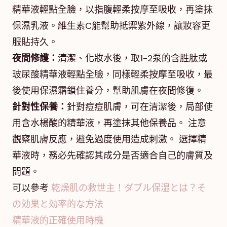
精華液輕點全臉，以指腹輕柔按摩至吸收，再塗抹
保濕乳液。維生素C能幫助抵禦紫外線，讓妝容更
服貼持久。
夜間修護：
清潔、化妝水後，取1-2泵的含胜肽或
玻尿酸精華液輕點全臉，同樣輕柔按摩至吸收，最
後使用保濕霜鎖住養分，幫助肌膚在夜間修復。
針對性保養：
針對痘痘肌膚，可在清潔後，局部使
用含水楊酸的精華液，再塗抹其他保養品。 注意
觀察肌膚反應，避免過度使用造成刺激。 選擇精
華液時，務必先確認其成分是否適合自己的膚質及
問題。
可以參考
乾燥肌の救世主！ダブル保湿とは？そ
の効果と効率的な方法
精華液的正確使用時機