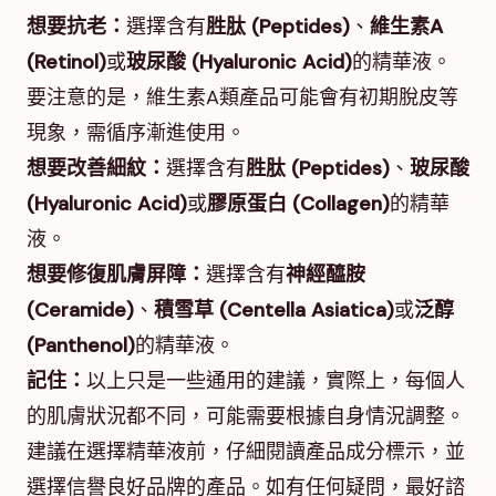
想要抗老：
選擇含有
胜肽 (Peptides)
、
維生素A
(Retinol)
或
玻尿酸 (Hyaluronic Acid)
的精華液。
要注意的是，維生素A類產品可能會有初期脫皮等
現象，需循序漸進使用。
想要改善細紋：
選擇含有
胜肽 (Peptides)
、
玻尿酸
(Hyaluronic Acid)
或
膠原蛋白 (Collagen)
的精華
液。
想要修復肌膚屏障：
選擇含有
神經醯胺
(Ceramide)
、
積雪草 (Centella Asiatica)
或
泛醇
(Panthenol)
的精華液。
記住：
以上只是一些通用的建議，實際上，每個人
的肌膚狀況都不同，可能需要根據自身情況調整。
建議在選擇精華液前，仔細閱讀產品成分標示，並
選擇信譽良好品牌的產品。如有任何疑問，最好諮