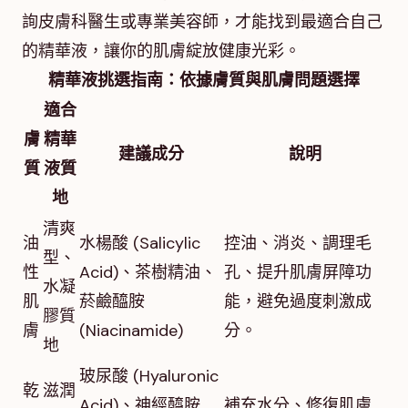
詢皮膚科醫生或專業美容師，才能找到最適合自己
的精華液，讓你的肌膚綻放健康光彩。
精華液挑選指南：依據膚質與肌膚問題選擇
適合
膚
精華
建議成分
說明
質
液質
地
清爽
油
水楊酸 (Salicylic
控油、消炎、調理毛
型、
性
Acid)、茶樹精油、
孔、提升肌膚屏障功
水凝
肌
菸鹼醯胺
能，避免過度刺激成
膠質
膚
(Niacinamide)
分。
地
玻尿酸 (Hyaluronic
乾
滋潤
Acid)、神經醯胺
補充水分、修復肌膚