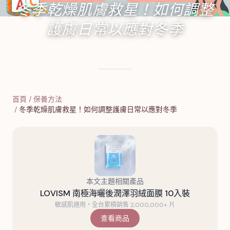
冬季乾燥肌膚救星！如何調整
護膚日常以應對冬季
2024年12月7日
·
16
分鐘閱讀
·
6,169
字
首頁
/
保養方法
/
冬季乾燥肌膚救星！如何調整護膚日常以應對冬季
本文主題相關產品
LOVISM 南極海曬後潤澤羽絨面膜 10入裝
敏感肌適用・全台累積銷售 2,000,000+ 片
查看商品