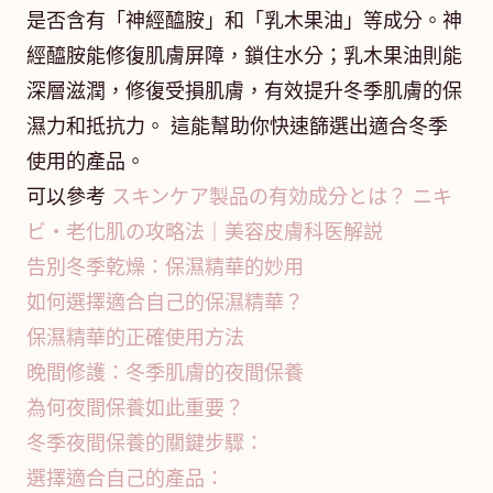
是否含有「神經醯胺」和「乳木果油」等成分。神
經醯胺能修復肌膚屏障，鎖住水分；乳木果油則能
深層滋潤，修復受損肌膚，有效提升冬季肌膚的保
濕力和抵抗力。 這能幫助你快速篩選出適合冬季
使用的產品。
可以參考
スキンケア製品の有効成分とは？ ニキ
ビ・老化肌の攻略法｜美容皮膚科医解説
告別冬季乾燥：保濕精華的妙用
如何選擇適合自己的保濕精華？
保濕精華的正確使用方法
晚間修護：冬季肌膚的夜間保養
為何夜間保養如此重要？
冬季夜間保養的關鍵步驟：
選擇適合自己的產品：