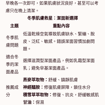
早晚各一次即可，如果肌膚狀況良好，甚至可以考
慮只在晚上清潔。
冬季肌膚救星：潔面新選擇
主題
重點內容
低溫乾燥空氣導致肌膚缺水、緊繃、脫
冬季肌
皮、泛紅、敏感。錯誤潔面習慣加劇問
膚問題
題。
適合冬
選擇滋潤型潔面產品，例如乳霜型潔面
季的潔
乳；避免皁基潔面產品。
面產品
燕麥萃取物：
舒緩、鎮靜肌膚
推薦成
神經醯胺：
修復肌膚屏障，鎖住水分
分
積雪草萃取物：
修復、抗炎，舒緩敏感肌
甘油：
保濕