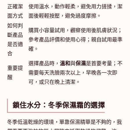
正確潔
使用溫水，動作輕柔，避免用力搓揉，潔
面方式
面後輕輕按壓，避免過度摩擦。
如何判
購買小容量試用，觀察使用後肌膚狀況；
斷產品
參考產品評價和使用心得；親自試用最準
是否適
確。
合
選擇產品時，
溫和
與
保濕
是首要考量；不
重要提
需要每天洗臉兩次以上，早晚各一次即
醒
可，或只在晚上清潔。
鎖住水分：冬季保濕霜的選擇
冬季低溫乾燥的環境，單靠保濕精華是不夠的，我