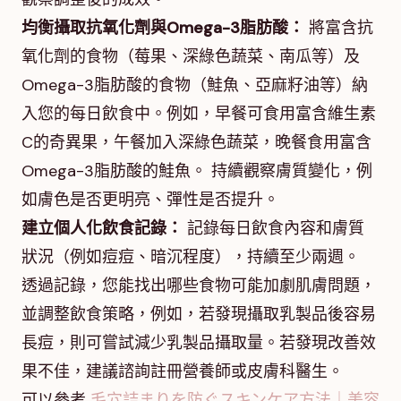
均衡攝取抗氧化劑與Omega-3脂肪酸：
將富含抗
氧化劑的食物（莓果、深綠色蔬菜、南瓜等）及
Omega-3脂肪酸的食物（鮭魚、亞麻籽油等）納
入您的每日飲食中。例如，早餐可食用富含維生素
C的奇異果，午餐加入深綠色蔬菜，晚餐食用富含
Omega-3脂肪酸的鮭魚。 持續觀察膚質變化，例
如膚色是否更明亮、彈性是否提升。
建立個人化飲食記錄：
記錄每日飲食內容和膚質
狀況（例如痘痘、暗沉程度），持續至少兩週。
透過記錄，您能找出哪些食物可能加劇肌膚問題，
並調整飲食策略，例如，若發現攝取乳製品後容易
長痘，則可嘗試減少乳製品攝取量。若發現改善效
果不佳，建議諮詢註冊營養師或皮膚科醫生。
可以參考
毛穴詰まりを防ぐスキンケア方法｜美容