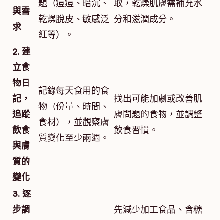
題（痘痘、暗沉、
取，乾燥肌膚需補充水
與需
乾燥脫皮、敏感泛
分和滋潤成分。
求
紅等）。
2. 建
立食
物日
記錄每天食用的食
記，
找出可能加劇或改善肌
物（份量、時間、
追蹤
膚問題的食物，並調整
食材），並觀察膚
飲食
飲食習慣。
質變化至少兩週。
與膚
質的
變化
3. 逐
步調
先減少加工食品、含糖