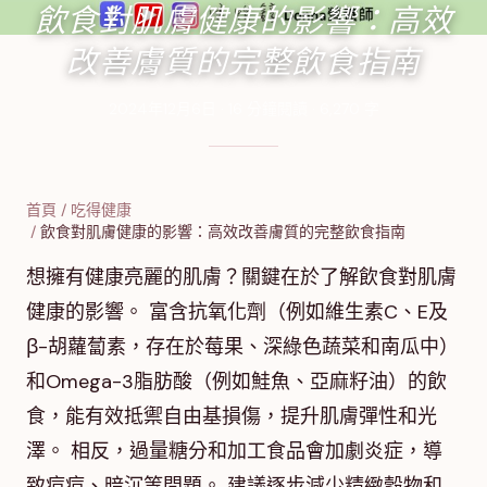
飲食對肌膚健康的影響：高效
改善膚質的完整飲食指南
2024年12月6日
·
16
分鐘閱讀
·
6,270
字
首頁
/
吃得健康
/
飲食對肌膚健康的影響：高效改善膚質的完整飲食指南
想擁有健康亮麗的肌膚？關鍵在於了解飲食對肌膚
健康的影響。 富含抗氧化劑（例如維生素C、E及
β-胡蘿蔔素，存在於莓果、深綠色蔬菜和南瓜中）
和Omega-3脂肪酸（例如鮭魚、亞麻籽油）的飲
食，能有效抵禦自由基損傷，提升肌膚彈性和光
澤。 相反，過量糖分和加工食品會加劇炎症，導
致痘痘、暗沉等問題。 建議逐步減少精緻穀物和