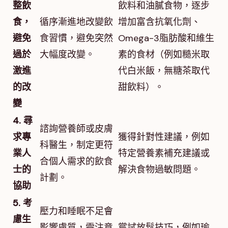
整飲
飲料和油膩食物，逐步
食，
循序漸進地改變飲
增加富含抗氧化劑、
避免
食習慣，避免突然
Omega-3脂肪酸和維生
過於
大幅度改變。
素的食材（例如糙米取
激進
代白米飯，無糖茶取代
的改
甜飲料）。
變
4. 尋
諮詢營養師或皮膚
求專
獲得針對性建議，例如
科醫生，制定更符
業人
特定營養素補充建議或
合個人需求的飲食
士的
解決食物過敏問題。
計劃。
協助
5. 考
壓力和睡眠不足會
慮生
影響膚質，需注意
嘗試放鬆技巧，例如瑜