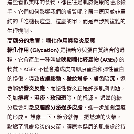
這些看似美味的食物，卻往往是肌膚健康的隱形殺
手。它們如何影響我們的膚質呢？箇中原因並非單
純的「吃糖長痘痘」這麼簡單，而是牽涉到複雜的
生理機制。
高糖分的危害：糖化作用與發炎反應
糖化作用 (Glycation)
是指糖分與蛋白質結合的過
程，它會產生一種叫做
晚期糖化終產物 (AGEs)
的
物質。AGEs 不僅會造成皮膚膠原蛋白和彈性蛋白
的損傷，導致
皮膚鬆弛、皺紋增多、膚色暗沉
，還
會觸發
發炎反應
。而慢性發炎正是許多肌膚問題，
例如
痘痘、濕疹、玫瑰斑
等，的根源。 過量的糖
分還會刺激
皮脂腺分泌過多皮脂
，進一步加劇痘痘
的形成。 想像一下，糖分就像一把燃燒的火柴，
點燃了肌膚發炎的火苗，讓原本健康的肌膚處於持