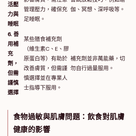
活壓
管理壓力，確保充
伽、冥想、深呼吸等。
力與
足睡眠。
睡眠
6. 善
某些膳食補充劑
用補
（維生素C、E、膠
充
原蛋白等）有助於
補充劑並非萬能藥，切
劑，
改善膚質，但需謹
勿自行過量服用。
但需
慎選擇並在專業人
謹慎
士指導下服用。
選擇
食物過敏與肌膚問題：飲食對肌膚
健康的影響