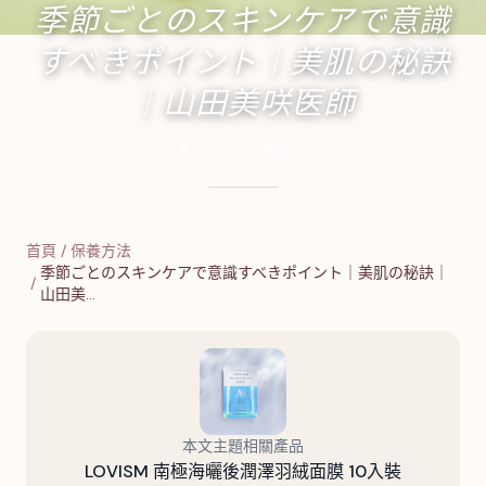
季節ごとのスキンケアで意識
すべきポイント｜美肌の秘訣
｜山田美咲医師
2024年12月3日
·
10
分鐘閱讀
·
3,892
字
首頁
/
保養方法
季節ごとのスキンケアで意識すべきポイント｜美肌の秘訣｜
/
山田美…
本文主題相關產品
LOVISM 南極海曬後潤澤羽絨面膜 10入裝