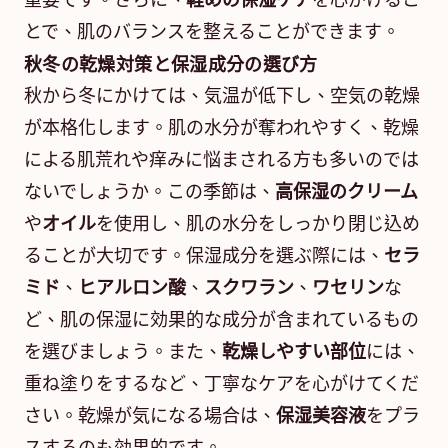
重要です。さらに、
軽めの保湿ケア
を心がけるこ
とで、肌のバランスを整えることができます。
秋冬の乾燥対策と保湿成分の選び方
秋から冬にかけては、気温が低下し、空気の乾燥
が本格化します。肌の水分が奪われやすく、乾燥
による肌荒れや痒みに悩まされる方も多いのでは
ないでしょうか。この季節は、
高保湿のクリーム
や
オイル
を使用し、肌の水分をしっかり閉じ込め
ることが大切です。保湿成分を選ぶ際には、
セラ
ミド
、
ヒアルロン酸
、
スクワラン
、
ワセリン
な
ど、肌の保湿に効果的な成分が含まれているもの
を選びましょう。また、
乾燥しやすい部位
には、
重ね塗りをするなど、丁寧なケアを心がけてくだ
さい。乾燥が気になる場合は、
保湿美容液
をプラ