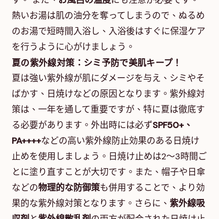
す。 また、
お風呂の温度
にも注意が必要です。
熱いお湯は肌の油分を奪ってしまうので、ぬるめ
のお湯で短時間入浴し、入浴後はすぐに保湿ケア
を行うように心がけましょう。
夏の紫外線対策：シミ予防で美肌キープ！
夏は強い紫外線が肌にダメージを与え、シミやそ
ばかす、日焼けなどの原因となります。紫外線対
策は、一年を通して重要ですが、特に夏は徹底す
る必要があります。外出時には必ず
SPF50+、
PA++++
などの高い紫外線防止効果のある日焼け
止めを使用しましょう。日焼け止めは2～3時間ご
とに塗り直すことが大切です。また、帽子や日傘
などの
物理的な防御策
も併用することで、より効
果的な紫外線対策となります。さらに、
紫外線吸