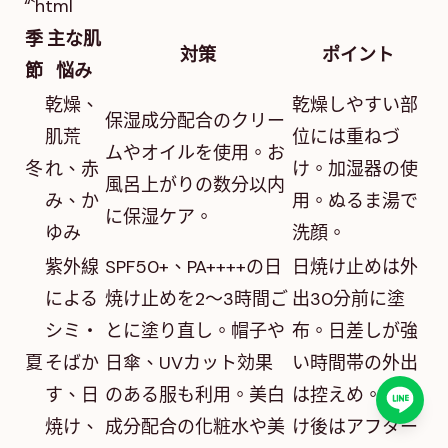
“`html
季
主な肌
対策
ポイント
節
悩み
乾燥、
乾燥しやすい部
保湿成分配合のクリー
肌荒
位には重ねづ
ムやオイルを使用。お
冬
れ、赤
け。加湿器の使
風呂上がりの数分以内
み、か
用。ぬるま湯で
に保湿ケア。
ゆみ
洗顔。
紫外線
SPF50+、PA++++の日
日焼け止めは外
による
焼け止めを2～3時間ご
出30分前に塗
シミ・
とに塗り直し。帽子や
布。日差しが強
夏
そばか
日傘、UVカット効果
い時間帯の外出
す、日
のある服も利用。美白
は控えめ。日焼
焼け、
成分配合の化粧水や美
け後はアフター