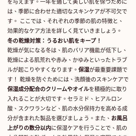
を与えます。一年を通して美しい肌を保つために
は、季節に合わせた適切なスキンケアが不可欠で
す。 ここでは、それぞれの季節の肌の特徴と、
効果的なケア方法を詳しく見ていきましょう。
冬の乾燥対策：うるおい肌をキープ！
乾燥が気になる冬は、肌のバリア機能が低下し、
乾燥による肌荒れや赤み、かゆみといったトラブ
ルが起こりやすくなります。
保湿
が最重要課題で
す！ 乾燥を防ぐためには、洗顔後のスキンケアで
保湿成分配合のクリームやオイル
を積極的に取り
入れることが大切です。セラミド、ヒアルロン
酸、スクワランなど、肌の水分保持力を高める成
分が含まれた製品を選びましょう。また、
お風呂
上がりの数分以内
に保湿ケアを行うことで、肌の