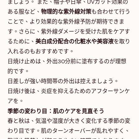
ましょう。 また、帽子や日傘、UVカット効果の
ある服など、
物理的な紫外線対策
も合わせて行う
ことで、より効果的な紫外線予防が期待できま
す。さらに、紫外線ダメージを受けた肌をケアす
るために、
美白成分配合の化粧水や美容液
を取り
入れるのもおすすめです。
日焼け止めは、外出30分前に塗布するのが理想
的です。
日差しが強い時間帯の外出は控えましょう。
日焼け後は、炎症を抑えるためのアフターサンケ
アを。
季節の変わり目：肌のケアを見直そう
春と秋は、気温や湿度が大きく変化する季節の変
わり目です。肌のターンオーバーが乱れやすく、