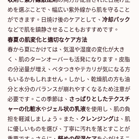
収剤
と
紫外線散乱剤
の両方が配合された日焼け止
めを選ぶことで、幅広い紫外線から肌を守ること
ができます。日焼け後のケアとして、
冷却パック
などで肌を鎮静させることもおすすめです。
春夏の肌変化と適切なケア方法
春から夏にかけては、気温や湿度の変化が大き
く、肌のターンオーバーも活発になります。皮脂
の分泌量が増え、ベタつきやテカリが気になる方
もいるかもしれません。しかし、乾燥肌の方も油
分と水分のバランスが崩れやすくなるため注意が
必要です。この季節は、
さっぱりとしたテクスチ
ャーの化粧水
や
ジェル状の乳液
を使用し、肌の負
担を軽減しましょう。また、
クレンジング
は、肌
に優しいものを選び、丁寧に汚れを落とすことが