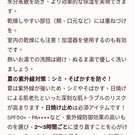
水分蒸散を防ぎ、より効果的な保湿を実現できま
す。
乾燥しやすい部位（頬、口元など）には重ねづけ
を。
室内の乾燥にも注意！加湿器を使用するのも有効
です。
熱いお湯での洗顔は避け、ぬるま湯で優しく洗い
ましょう。
夏の紫外線対策：シミ・そばかすを防ぐ！
夏は紫外線が強いため、シミやそばかす、日焼け
による肌老化といった深刻な肌トラブルのリスク
が高まります。
日焼け止め
は必須アイテムです！
SPF50+、PA++++など、紫外線防御効果の高いも
のを選び、
2～3時間ごと
に塗り直すことを心がけ