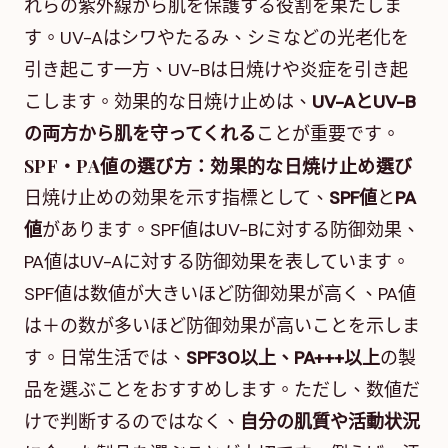
れらの紫外線から肌を保護する役割を果たしま
す。UV-Aはシワやたるみ、シミなどの光老化を
引き起こす一方、UV-Bは日焼けや炎症を引き起
こします。効果的な日焼け止めは、
UV-AとUV-B
の両方から肌を守ってくれる
ことが重要です。
SPF・PA値の選び方：効果的な日焼け止め選び
日焼け止めの効果を示す指標として、
SPF値
と
PA
値
があります。SPF値はUV-Bに対する防御効果、
PA値はUV-Aに対する防御効果を表しています。
SPF値は数値が大きいほど防御効果が高く、PA値
は＋の数が多いほど防御効果が高いことを示しま
す。日常生活では、
SPF30以上、PA+++以上
の製
品を選ぶことをおすすめします。ただし、数値だ
けで判断するのではなく、
自分の肌質や活動状況