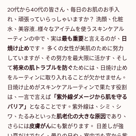
20代から40代の皆さん、毎日のお肌のお手入
れ、頑張っていらっしゃいますか？ 洗顔、化粧
水、美容液…様々なアイテムを使うスキンケアル
ーティンの中で、実は
最も重要
と言えるのが、
日
焼け止め
です。 多くの女性が美肌のために努力
していますが、その努力を最大限に活かす、そし
て
将来の肌トラブルを防ぐ
ためには、日焼け止め
をルーティンに取り入れることが欠かせません。
日焼け止めがスキンケアルーティンで果たす役割
は、一言で言えば
「紫外線ダメージから肌を守る
バリア」
となることです。紫外線は、シミ、シ
ワ、たるみといった
肌老化の大きな原因
であり、
さらには
皮膚がん
にも繋がります。 日差しが強