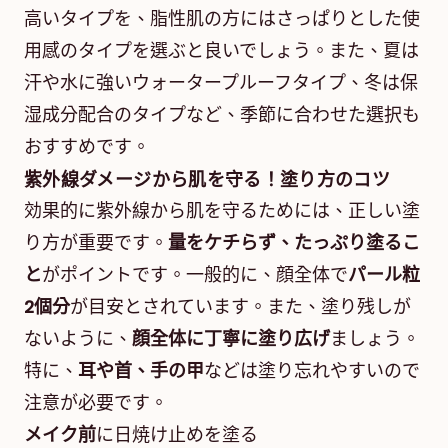
高いタイプを、脂性肌の方にはさっぱりとした使
用感のタイプを選ぶと良いでしょう。また、夏は
汗や水に強いウォータープルーフタイプ、冬は保
湿成分配合のタイプなど、季節に合わせた選択も
おすすめです。
紫外線ダメージから肌を守る！塗り方のコツ
効果的に紫外線から肌を守るためには、正しい塗
り方が重要です。
量をケチらず、たっぷり塗るこ
と
がポイントです。一般的に、顔全体で
パール粒
2個分
が目安とされています。また、塗り残しが
ないように、
顔全体に丁寧に塗り広げ
ましょう。
特に、
耳や首、手の甲
などは塗り忘れやすいので
注意が必要です。
メイク前
に日焼け止めを塗る