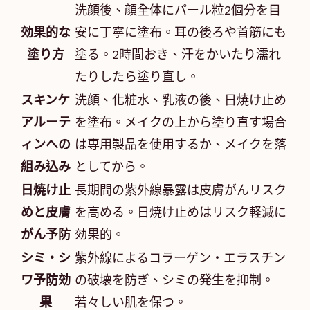
洗顔後、顔全体にパール粒2個分を目
効果的な
安に丁寧に塗布。耳の後ろや首筋にも
塗り方
塗る。2時間おき、汗をかいたり濡れ
たりしたら塗り直し。
スキンケ
洗顔、化粧水、乳液の後、日焼け止め
アルーテ
を塗布。メイクの上から塗り直す場合
ィンへの
は専用製品を使用するか、メイクを落
組み込み
としてから。
日焼け止
長期間の紫外線暴露は皮膚がんリスク
めと皮膚
を高める。日焼け止めはリスク軽減に
がん予防
効果的。
シミ・シ
紫外線によるコラーゲン・エラスチン
ワ予防効
の破壊を防ぎ、シミの発生を抑制。
果
若々しい肌を保つ。