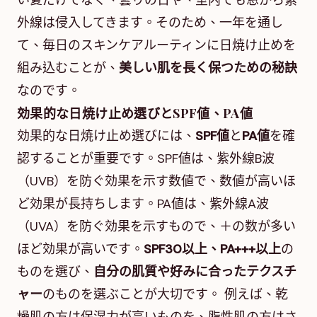
い夏だけでなく、曇りの日や、室内でも窓から紫
外線は侵入してきます。そのため、一年を通し
て、毎日のスキンケアルーティンに日焼け止めを
組み込むことが、
美しい肌を長く保つための秘訣
なのです。
効果的な日焼け止め選びとSPF値、PA値
効果的な日焼け止め選びには、
SPF値
と
PA値
を確
認することが重要です。SPF値は、紫外線B波
（UVB）を防ぐ効果を示す数値で、数値が高いほ
ど効果が長持ちします。PA値は、紫外線A波
（UVA）を防ぐ効果を示すもので、＋の数が多い
ほど効果が高いです。
SPF30以上、PA+++以上
の
ものを選び、
自分の肌質や好みに合ったテクスチ
ャー
のものを選ぶことが大切です。 例えば、乾