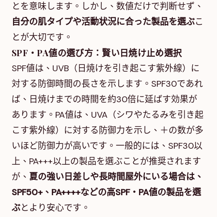
とを意味します。しかし、数値だけで判断せず、
自分の肌タイプや活動状況に合った製品を選ぶ
こ
とが大切です。
SPF・PA値の選び方：賢い日焼け止め選択
SPF値は、UVB（日焼けを引き起こす紫外線）に
対する防御時間の長さを示します。SPF30であれ
ば、日焼けまでの時間を約30倍に延ばす効果が
あります。PA値は、UVA（シワやたるみを引き起
こす紫外線）に対する防御力を示し、＋の数が多
いほど防御力が高いです。一般的には、SPF30以
上、PA+++以上の製品を選ぶことが推奨されます
が、
夏の強い日差しや長時間屋外にいる場合は、
SPF50+、PA++++などの高SPF・PA値の製品を選
ぶ
とより安心です。