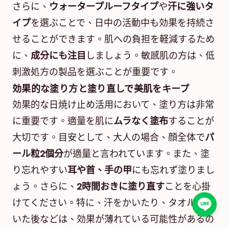
さらに、
ウォータープルーフタイプ
や
汗に強いタ
イプ
を選ぶことで、日中の活動中も効果を持続さ
せることができます。肌への負担を軽減するため
に、
成分にも注目
しましょう。敏感肌の方は、低
刺激処方の製品を選ぶことが重要です。
効果的な塗り方と塗り直しで美肌をキープ
効果的な日焼け止め活用において、塗り方は非常
に重要です。適量を肌に
ムラなく塗布
することが
大切です。目安として、大人の場合、顔全体で
パ
ール粒2個分
が適量と言われています。また、塗
り忘れやすい
耳や首、手の甲
にも忘れず塗りまし
ょう。さらに、
2時間おきに塗り直す
ことを心掛
けてください。特に、汗をかいたり、タオルで拭
いた後などは、効果が薄れている可能性があるの