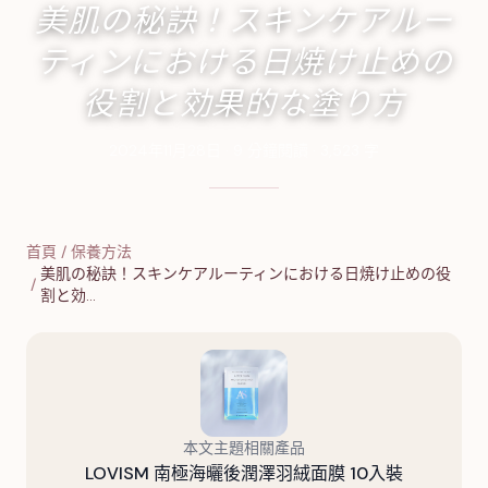
美肌の秘訣！スキンケアルー
ティンにおける日焼け止めの
役割と効果的な塗り方
2024年11月28日
·
9
分鐘閱讀
·
3,523
字
首頁
/
保養方法
美肌の秘訣！スキンケアルーティンにおける日焼け止めの役
/
割と効…
本文主題相關產品
LOVISM 南極海曬後潤澤羽絨面膜 10入裝