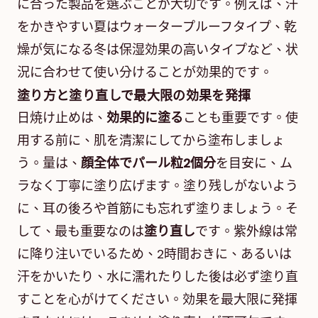
に合った製品を選ぶことが大切です。例えば、汗
をかきやすい夏はウォータープルーフタイプ、乾
燥が気になる冬は保湿効果の高いタイプなど、状
況に合わせて使い分けることが効果的です。
塗り方と塗り直しで最大限の効果を発揮
日焼け止めは、
効果的に塗る
ことも重要です。使
用する前に、肌を清潔にしてから塗布しましょ
う。量は、
顔全体でパール粒2個分
を目安に、ム
ラなく丁寧に塗り広げます。塗り残しがないよう
に、耳の後ろや首筋にも忘れず塗りましょう。そ
して、最も重要なのは
塗り直し
です。紫外線は常
に降り注いでいるため、2時間おきに、あるいは
汗をかいたり、水に濡れたりした後は必ず塗り直
すことを心がけてください。効果を最大限に発揮