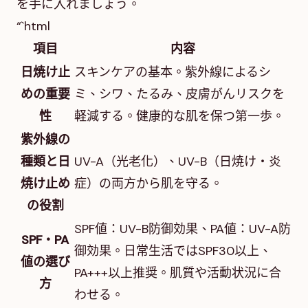
を手に入れましょう。
“`html
項目
内容
日焼け止
スキンケアの基本。紫外線によるシ
めの重要
ミ、シワ、たるみ、皮膚がんリスクを
性
軽減する。健康的な肌を保つ第一歩。
紫外線の
種類と日
UV-A（光老化）、UV-B（日焼け・炎
焼け止め
症）の両方から肌を守る。
の役割
SPF値：UV-B防御効果、PA値：UV-A防
SPF・PA
御効果。日常生活ではSPF30以上、
値の選び
PA+++以上推奨。肌質や活動状況に合
方
わせる。