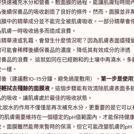
膚快速補充水分和營養。敷面膜的過程，能讓肌膚短時間
為後續保養品的吸收創造了良好的條件。然而，面膜並非
面膜中的精華成分並不能完全被肌膚吸收。一部分精華會
為肌膚一時吸收過多而造成浪費。
抹精華液或乳霜，會發生什麼情況呢？因為肌膚表面還殘
體可能會稀釋後續保養品的濃度，降低其有效成分的滲透
養品的浪費。 這就如同在已經飽和的土壤中再澆水，多
收一樣。
後（建議敷10-15分鐘，避免過度敷用），
第一步是使用
輕輕拭去殘餘的面膜液
。這個步驟能有效清除肌膚表面多
品的吸收，讓肌膚處於最佳的吸收狀態。
化妝水的作用不僅僅是再次補充水分，更重要的是它可以
們的肌膚需要維持在一個穩定的pH值範圍內，才能保持健
。面膜雖然能帶來暫時的保濕，但它可能改變肌膚的pH