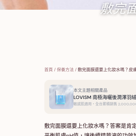
敷完
首頁
/
保養方法
/
敷完面膜還要上化妝水嗎？皮
本文主題相關產品
LOVISM 南極海曬後潤澤羽絨
敏感肌適用・全台累積銷售 2,000,000
敷完面膜還要上化妝水嗎？答案是肯
平衡肌膚pH值，讓後續精華液的功效