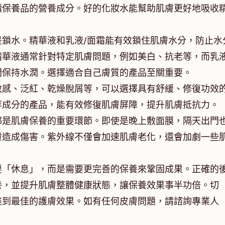
續保養品的營養成分。好的化妝水能幫助肌膚更好地吸收
是鎖水。精華液和乳液/面霜能有效鎖住肌膚水分，防止水
華液通常針對特定肌膚問題，例如美白、抗老等，而乳液
間保持水潤。選擇適合自己膚質的產品至關重要。
敏感、泛紅、乾燥脫屑等，可以選擇具有舒緩、修復功效
等成分的產品，能有效修復肌膚屏障，提升肌膚抵抗力。
都是肌膚保養的重要環節。即使是晚上敷面膜，隔天出門
膚造成傷害。紫外線不僅會加速肌膚老化，還會加劇一些
要「休息」，而是需要更完善的保養來鞏固成果。正確的
養，並提升肌膚整體健康狀態，讓保養效果事半功倍。切
達到最佳的護膚效果。如有任何皮膚問題，請諮詢專業人