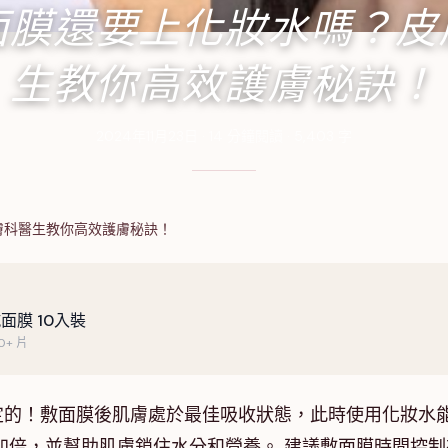
面膜還要上化妝水嗎？皮
生教你高效護膚秘訣！
2024年11月23日
·
14
分鐘閱讀
·
5,403
字
膚科醫生教你高效護膚秘訣！
面膜 10入裝
+ 片
定的！敷面膜後肌膚處於最佳吸收狀態，此時使用化妝水
加倍，並幫助肌膚鎖住水分和營養。 建議敷面膜時間控制