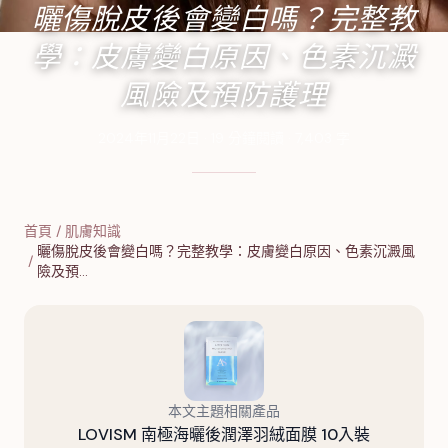
曬傷脫皮後會變白嗎？完整教
學：皮膚變白原因、色素沉澱
風險及預防護理
2024年11月22日
·
19
分鐘閱讀
·
7,403
字
首頁
/
肌膚知識
曬傷脫皮後會變白嗎？完整教學：皮膚變白原因、色素沉澱風
/
險及預…
本文主題相關產品
LOVISM 南極海曬後潤澤羽絨面膜 10入裝