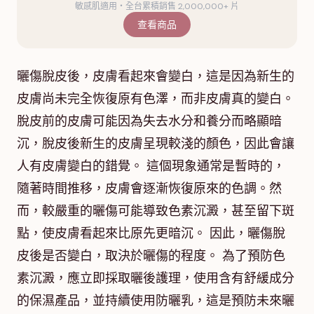
敏感肌適用・全台累積銷售 2,000,000+ 片
查看商品
曬傷脫皮後，皮膚看起來會變白，這是因為新生的
皮膚尚未完全恢復原有色澤，而非皮膚真的變白。
脫皮前的皮膚可能因為失去水分和養分而略顯暗
沉，脫皮後新生的皮膚呈現較淺的顏色，因此會讓
人有皮膚變白的錯覺。 這個現象通常是暫時的，
隨著時間推移，皮膚會逐漸恢復原來的色調。然
而，較嚴重的曬傷可能導致色素沉澱，甚至留下斑
點，使皮膚看起來比原先更暗沉。 因此，曬傷脫
皮後是否變白，取決於曬傷的程度。 為了預防色
素沉澱，應立即採取曬後護理，使用含有舒緩成分
的保濕產品，並持續使用防曬乳，這是預防未來曬