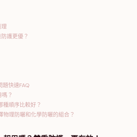
護理
重防護更優？
題快速FAQ
用嗎？
哪種順序比較好？
擇物理防曬和化學防曬的組合？