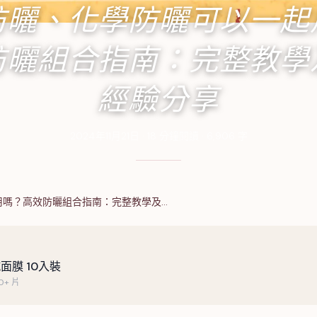
防曬、化學防曬可以一起
防曬組合指南：完整教學
經驗分享
2024年11月21日
·
18
分鐘閱讀
·
6,906
字
用嗎？高效防曬組合指南：完整教學及…
面膜 10入裝
+ 片