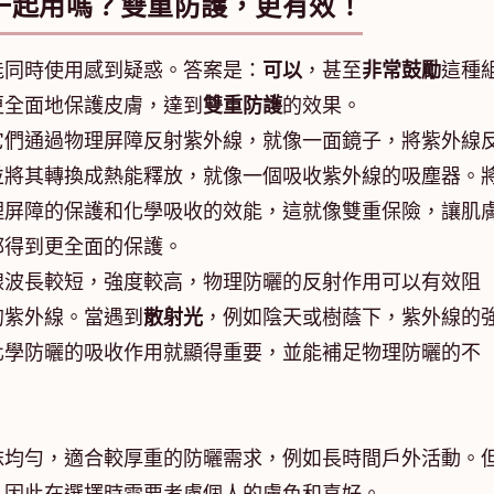
一起用嗎？雙重防護，更有效！
能同時使用感到疑惑。答案是：
可以
，甚至
非常鼓勵
這種
更全面地保護皮膚，達到
雙重防護
的效果。
它們通過物理屏障反射紫外線，就像一面鏡子，將紫外線
並將其轉換成熱能釋放，就像一個吸收紫外線的吸塵器。
理屏障的保護和化學吸收的效能，這就像雙重保險，讓肌
都得到更全面的保護。
線波長較短，強度較高，物理防曬的反射作用可以有效阻
的紫外線。當遇到
散射光
，例如陰天或樹蔭下，紫外線的
化學防曬的吸收作用就顯得重要，並能補足物理防曬的不
抹均勻，適合較厚重的防曬需求，例如長時間戶外活動。