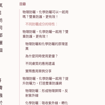
目錄
氧
物理防曬、化學防曬可以一起用
結
嗎？雙重防護，更有效！
防
不同防曬成分的特性：
同
物理防曬、化學防曬一起用？雙
都
重防護，更有效！
曬
物理防曬和化學防曬的原理差
異
個
為什麼同時使用更優？
不同膚質的應用建議
實際應用案例分享
！
物理防曬、化學防曬一起用？提
將
升防曬力，打造雙重防護網
膚
物理防曬：形成物理屏障，反
強
射紫外線
於
化學防曬：吸收紫外線，轉化