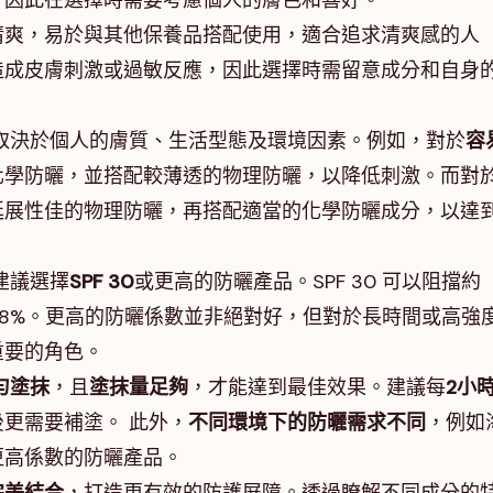
，因此在選擇時需要考慮個人的膚色和喜好。
清爽，易於與其他保養品搭配使用，適合追求清爽感的人
造成皮膚刺激或過敏反應，因此選擇時需留意成分和自身
取決於個人的膚質、生活型態及環境因素。例如，對於
容
化學防曬，並搭配較薄透的物理防曬，以降低刺激。而對
延展性佳的物理防曬，再搭配適當的化學防曬成分，以達
建議選擇
SPF 30
或更高的防曬產品。SPF 30 可以阻擋約
阻擋約98%。更高的防曬係數並非絕對好，但對於長時間或高強
重要的角色。
勻塗抹
，且
塗抹量足夠
，才能達到最佳效果。建議每
2小
更需要補塗。 此外，
不同環境下的防曬需求不同
，例如
更高係數的防曬產品。