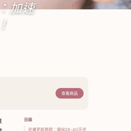
：加速
！
查看商品
目錄
環
皮膚更新週期：揭祕28-40天皮
會