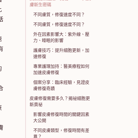
膚新生密碼
比
不同膚質，修復速度不同？
活
不同膚質，修復速度不同？
外在因素影響大：紫外線、壓
速
力、睡眠的影響
有
護膚技巧：提升細胞更新，加
速修復
專業護理加持：醫美療程如何
的
加速皮膚修復
個案分享：臨床經驗，見證皮
合
膚修復奇蹟
皮膚修復需要多久？揭祕細胞更
新奧祕
原
影響皮膚修復時間的關鍵因素
大公開
膚
不同皮膚類型，修復時間有差
異？