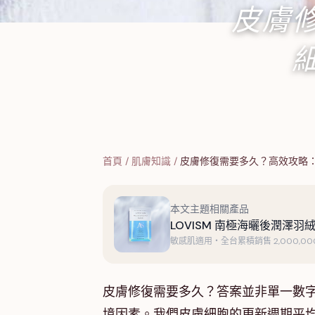
皮膚
首頁
/
肌膚知識
/
皮膚修復需要多久？高效攻略
本文主題相關產品
LOVISM 南極海曬後潤澤羽絨
敏感肌適用・全台累積銷售 2,000,000
皮膚修復需要多久？答案並非單一數
境因素。我們皮膚細胞的更新週期平均為 