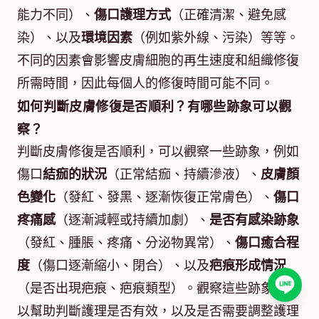
能力不同）、
傷口護理方式
（正確清潔、避免感
染）、以及
環境因素
（例如紫外線、污染）等等。
不同的因素會影響皮膚細胞的再生速度和組織修復
所需時間，因此每個人的修復時間可能不同。
如何判斷皮膚修復是否順利？有哪些跡象可以觀
察？
判斷皮膚修復是否順利，可以觀察一些跡象，例如
傷口
結痂的狀況
（正常結痂、持續滲液）、
皮膚顏
色變化
（發紅、發黑、逐漸恢復正常膚色）、
傷口
疼痛感
（逐漸減輕或持續加劇）、
是否有感染跡象
（發紅、腫脹、疼痛、分泌物異常）、
傷口癒合程
度
（傷口逐漸縮小、閉合）、以及
疤痕形成情況
（是否出現疤痕、疤痕類型）。觀察這些跡象，可
以幫助判斷護理是否有效，以及是否需要調整護理