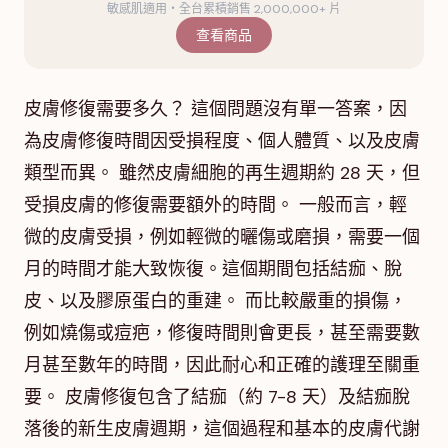
敏感肌適用・全台累積銷售 2,000,000+ 片
查看商品
皮膚修復需要多久？ 這個問題沒有單一答案，因
為皮膚修復時間因受損程度、個人體質、以及皮膚
類型而異。 雖然皮膚細胞的再生週期約 28 天，但
受損皮膚的修復需要額外的時間。 一般而言，輕
微的皮膚受損，例如輕微的曬傷或磨損，需要一個
月的時間才能大致恢復。這個期間包括結痂、脫
皮、以及膠原蛋白的重建。 而比較嚴重的損傷，
例如燒傷或痘疤，修復時間則會更長，甚至需要數
月甚至數年的時間，因此耐心和正確的護理至關重
要。 皮膚修復包含了結痂（約 7-8 天）及結痂脫
落後的新生皮膚週期，這個過程和基本的皮膚代謝