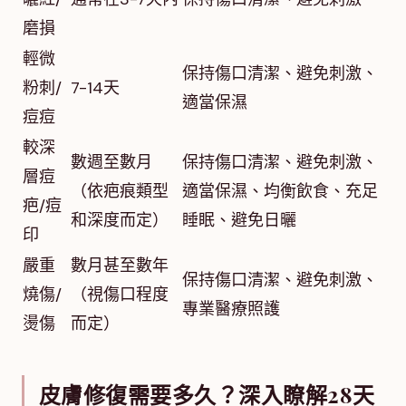
磨損
輕微
保持傷口清潔、避免刺激、
粉刺/
7-14天
適當保濕
痘痘
較深
數週至數月
保持傷口清潔、避免刺激、
層痘
（依疤痕類型
適當保濕、均衡飲食、充足
疤/痘
和深度而定）
睡眠、避免日曬
印
嚴重
數月甚至數年
保持傷口清潔、避免刺激、
燒傷/
（視傷口程度
專業醫療照護
燙傷
而定）
皮膚修復需要多久？深入瞭解28天