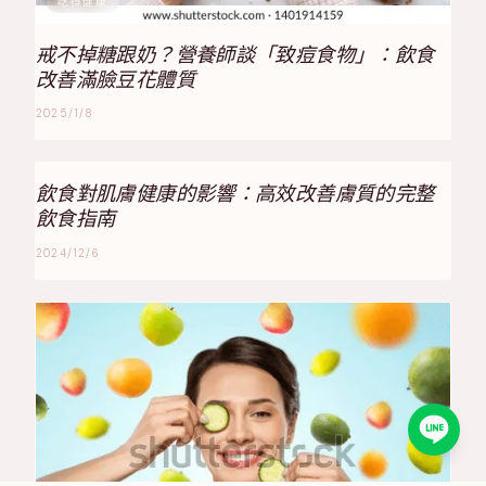
吃得健康
戒不掉糖跟奶？營養師談「致痘食物」：飲食
改善滿臉豆花體質
2025/1/8