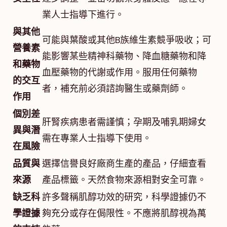
業人士指導下進行。
與其他
可能與葉酸或其他B族維生素競爭吸收；可
營養素
能影響某些精神科藥物、降血糖藥物和降
和藥物
血壓藥物的代謝或作用。服用任何藥物
的交互
者，補充前必須諮詢醫生或藥劑師。
作用
個別差
肝腎疾病患者需謹慎；孕期及哺乳期婦女
異與潛
需在專業人士指導下使用。
在風險
品質與
選擇信譽良好廠商生產的產品，仔細查看
來源
產品標籤。天然食物來源相對安全可靠。
缺乏科
許多聲稱肌醇功效的研究，科學證據仍不
學證據
夠充分或存在侷限性。不應將肌醇視為萬