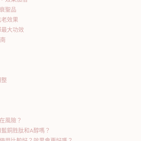
衰聖品
抗老效果
揮最大功效
指南
調整
在風險？
用藍銅胜肽和A醇嗎？
先使用比較好？效果會更好嗎？