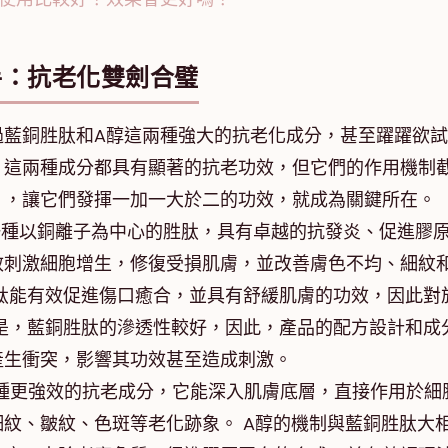
手：抗老化雙劍合璧
過藍銅胜肽和A醇這兩種強大的抗老化成分，甚至躍躍欲
，這兩種成分都具有顯著的抗老功效，但它們的作用機制
」，讓它們發揮一加一大於二的功效，就成為關鍵所在。
一種以銅離子為中心的胜肽，具有卓越的抗發炎、促進膠
效刺激細胞增生，修復受損肌膚，並改善膚色不均、細紋
肽能有效促進傷口癒合，並具有舒緩肌膚的功效，因此對
是，藍銅胜肽的滲透性較好，因此，產品的配方設計和成
產生衝突，影響其功效甚至造成刺激。
種更強效的抗老成分，它能深入肌膚底層，直接作用於細
紋、皺紋、色斑等老化跡象。 A醇的機制與藍銅胜肽大