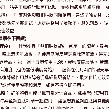
用，請先用藍銅胜肽再用A醇，並密切觀察肌膚反應。 
楊酸），則應避免與藍銅胜肽同時使用，建議早晚交替，
合都應先局部測試，逐步調整用量及頻率，避免刺激。 循
最佳效益。
繼續往下閱讀)
程序」：
針對搜尋「藍銅胜肽a醇一起用」的讀者，最有
 晚上清潔肌膚後，先使用低濃度藍銅胜肽精華液，待充
A醇產品。 第一週，每週使用1-2次，觀察皮膚反應。 若無
提高濃度（但仍需低濃度開始）。 記得在使用A醇的隔天早
修復舒緩作用與A醇的促進細胞更新結合，最大化抗老效
況調整使用頻率和濃度，如有不適立即停用。
策略：
許多讀者可能已擁有部分保養品。 如果您已使用其
同時與藍銅胜肽精華一起使用。 建議您將藍銅胜肽與其他
藍銅胜肽，晚上使用A醇和其他酸類產品。 如此可避免