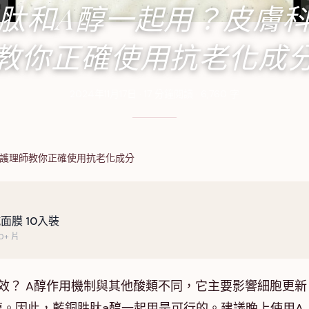
肽和A醇一起用？皮膚
教你正確使用抗老化成
2024年11月17日
·
17
分鐘閱讀
·
6,760
字
科護理師教你正確使用抗老化成分
面膜 10入裝
+ 片
效？ A醇作用機制與其他酸類不同，它主要影響細胞更新
。因此，藍銅胜肽a醇一起用是可行的。建議晚上使用A