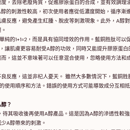
速度，去除老廢角質，促進膠原蛋白的合成，並有效調理
A醇的刺激性較高，初次使用者應從低濃度開始，循序漸
肌膚反應，避免產生紅腫、脫皮等刺激現象。此外，A醇
曬。
純的1+1=2，而是具有協同增效的作用。藍銅胜肽可以
，讓肌膚更容易耐受A醇的功效，同時又能提升膠原蛋白
然而，這並不意味著可以任意混合使用，忽略使用方法和
良反應，這並非杞人憂天。 雖然大多數情況下，藍銅胜
確的使用順序和方法。錯誤的使用方式可能導致成分互相
A醇？
，待其吸收後再使用A醇產品。這是因為A醇的滲透性較強
減少A醇帶來的刺激。