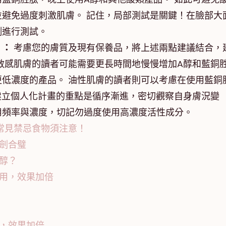
避免過度刺激肌膚。 記住，局部測試是關鍵！在臉部大
側進行測試。
」：
考慮您的膚質及現有保養品，將上述兩點建議結合，
敏感肌膚的讀者可能需要更長時間地慢慢增加A醇和藍銅
低濃度的產品。 油性肌膚的讀者則可以考慮在使用藍銅
建立個人化計畫的重點是循序漸進，密切觀察自身膚況變
用頻率與濃度，切記勿過度使用高濃度活性成分。
常見禁忌食物須注意！
劍合璧
醇？
用，效果加倍
，效果加倍