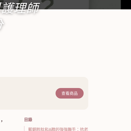
科護理師
分
查看商品
目錄
，
藍銅胜肽和A醇的強強聯手：抗老