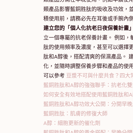
類產品影響藍銅胜肽的吸收及功效，並
積使用前，請務必先在耳後或手腕內
建立您的「個人化抗老日夜保養計畫
立一個專屬的抗老保養計畫。 例如，
肽的使用頻率及濃度，甚至可以選擇更
肽和A醇後，搭配清爽的保濕產品。 
化，並隨時調整保養步驟和產品的使
可以參考
豆漿不可與什麼共食？四大
藍銅胜肽和A醇的強強聯手：抗老化雙
如何安全有效地搭配使用藍銅胜肽和A
藍銅胜肽和A醇功效大公開：分開早晚
藍銅胜肽：肌膚的修復大師
A醇：細胞更新的催化劑
藍銅胜肽和A醇的黃金搭配：早晚分開