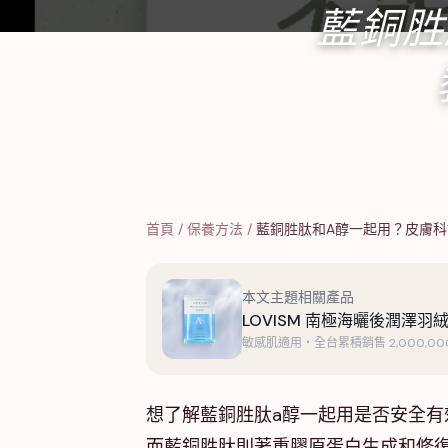
藍銅胜
首頁
/
保養方法
/
藍銅胜肽和A醇一起用？皮膚
本文主題相關產品
LOVISM 南極海曬後潤澤羽絨
敏感肌適用・全台累積銷售 2,000,000
想了解藍銅胜肽a醇一起用是否安全有
而藍銅胜肽則著重膠原蛋白生成和修復