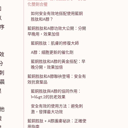
化雙劍合璧
如
如何安全有效地搭配使用藍銅
以
胜肽和A醇？
序
藍銅胜肽和A醇功效大公開：分開
早晚用，效果加倍
藍銅胜肽：肌膚的修復大師
A醇：細胞更新的催化劑
效
藍銅胜肽和A醇的黃金搭配：早
分
晚分開，效果加倍
刺
藍銅胜肽和A醇聯袂登場：安全有
晨
效抗衰聖品
果
藍銅胜肽與A醇的協同作用：
1+1&gt;2的抗老效果
安全有效的使用方法：避免刺
他
激，發揮最大功效
酸
藍銅胜肽 + A醇護膚祕訣：正確使
用指南
酸