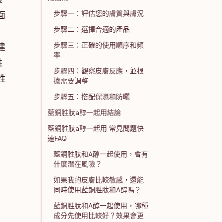
步驟一：評估您的膚質與膚況
面
步驟二：選擇合適的產品
步驟三：正確的使用順序和頻
建
率
胜
步驟四：觀察皮膚反應，並根
胜
據需要調整
步驟五：搭配保濕和防曬
藍銅胜肽a醇一起用結論
藍銅胜肽a醇一起用 常見問題快
速FAQ
藍銅胜肽和A醇一起使用，會有
什麼潛在風險？
如果我的皮膚比較敏感，還能
同時使用藍銅胜肽和A醇嗎？
藍銅胜肽和A醇一起使用，哪種
成分先使用比較好？效果會更