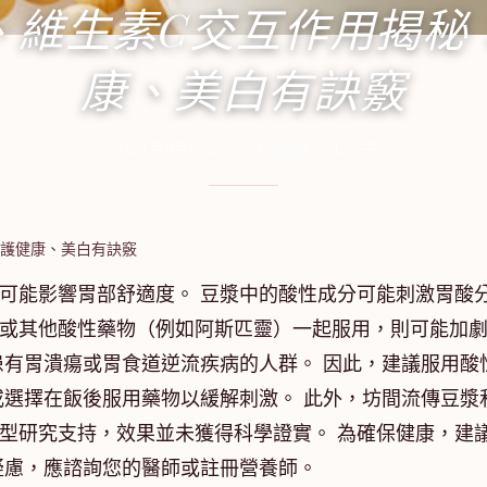
、維生素C交互作用揭秘
康、美白有訣竅
2024年11月16日
·
16
分鐘閱讀
·
6,120
字
：護健康、美白有訣竅
可能影響胃部舒適度。 豆漿中的酸性成分可能刺激胃酸
）或其他酸性藥物（例如阿斯匹靈）一起服用，則可能加
有胃潰瘍或胃食道逆流疾病的人群。 因此，建議服用酸
選擇在飯後服用藥物以緩解刺激。 此外，坊間流傳豆漿
型研究支持，效果並未獲得科學證實。 為確保健康，建
疑慮，應諮詢您的醫師或註冊營養師。