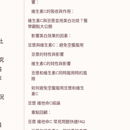
響：
維生素C的吸收與作用：
維生素C與豆漿並用美白功效？醫
補
學觀點大公開
補
影響美白效果的因素：
此
豆漿與維生素C：避免空腹服用
豆漿的特性與影響
究
維生素C的特性與影響
純
豆漿和維生素C同時服用時的風
率
險
如何避免空腹服用豆漿和維生
素C
況
豆漿 維他命C結論
您
重點回顧：
豆漿 維他命C 常見問題快速FAQ
最