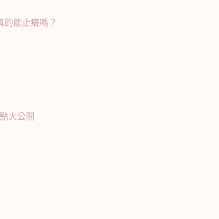
真的能止癢嗎？
點大公開