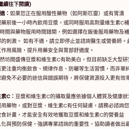
繼續往下閱讀)
適：
如果您正在服用酸性藥物（如阿斯匹靈）或有胃潰
服藥前後一小時內飲用豆漿，或同時服用高劑量維生素C
取時間與藥物服用時間錯開，例如選擇在飯後服用藥物及
的刺激。 如有不適，請立即停止並諮詢醫生或營養師。
互作用風險，提升用藥安全與胃部舒適度。
然坊間盛傳豆漿和維生素C有助美白，但目前缺乏大型研
應更注重均衡飲食、規律作息、防曬等生活習慣，而非單
您避免不必要的迷信與錯誤期待，將保健資源投入更有效
素C：
豆漿和維生素C的攝取量應依據個人體質及健康狀
服用藥物，或對豆漿、維生素C有任何疑慮，請務必諮詢
飲食計畫，才能安全有效地獲取豆漿和維生素C的營養益
人化與預防保健，強調專業諮詢的重要性，協助讀者做出