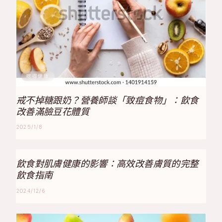
吃得健康
戒不掉糖跟奶？營養師談「致痘食物」：飲食
改善滿臉豆花體質
2025/1/8