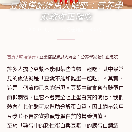
豆漿搭配迷思大解密：营养學
家教你正確吃
2024年11月16日
·
10
分鐘閱讀
·
3,905
字
首頁
/
吃得健康
/
豆漿搭配迷思大解密：营养學家教你正確吃
許多人擔心豆漿不能和某些食物一起吃，其中最常
見的說法就是「豆漿不能和雞蛋一起吃」。其實，
這是一個流傳已久的迷思。豆漿中確實含有胰蛋白
酶抑制物，但它不會完全阻止蛋白質的消化。我們
體內有其他酶可以幫助分解蛋白質，因此適量飲用
豆漿並不會影響雞蛋等蛋白質的營養價值。
至於「雞蛋中的粘性蛋白與豆漿中的胰蛋白酶結