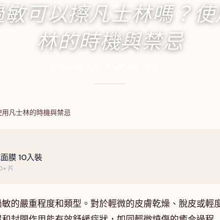
過敏可以擦凡士林嗎？使
林的時機與禁忌
2024年11月15日
·
15
分鐘閱讀
·
5,915
字
使用凡士林的時機與禁忌
面膜 10入裝
+ 片
過敏的嚴重程度和類型。對於輕微的皮膚乾燥、脫皮或輕
濕和封閉作用能有效舒緩症狀，如同輕微燒傷的癒合過程