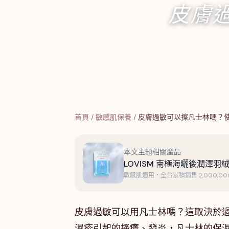
皮膚
首頁
/
敏感肌保養
/
皮膚過敏可以擦凡士林嗎？
本文主題相關產品
LOVISM 南極海曬後潤澤羽絨
敏感肌適用・全台累積銷售 2,000,000
皮膚過敏可以用凡士林嗎？這取決於
濕疹引起的搔癢、發炎，凡士林的保