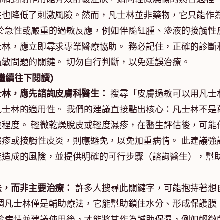
性也降低了刺激風險。然而，凡士林並非藥物，它只能作
於急性或嚴重的過敏反應，例如伴隨紅腫、滲液的接觸性
林，應立即尋求專業醫療協助。 務必記住，正確的診斷
敏問題的關鍵。 切勿自行判斷，以免延誤治療。
繼續往下閱讀)
士林，應先諮詢皮膚科醫生：
搜尋「皮膚過敏可以用凡士
士林的適用性。 我們的建議直接點出核心：凡士林不是
程度。 輕微乾燥脫皮或輕度濕疹，在醫生評估後，可能
疹或接觸性皮炎，則應避免，以免加重病情。 此建議強
能造成的風險，並提供明確的可行步驟（諮詢醫生），幫
法，而非主要治療：
許多人搜尋此關鍵字，可能抱持著想
調凡士林僅是輔助療法，它能幫助鎖住水分、形成保護膜
診病情並建議使用後，才能將其作為輔助保濕，例如輕微