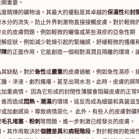
至關重要。
高度精煉的礦物油。其最大的優點是其卓越的
保濕性
和
封
膚水分的流失，防止外界刺激物直接接觸皮膚。對於輕微
發炎的皮膚問題，例如輕微的曬傷或某些濕疹的亞急性期
緩解症狀，例如減少乾燥引起的緊繃感、舒緩輕微的搔癢
屏障
的正面作用，它能創造一個相對濕潤且隔離的環境，
為其缺點。對於
急性
或
嚴重
的皮膚過敏，例如急性濕疹、
紅腫、滲液、劇烈瘙癢，甚至出現水泡。此時，皮膚的屏
加重病情。 因為它形成的封閉性薄膜會阻礙皮膚的正常
，進而造成
悶熱、潮濕
的環境，這反而成為細菌和真菌滋
或加劇感染，導致病情惡化。 此外，有些人的皮膚對礦
現
毛孔堵塞
、
粉刺
等問題，進一步刺激已經發炎的皮膚。
用。其作用取決於
個體差異
和
病程階段
。對於輕微的乾燥