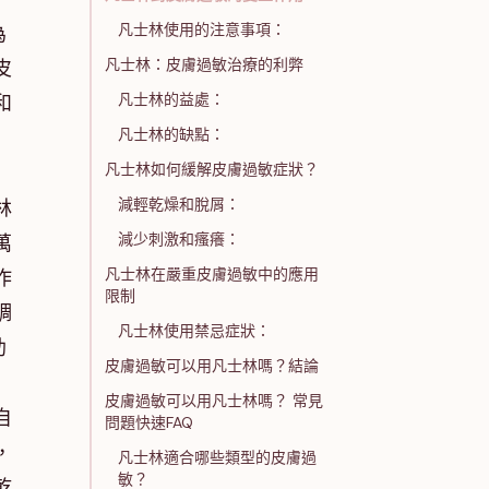
凡士林使用的注意事項：
為
凡士林：皮膚過敏治療的利弊
皮
凡士林的益處：
和
凡士林的缺點：
凡士林如何緩解皮膚過敏症狀？
減輕乾燥和脫屑：
林
減少刺激和瘙癢：
萬
凡士林在嚴重皮膚過敏中的應用
作
限制
調
凡士林使用禁忌症狀：
助
皮膚過敏可以用凡士林嗎？結論
皮膚過敏可以用凡士林嗎？ 常見
自
問題快速FAQ
，
凡士林適合哪些類型的皮膚過
敏？
乾