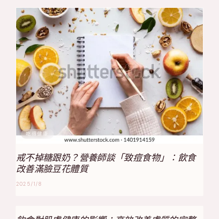
吃得健康
戒不掉糖跟奶？營養師談「致痘食物」：飲食
改善滿臉豆花體質
2025/1/8