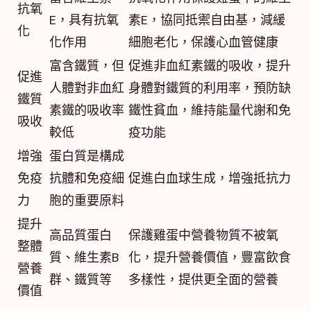
抗氧
E，具有抗氧
素E，協同抵禦自由基，減緩
化
化作用
細胞老化，保護心血管健康
富含鐵質，但
促進非血紅素鐵的吸收，提升
促進
人體對非血紅
身體對鐵質的利用率，預防缺
鐵質
素鐵的吸收率
鐵性貧血，維持能量代謝和免
吸收
較低
疫功能
增強
蛋白質是構成
免疫
抗體和免疫細
促進白血球生成，增強抵抗力
力
胞的重要原料
提升
高品質蛋白
保護雞蛋中營養物質不被氧
整體
質、維生素B
化，提升營養價值，豐富飲食
營養
群、鐵質等
多樣性，提供更全面的營養
價值