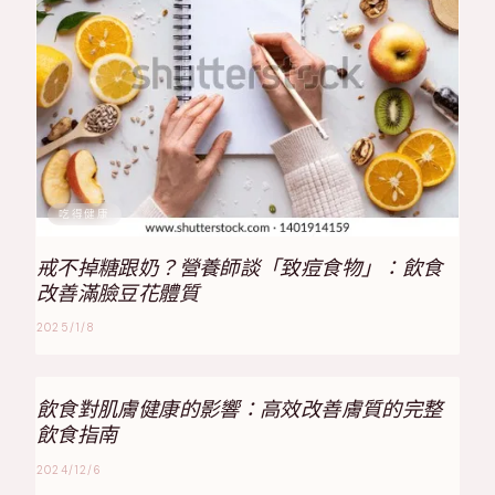
吃得健康
戒不掉糖跟奶？營養師談「致痘食物」：飲食
改善滿臉豆花體質
2025/1/8