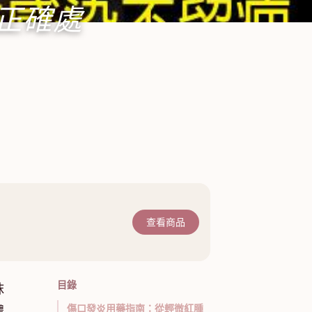
正確處
查看商品
目錄
抹
傷口發炎用藥指南：從輕微紅腫
膿