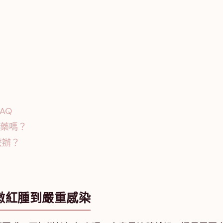
AQ
擦藥嗎？
麼辦？
微紅腫到嚴重感染