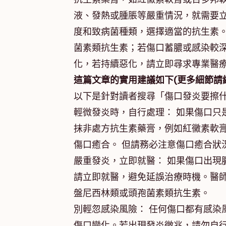
液、發熱或腫脹等嚴重情況，就需要
度和致病菌種類，選擇適當的抗生素
菌素類抗生素；若傷口蓄膿或感染較
化，若持續惡化，請立即尋求專業醫
這篇文章的實用建議如下(更多細節請
以下是針對讀者搜尋「傷口發炎要擦
輕微發炎時，自行處理： 如果傷口只
抹非處方抗生素藥膏，例如紅黴素軟
傷口癒合。 但請務必注意傷口癒合狀
嚴重發炎，立即就醫： 如果傷口出現
請立即就醫，避免延誤治療時機。醫
盤尼西林類或頭孢菌素類抗生素。
別輕忽感染風險： 任何傷口都有感染
傷口變化。若出現發炎徵兆，請勿自