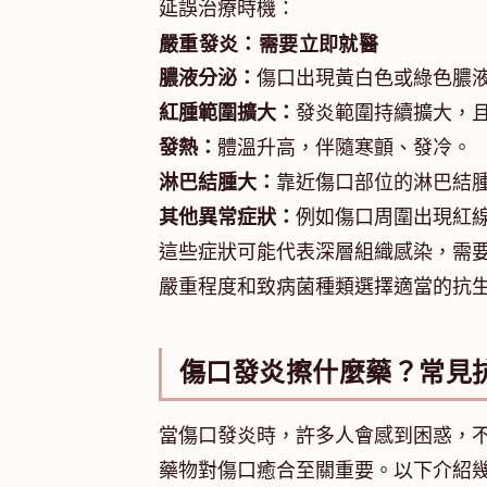
延誤治療時機：
嚴重發炎：需要立即就醫
膿液分泌：
傷口出現黃白色或綠色膿
紅腫範圍擴大：
發炎範圍持續擴大，
發熱：
體溫升高，伴隨寒顫、發冷。
淋巴結腫大：
靠近傷口部位的淋巴結
其他異常症狀：
例如傷口周圍出現紅
這些症狀可能代表深層組織感染，需
嚴重程度和致病菌種類選擇適當的抗
傷口發炎擦什麼藥？常見
當傷口發炎時，許多人會感到困惑，
藥物對傷口癒合至關重要。以下介紹