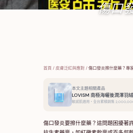
傷口
首頁
/
皮膚泛紅與應對
/
傷口發炎擦什麼藥？專
本文主題相關產品
LOVISM 南極海曬後潤澤羽絨
敏感肌適用・全台累積銷售 2,000,000
傷口發炎要擦什麼藥？這問題困擾著
抗生素藥膏，如紅黴素軟膏或百多邦