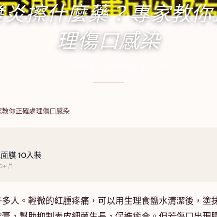
發炎擦什麼藥？專家教你
理傷口感染
2024年11月6日
·
13
分鐘閱讀
·
4,802
字
家教你正確處理傷口感染
面膜 10入裝
+ 片
許多人。輕微的紅腫疼痛，可以用生理食鹽水清潔後，塗
軟膏，幫助抑制表皮細菌生長，促進癒合。但若傷口出現