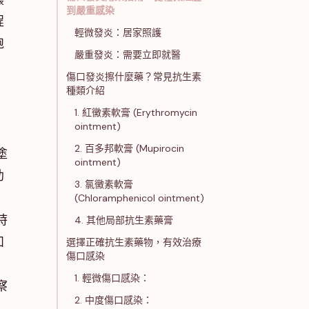
到嚴重感染
程
輕微發炎：居家照護
孢
嚴重發炎：需要立即就醫
傷口發炎擦什麼藥？常見抗生素
種類介紹
1. 紅黴素軟膏 (Erythromycin
ointment)
2. 百多邦軟膏 (Mupirocin
塗
ointment)
助
3. 氯黴素軟膏
(Chloramphenicol ointment)
時
4. 其他局部抗生素藥膏
如
選擇正確抗生素藥物，有效治療
傷口感染
1. 輕微傷口感染：
察
2. 中度傷口感染：