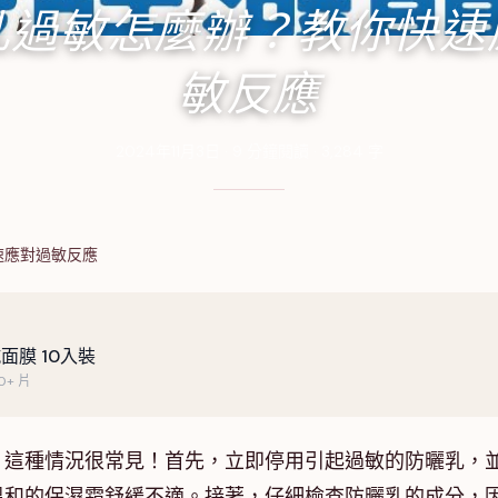
乳過敏怎麼辦？教你快速
敏反應
2024年11月3日
·
9
分鐘閱讀
·
3,284
字
速應對過敏反應
面膜 10入裝
+ 片
，這種情況很常見！首先，立即停用引起過敏的防曬乳，
溫和的保濕霜舒緩不適。接著，仔細檢查防曬乳的成分，