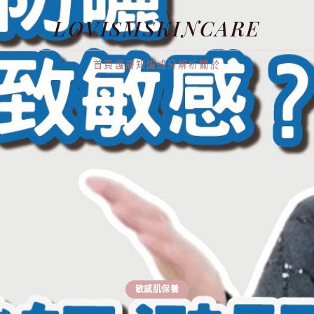
LOVISMSKINCARE
首頁
護膚知識
成分解析
關於
敏感肌保養