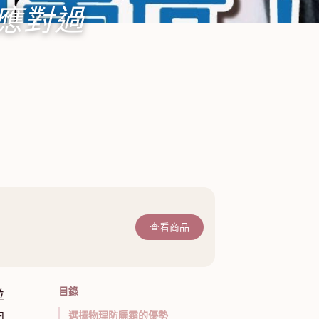
應對過
查看商品
目錄
並
選擇物理防曬霜的優勢
因