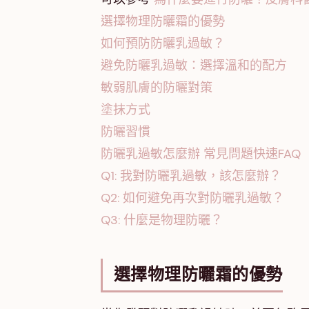
選擇物理防曬霜的優勢
如何預防防曬乳過敏？
避免防曬乳過敏：選擇溫和的配方
敏弱肌膚的防曬對策
塗抹方式
防曬習慣
防曬乳過敏怎麼辦 常見問題快速FAQ
Q1: 我對防曬乳過敏，該怎麼辦？
Q2: 如何避免再次對防曬乳過敏？
Q3: 什麼是物理防曬？
選擇物理防曬霜的優勢