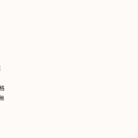
性
格
無