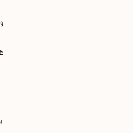
的
毛
的