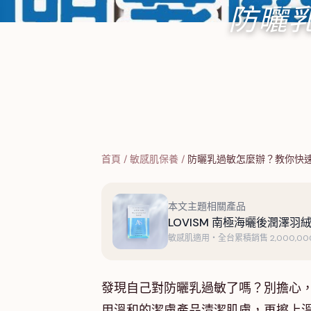
防曬
首頁
/
敏感肌保養
/
防曬乳過敏怎麼辦？教你快
本文主題相關產品
LOVISM 南極海曬後潤澤羽絨
敏感肌適用・全台累積銷售 2,000,000
發現自己對防曬乳過敏了嗎？別擔心
用溫和的潔膚產品清潔肌膚，再擦上