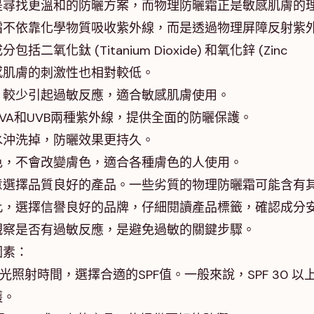
是尋找更溫和的防曬方案，而物理防曬霜正是敏感肌膚的
霜不依靠化學物質吸收紫外線，而是透過物理屏障反射紫
化鈦 (Titanium Dioxide) 和氧化鋅 (Zinc
敏感肌膚的刺激性也相對較低。
，較少引起過敏反應，適合敏感肌膚使用。
VA和UVB兩種紫外線，提供全面的防曬保護。
水沖洗掉，防曬效果更持久。
色，不會改變膚色，適合各種膚色的人使用。
意選擇品質良好的產品。一些劣質的物理防曬霜可能含有
此，選擇信譽良好的品牌，仔細閱讀產品標籤，確認成分
觀察是否有過敏反應，是避免過敏的關鍵步驟。
因素：
照射時間，選擇合適的SPF值。一般來說，SPF 30 以
護。