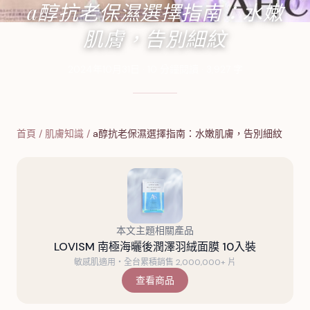
a醇抗老保濕選擇指南：水嫩
肌膚，告別細紋
2024年10月31日
·
10
分鐘閱讀
·
3,927
字
首頁
/
肌膚知識
/
a醇抗老保濕選擇指南：水嫩肌膚，告別細紋
本文主題相關產品
LOVISM 南極海曬後潤澤羽絨面膜 10入裝
敏感肌適用・全台累積銷售 2,000,000+ 片
查看商品