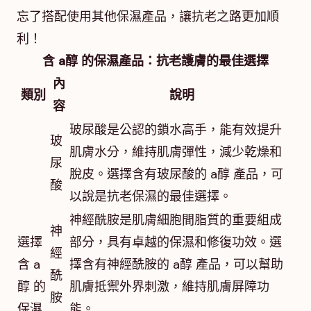
忘了搭配使用其他保濕產品，讓抗老之路更加順
利！
含 a醇 的保濕產品：抗老護膚的最佳選擇
內
類別
說明
容
玻尿酸是公認的鎖水高手，能有效提升
玻
肌膚水分，維持肌膚彈性，減少乾燥和
尿
脫皮。選擇含有玻尿酸的 a醇 產品，可
酸
以說是抗老保濕的最佳選擇。
神經酰胺是肌膚細胞間脂質的重要組成
神
選擇
部分，具有卓越的保濕和修復功效。選
經
含 a
擇含有神經酰胺的 a醇 產品，可以幫助
酰
醇 的
肌膚抵禦外界刺激，維持肌膚屏障功
胺
保濕
能。