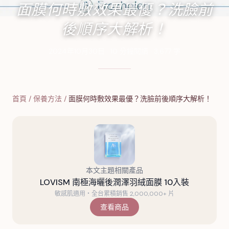
面膜何時敷效果最優？洗臉前
後順序大解析！
2024年10月30日
·
10
分鐘閱讀
·
3,677
字
首頁
/
保養方法
/
面膜何時敷效果最優？洗臉前後順序大解析！
本文主題相關產品
LOVISM 南極海曬後潤澤羽絨面膜 10入裝
敏感肌適用・全台累積銷售 2,000,000+ 片
查看商品