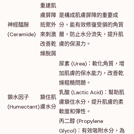
重建肌
膚屏障
是構成肌膚屏障的重要成
神經醯胺
抵禦外
分，能有效修復受損的角質
(Ceramide)
來刺激
層，防止水分流失，提升肌
改善乾
膚的保濕力。
燥脫屑
尿素 (Urea)：軟化角質，增
加肌膚的保水能力，改善乾
燥粗糙問題。
乳酸 (Lactic Acid)：幫助肌
鎖水因子
鎖住肌
膚鎖住水分，提升肌膚的柔
(Humectant)
膚水分
軟度和彈性。
丙二醇 (Propylene
Glycol)：有效吸附水分，為