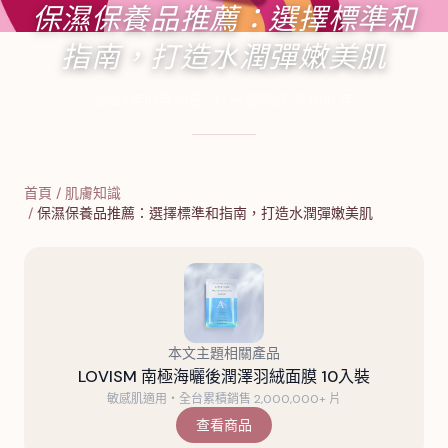
保濕保養品推薦：選擇標準和
指南，打造水潤彈嫩美肌
2024年10月29日
·
13
分鐘閱讀
·
5,036
字
首頁
/
肌膚知識
/
保濕保養品推薦：選擇標準和指南，打造水潤彈嫩美肌
本文主題相關產品
LOVISM 南極海曬後潤澤羽絨面膜 10入裝
敏感肌適用・全台累積銷售 2,000,000+ 片
查看商品