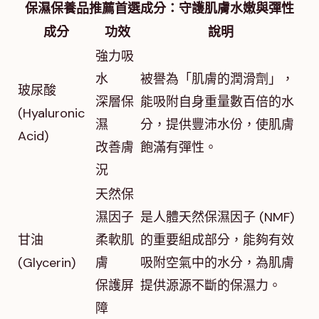
保濕保養品推薦首選成分：守護肌膚水嫩與彈性
成分
功效
說明
強力吸
水
被譽為「肌膚的潤滑劑」，
玻尿酸
深層保
能吸附自身重量數百倍的水
(Hyaluronic
濕
分，提供豐沛水份，使肌膚
Acid)
改善膚
飽滿有彈性。
況
天然保
濕因子
是人體天然保濕因子 (NMF)
甘油
柔軟肌
的重要組成部分，能夠有效
(Glycerin)
膚
吸附空氣中的水分，為肌膚
保護屏
提供源源不斷的保濕力。
障