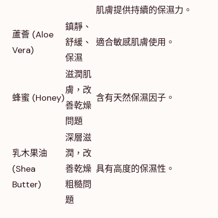
肌膚提供持續的保濕力。
鎮靜、
蘆薈 (Aloe
舒緩、
適合敏感肌膚使用。
Vera)
保濕
滋潤肌
膚，改
蜂蜜 (Honey)
含有天然保濕因子。
善乾燥
問題
深層滋
乳木果油
潤，改
(Shea
善乾燥
具有高度的保濕性。
Butter)
粗糙問
題