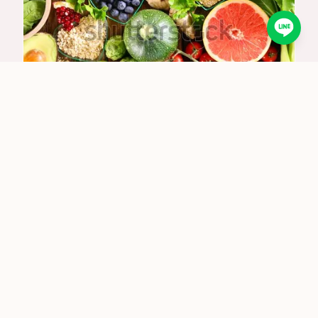
肌膚知識
吃冰、喝冷飲會讓皮膚變差嗎？中醫營養學解
析夏日飲食與膚況
2025/6/5