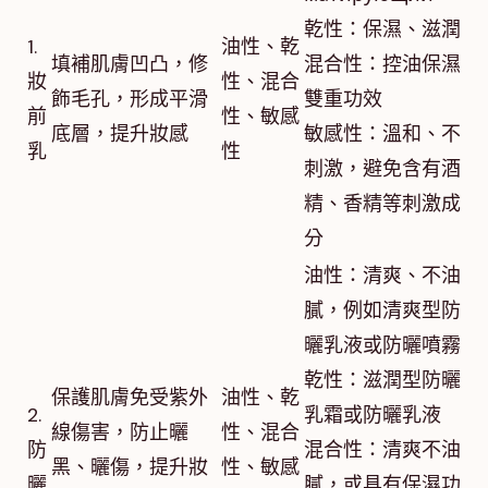
乾性：保濕、滋潤
1.
油性、乾
填補肌膚凹凸，修
混合性：控油保濕
妝
性、混合
飾毛孔，形成平滑
雙重功效
前
性、敏感
底層，提升妝感
敏感性：溫和、不
乳
性
刺激，避免含有酒
精、香精等刺激成
分
油性：清爽、不油
膩，例如清爽型防
曬乳液或防曬噴霧
乾性：滋潤型防曬
保護肌膚免受紫外
油性、乾
2.
乳霜或防曬乳液
線傷害，防止曬
性、混合
防
混合性：清爽不油
黑、曬傷，提升妝
性、敏感
曬
膩，或具有保濕功