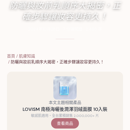
防曬與妝前乳順序大揭密，正
確步驟讓妝容更持久！
2024年10月28日
·
7
分鐘閱讀
·
2,465
字
首頁
/
肌膚知識
/
防曬與妝前乳順序大揭密，正確步驟讓妝容更持久！
本文主題相關產品
LOVISM 南極海曬後潤澤羽絨面膜 10入裝
敏感肌適用・全台累積銷售 2,000,000+ 片
查看商品