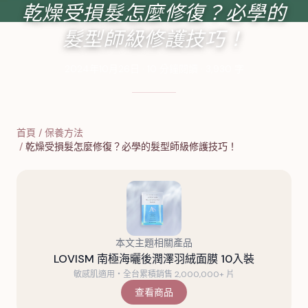
乾燥受損髮怎麼修復？必學的
髮型師級修護技巧！
2024年10月26日
·
10
分鐘閱讀
·
3,930
字
首頁
/
保養方法
/
乾燥受損髮怎麼修復？必學的髮型師級修護技巧！
本文主題相關產品
LOVISM 南極海曬後潤澤羽絨面膜 10入裝
敏感肌適用・全台累積銷售 2,000,000+ 片
查看商品