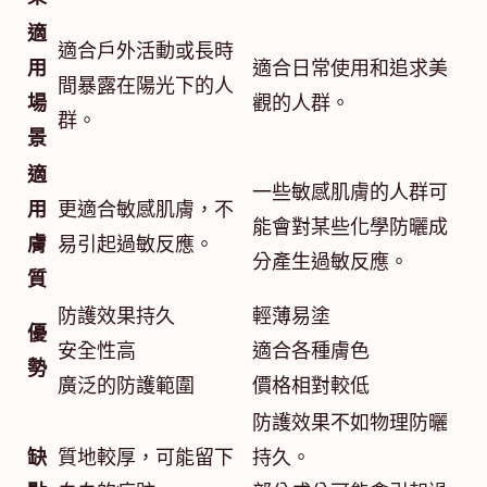
適
適合戶外活動或長時
用
適合日常使用和追求美
間暴露在陽光下的人
場
觀的人群。
群。
景
適
一些敏感肌膚的人群可
用
更適合敏感肌膚，不
能會對某些化學防曬成
膚
易引起過敏反應。
分產生過敏反應。
質
防護效果持久
輕薄易塗
優
安全性高
適合各種膚色
勢
廣泛的防護範圍
價格相對較低
防護效果不如物理防曬
缺
質地較厚，可能留下
持久。