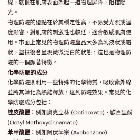
線，就像在肌膚表面架起一道物理屏障，阻擋陽
光。
物理防曬的優點在於其穩定性高，不易受光照或溫
度影響，對肌膚的刺激性也較低，適合敏感肌膚使
用。市面上常見的物理防曬產品大多為乳液狀或霜
狀，塗抹後會呈現微微泛白的狀態，這也是物理防
曬的一個顯著特徵。
化學防曬的成分
化學防曬則利用一些特殊的化學物質，吸收紫外線
並將其轉化為熱能釋放，達到防曬效果。常見的化
學防曬成分包括：
桂皮酸鹽
：例如奧克立林 (Octinoxate)、歐百里酚
(Octyl Methoxycinnamate)
苯甲酸鹽
：例如阿伏苯宗 (Avobenzone)