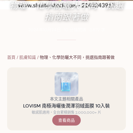
物理、化學防曬大不同，挑選
指南跟著做
2024年10月24日
·
10
分鐘閱讀
·
3,872
字
首頁
/
肌膚知識
/
物理、化學防曬大不同，挑選指南跟著做
本文主題相關產品
LOVISM 南極海曬後潤澤羽絨面膜 10入裝
敏感肌適用・全台累積銷售 2,000,000+ 片
查看商品