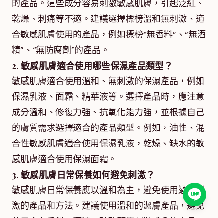
的產品。這些成分容易刺激敏感肌膚，引起泛紅、
乾燥、刺痛等不適。建議選擇標榜溫和無刺激、適
合敏感肌膚使用的產品，例如標榜“無香料”、“無酒
精”、“無防腐劑”的產品。
2. 敏感肌膚適合使用哪些保濕產品類型？
敏感肌膚適合使用溫和、無刺激的保濕產品，例如
保濕乳液、面霜、精華液等。選擇產品時，應注意
成分溫和、修復力強、抗氧化能力強，並根據自己
的膚質需求選擇適合的產品類型。例如，油性、混
合性敏感肌膚適合使用保濕乳液，乾燥、缺水的敏
感肌膚適合使用保濕面霜。
3. 敏感肌膚日常保養如何避免刺激？
敏感肌膚日常保養應以溫和為主，避免使用過於刺
激的產品和方法。建議使用溫和的潔膚產品，避免