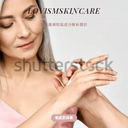
LOVISMSKINCARE
首頁
護膚知識
成分解析
關於
敏感肌保養