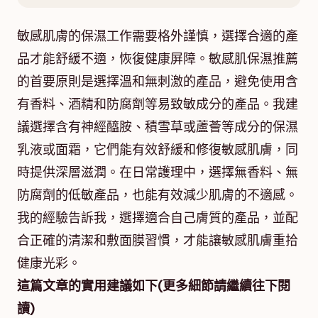
敏感肌膚的保濕工作需要格外謹慎，選擇合適的產
品才能舒緩不適，恢復健康屏障。敏感肌保濕推薦
的首要原則是選擇溫和無刺激的產品，避免使用含
有香料、酒精和防腐劑等易致敏成分的產品。我建
議選擇含有神經醯胺、積雪草或蘆薈等成分的保濕
乳液或面霜，它們能有效舒緩和修復敏感肌膚，同
時提供深層滋潤。在日常護理中，選擇無香料、無
防腐劑的低敏產品，也能有效減少肌膚的不適感。
我的經驗告訴我，選擇適合自己膚質的產品，並配
合正確的清潔和敷面膜習慣，才能讓敏感肌膚重拾
健康光彩。
這篇文章的實用建議如下(更多細節請繼續往下閱
讀)