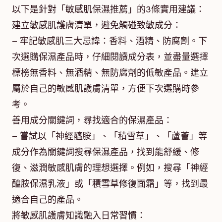
以下是針對「敏感肌保濕推薦」的3條實用建議：
建立敏感肌護膚清單，避免觸碰致敏成分：
– 牢記敏感肌三大忌諱：香料、酒精、防腐劑。下
次選購保濕產品時，仔細閱讀成分表，並盡量選擇
標榜無香料、無酒精、無防腐劑的低敏產品。建立
屬於自己的敏感肌護膚清單，方便下次選購時參
考。
善用成分關鍵詞，尋找適合的保濕產品：
– 嘗試以「神經醯胺」、「積雪草」、「蘆薈」等
成分作為關鍵詞搜尋保濕產品，找到能舒緩、修
復、滋潤敏感肌膚的理想選擇。例如，搜尋「神經
醯胺保濕乳液」或「積雪草修復面霜」等，找到最
適合自己的產品。
將敏感肌護膚知識融入日常習慣：