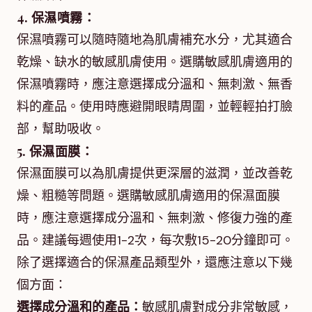
4. 保濕噴霧：
保濕噴霧可以隨時隨地為肌膚補充水分，尤其適合
乾燥、缺水的敏感肌膚使用。選購敏感肌膚適用的
保濕噴霧時，應注意選擇成分溫和、無刺激、無香
料的產品。使用時應避開眼睛周圍，並輕輕拍打臉
部，幫助吸收。
5. 保濕面膜：
保濕面膜可以為肌膚提供更深層的滋潤，並改善乾
燥、粗糙等問題。選購敏感肌膚適用的保濕面膜
時，應注意選擇成分溫和、無刺激、修復力強的產
品。建議每週使用1-2次，每次敷15-20分鐘即可。
除了選擇適合的保濕產品類型外，還應注意以下幾
個方面：
選擇成分溫和的產品：
敏感肌膚對成分非常敏感，