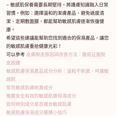
– 敏感肌保養需要長期堅持。將護膚知識融入日常
習慣，例如：選擇溫和的潔膚產品、避免過度清
潔、定期敷面膜，都能幫助敏感肌膚逐漸恢復健
康。
希望這些建議能幫助您找到適合的保濕產品，讓您
的敏感肌膚重拾健康光彩！
可以參考
皮膚脫皮原因與改善方法：徹底征服脫
皮困擾
敏感肌膚保濕產品成分分析：溫和不刺激，呵護敏
感肌
常見敏感肌膚刺激成分
推薦安全有效的敏感肌膚保濕成分
如何辨別成分是否適合敏感肌膚
敏感肌膚保濕成分選擇小技巧