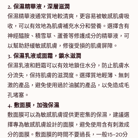
2. 保濕精華液，深層滋潤
保濕精華液通常質地較清爽，更容易被敏感肌膚吸
收，可以有效地為肌膚補充水分和營養。選擇含有
神經醯胺、積雪草、蘆薈等修護成分的精華液，可
以幫助舒緩敏感肌膚，修復受損的肌膚屏障。
3. 保濕乳液或面霜，鎖水滋潤
保濕乳液和麪霜可以有效地鎖住水分，防止肌膚水
分流失，保持肌膚的滋潤度。選擇質地輕薄、無刺
激的產品，避免使用過於油膩的產品，以免造成毛
孔堵塞。
4. 敷面膜，加強保濕
敷面膜可以為敏感肌膚提供更密集的保濕，建議選
擇專為敏感肌膚設計的面膜，避免使用含有刺激成
分的面膜。敷面膜的時間不要過長，一般15-20分