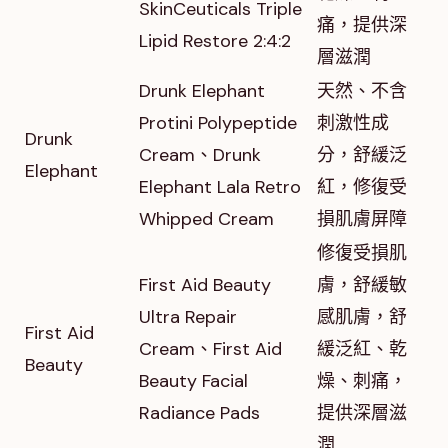
SkinCeuticals Triple
痛，提供深
Lipid Restore 2:4:2
層滋潤
Drunk Elephant
天然、不含
Protini Polypeptide
刺激性成
Drunk
Cream、Drunk
分，舒緩泛
Elephant
Elephant Lala Retro
紅，修復受
Whipped Cream
損肌膚屏障
修復受損肌
First Aid Beauty
膚，舒緩敏
Ultra Repair
感肌膚，舒
First Aid
Cream、First Aid
緩泛紅、乾
Beauty
Beauty Facial
燥、刺痛，
Radiance Pads
提供深層滋
潤